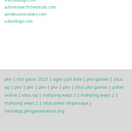
thecbdblogs.com
autoresearchchemicals.com
apnabusinesskaro.com
suleckiego.com
pkv
|
slot gacor 2025
|
agen judi bola
|
pkv games
|
situs
qq
|
pkv
|
pkv
|
pkv
|
pkv
|
pkv
|
situs pkv games
|
poker
online
|
situs qq
|
mahjong ways 2
|
mahjong ways 2
|
mahjong ways 2
|
situs poker terpercaya
|
hematqq.pkvgamesresmi.org