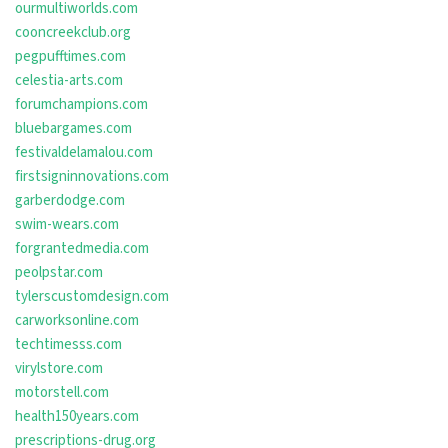
ourmultiworlds.com
cooncreekclub.org
pegpufftimes.com
celestia-arts.com
forumchampions.com
bluebargames.com
festivaldelamalou.com
firstsigninnovations.com
garberdodge.com
swim-wears.com
forgrantedmedia.com
peolpstar.com
tylerscustomdesign.com
carworksonline.com
techtimesss.com
virylstore.com
motorstell.com
health150years.com
prescriptions-drug.org