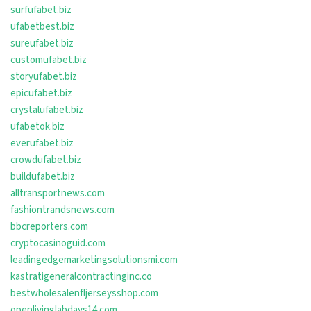
surfufabet.biz
ufabetbest.biz
sureufabet.biz
customufabet.biz
storyufabet.biz
epicufabet.biz
crystalufabet.biz
ufabetok.biz
everufabet.biz
crowdufabet.biz
buildufabet.biz
alltransportnews.com
fashiontrandsnews.com
bbcreporters.com
cryptocasinoguid.com
leadingedgemarketingsolutionsmi.com
kastratigeneralcontractinginc.co
bestwholesalenfljerseysshop.com
openlivinglabdays14.com