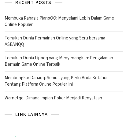
RECENT POSTS
Membuka Rahasia PianoQQ: Menyelami Lebih Dalam Game
Online Populer
Temukan Dunia Permainan Online yang Seru bersama
ASEANQQ
Temukan Dunia Lipoqq yang Menyenangkan: Pengalaman
Bermain Game Online Terbaik
Membongkar Danaqq: Semua yang Perlu Anda Ketahui
Tentang Platform Online Populer Ini
Warnetqq: Dimana Impian Poker Menjadi Kenyataan
LINK LAINNYA