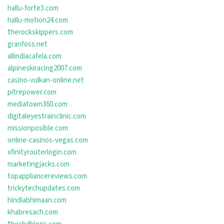
hallu-forte3.com
hallu-motion24.com
therockskippers.com
granfoss.net
allindiacafela.com
alpineskiracing2007.com
casino-vulkan-online.net
pitrepower.com
mediatown360.com
digitaleyestrainclinic.com
missionposible.com
online-casinos-vegas.com
xfinityrouterlogin.com
marketingjacks.com
topappliancereviews.com
trickytechupdates.com
hindiabhimaan.com
khabresach.com