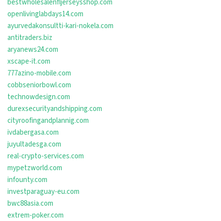
bestwholesalenfljerseysshop.com
openlivinglabdays14.com
ayurvedakonsultti-kari-nokela.com
antitraders.biz
aryanews24.com
xscape-it.com
777azino-mobile.com
cobbseniorbowl.com
technowdesign.com
durexsecurityandshipping.com
cityroofingandplannig.com
ivdabergasa.com
juyultadesga.com
real-crypto-services.com
mypetzworld.com
infounty.com
investparaguay-eu.com
bwc88asia.com
extrem-poker.com