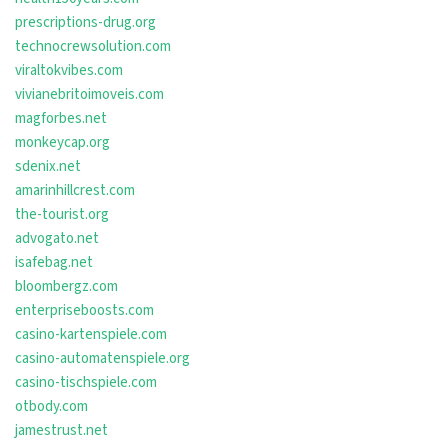
prescriptions-drug.org
technocrewsolution.com
viraltokvibes.com
vivianebritoimoveis.com
magforbes.net
monkeycap.org
sdenix.net
amarinhillcrest.com
the-tourist.org
advogato.net
isafebag.net
bloombergz.com
enterpriseboosts.com
casino-kartenspiele.com
casino-automatenspiele.org
casino-tischspiele.com
otbody.com
jamestrust.net