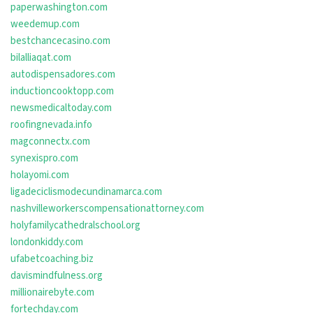
paperwashington.com
weedemup.com
bestchancecasino.com
bilalliaqat.com
autodispensadores.com
inductioncooktopp.com
newsmedicaltoday.com
roofingnevada.info
magconnectx.com
synexispro.com
holayomi.com
ligadeciclismodecundinamarca.com
nashvilleworkerscompensationattorney.com
holyfamilycathedralschool.org
londonkiddy.com
ufabetcoaching.biz
davismindfulness.org
millionairebyte.com
fortechday.com