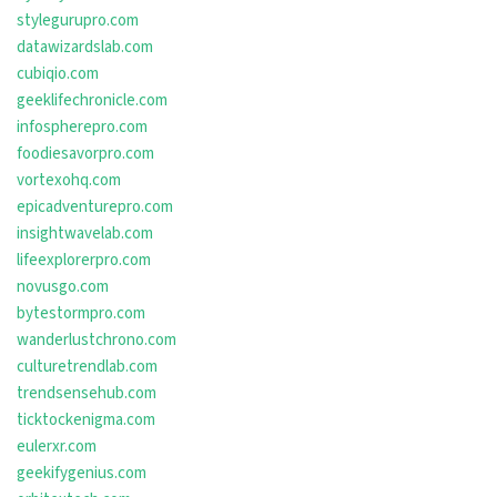
stylegurupro.com
datawizardslab.com
cubiqio.com
geeklifechronicle.com
infospherepro.com
foodiesavorpro.com
vortexohq.com
epicadventurepro.com
insightwavelab.com
lifeexplorerpro.com
novusgo.com
bytestormpro.com
wanderlustchrono.com
culturetrendlab.com
trendsensehub.com
ticktockenigma.com
eulerxr.com
geekifygenius.com