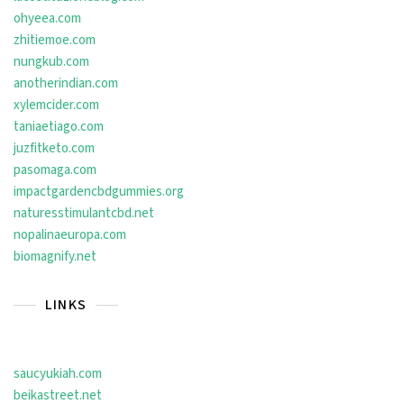
ohyeea.com
zhitiemoe.com
nungkub.com
anotherindian.com
xylemcider.com
taniaetiago.com
juzfitketo.com
pasomaga.com
impactgardencbdgummies.org
naturesstimulantcbd.net
nopalinaeuropa.com
biomagnify.net
LINKS
saucyukiah.com
beikastreet.net