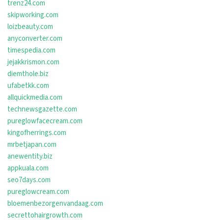
trenz24.com
skipworking.com
loizbeauty.com
anyconverter.com
timespedia.com
jejakkrismon.com
diemthole.biz
ufabetkk.com
allquickmedia.com
technewsgazette.com
pureglowfacecream.com
kingofherrings.com
mrbetjapan.com
anewentity.biz
appkuala.com
seo7days.com
pureglowcream.com
bloemenbezorgenvandaag.com
secrettohairgrowth.com