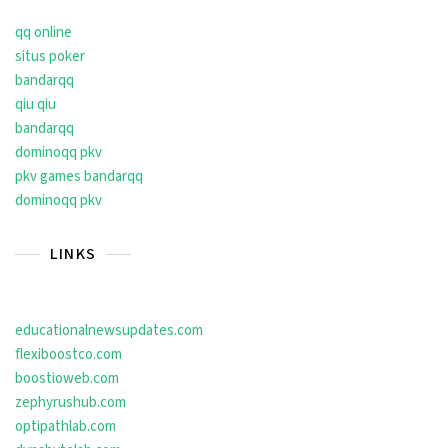
qq online
situs poker
bandarqq
qiu qiu
bandarqq
dominoqq pkv
pkv games bandarqq
dominoqq pkv
LINKS
educationalnewsupdates.com
flexiboostco.com
boostioweb.com
zephyrushub.com
optipathlab.com