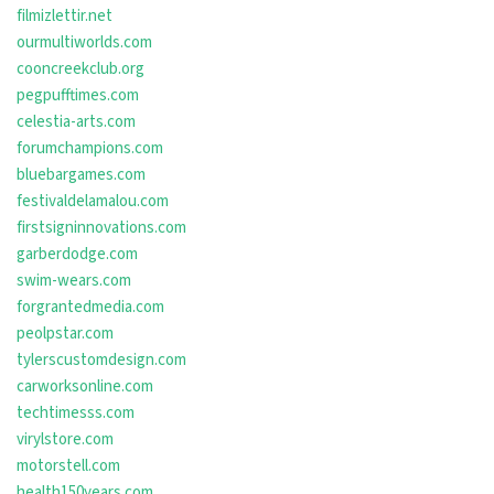
filmizlettir.net
ourmultiworlds.com
cooncreekclub.org
pegpufftimes.com
celestia-arts.com
forumchampions.com
bluebargames.com
festivaldelamalou.com
firstsigninnovations.com
garberdodge.com
swim-wears.com
forgrantedmedia.com
peolpstar.com
tylerscustomdesign.com
carworksonline.com
techtimesss.com
virylstore.com
motorstell.com
health150years.com