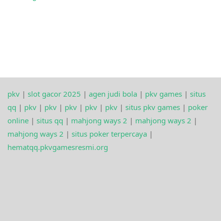
pkv
|
slot gacor 2025
|
agen judi bola
|
pkv games
|
situs
qq
|
pkv
|
pkv
|
pkv
|
pkv
|
pkv
|
situs pkv games
|
poker
online
|
situs qq
|
mahjong ways 2
|
mahjong ways 2
|
mahjong ways 2
|
situs poker terpercaya
|
hematqq.pkvgamesresmi.org