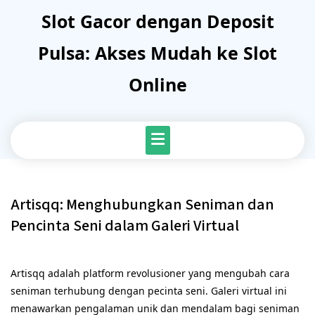
Skip
Slot Gacor dengan Deposit
to
content
Pulsa: Akses Mudah ke Slot
Online
Artisqq: Menghubungkan Seniman dan
Pencinta Seni dalam Galeri Virtual
Artisqq adalah platform revolusioner yang mengubah cara
seniman terhubung dengan pecinta seni. Galeri virtual ini
menawarkan pengalaman unik dan mendalam bagi seniman