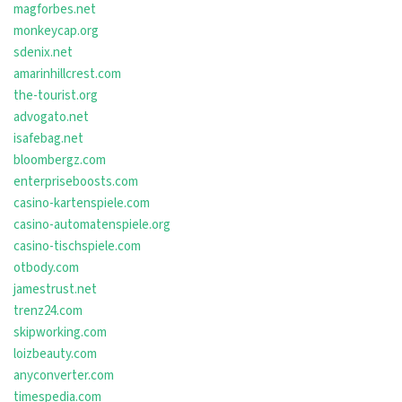
magforbes.net
monkeycap.org
sdenix.net
amarinhillcrest.com
the-tourist.org
advogato.net
isafebag.net
bloombergz.com
enterpriseboosts.com
casino-kartenspiele.com
casino-automatenspiele.org
casino-tischspiele.com
otbody.com
jamestrust.net
trenz24.com
skipworking.com
loizbeauty.com
anyconverter.com
timespedia.com