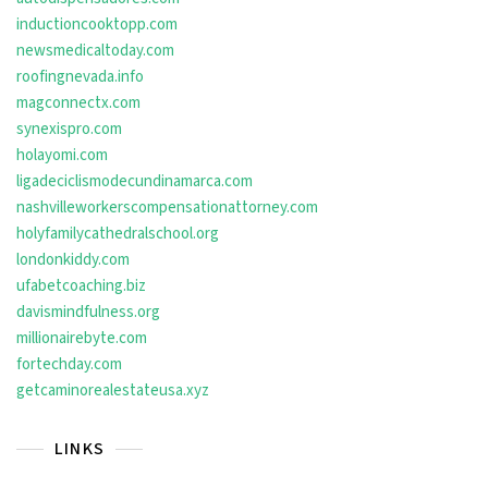
inductioncooktopp.com
newsmedicaltoday.com
roofingnevada.info
magconnectx.com
synexispro.com
holayomi.com
ligadeciclismodecundinamarca.com
nashvilleworkerscompensationattorney.com
holyfamilycathedralschool.org
londonkiddy.com
ufabetcoaching.biz
davismindfulness.org
millionairebyte.com
fortechday.com
getcaminorealestateusa.xyz
LINKS