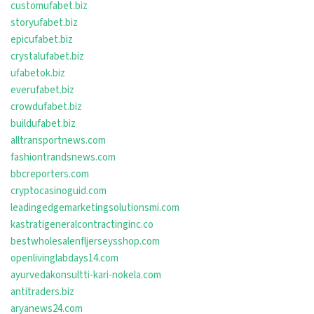
customufabet.biz
storyufabet.biz
epicufabet.biz
crystalufabet.biz
ufabetok.biz
everufabet.biz
crowdufabet.biz
buildufabet.biz
alltransportnews.com
fashiontrandsnews.com
bbcreporters.com
cryptocasinoguid.com
leadingedgemarketingsolutionsmi.com
kastratigeneralcontractinginc.co
bestwholesalenfljerseysshop.com
openlivinglabdays14.com
ayurvedakonsultti-kari-nokela.com
antitraders.biz
aryanews24.com