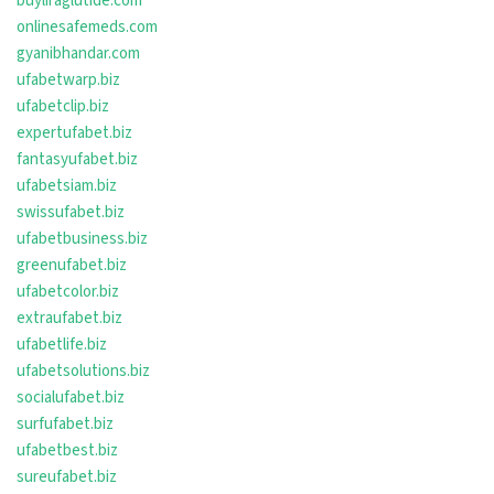
buyliraglutide.com
onlinesafemeds.com
gyanibhandar.com
ufabetwarp.biz
ufabetclip.biz
expertufabet.biz
fantasyufabet.biz
ufabetsiam.biz
swissufabet.biz
ufabetbusiness.biz
greenufabet.biz
ufabetcolor.biz
extraufabet.biz
ufabetlife.biz
ufabetsolutions.biz
socialufabet.biz
surfufabet.biz
ufabetbest.biz
sureufabet.biz