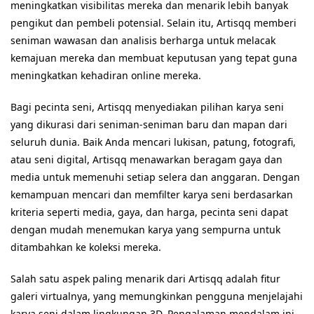
meningkatkan visibilitas mereka dan menarik lebih banyak
pengikut dan pembeli potensial. Selain itu, Artisqq memberi
seniman wawasan dan analisis berharga untuk melacak
kemajuan mereka dan membuat keputusan yang tepat guna
meningkatkan kehadiran online mereka.
Bagi pecinta seni, Artisqq menyediakan pilihan karya seni
yang dikurasi dari seniman-seniman baru dan mapan dari
seluruh dunia. Baik Anda mencari lukisan, patung, fotografi,
atau seni digital, Artisqq menawarkan beragam gaya dan
media untuk memenuhi setiap selera dan anggaran. Dengan
kemampuan mencari dan memfilter karya seni berdasarkan
kriteria seperti media, gaya, dan harga, pecinta seni dapat
dengan mudah menemukan karya yang sempurna untuk
ditambahkan ke koleksi mereka.
Salah satu aspek paling menarik dari Artisqq adalah fitur
galeri virtualnya, yang memungkinkan pengguna menjelajahi
karya seni dalam lingkungan 3D. Pengalaman mendalam ini