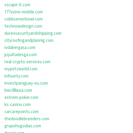
xscape-it.com
777azino-mobile.com
cobbseniorbowl.com
technowdesign.com
durexsecurityandshipping.com
cityroofingandplannig.com
ivdabergasa.com
juyultadesga.com
real-crypto-services.com
mypetzworld.com
infounty.com
investparaguay-eu.com
bwc88asia.com
extrem-poker.com
ks-casino.com
carcarepoints.com
thedoodlebreeders.com
grupohugodias.com