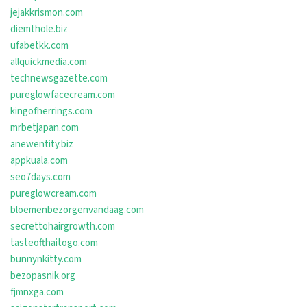
jejakkrismon.com
diemthole.biz
ufabetkk.com
allquickmedia.com
technewsgazette.com
pureglowfacecream.com
kingofherrings.com
mrbetjapan.com
anewentity.biz
appkuala.com
seo7days.com
pureglowcream.com
bloemenbezorgenvandaag.com
secrettohairgrowth.com
tasteofthaitogo.com
bunnynkitty.com
bezopasnik.org
fjmnxga.com