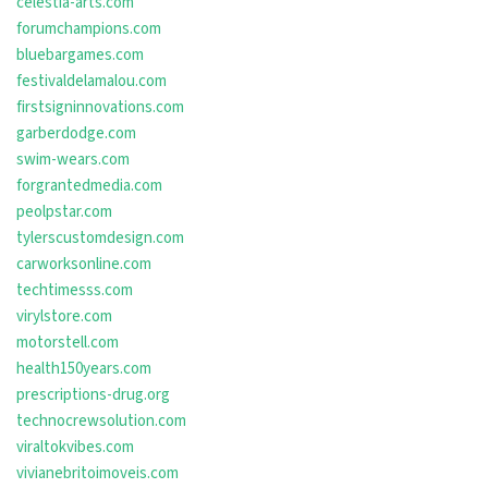
celestia-arts.com
forumchampions.com
bluebargames.com
festivaldelamalou.com
firstsigninnovations.com
garberdodge.com
swim-wears.com
forgrantedmedia.com
peolpstar.com
tylerscustomdesign.com
carworksonline.com
techtimesss.com
virylstore.com
motorstell.com
health150years.com
prescriptions-drug.org
technocrewsolution.com
viraltokvibes.com
vivianebritoimoveis.com