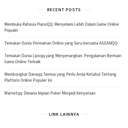
RECENT POSTS
Membuka Rahasia PianoQQ: Menyelami Lebih Dalam Game Online
Populer
Temukan Dunia Permainan Online yang Seru bersama ASEANQQ
Temukan Dunia Lipoqq yang Menyenangkan: Pengalaman Bermain
Game Online Terbaik
Membongkar Danaqq: Semua yang Perlu Anda Ketahui Tentang
Platform Online Populer Ini
Warnetqq: Dimana Impian Poker Menjadi Kenyataan
LINK LAINNYA