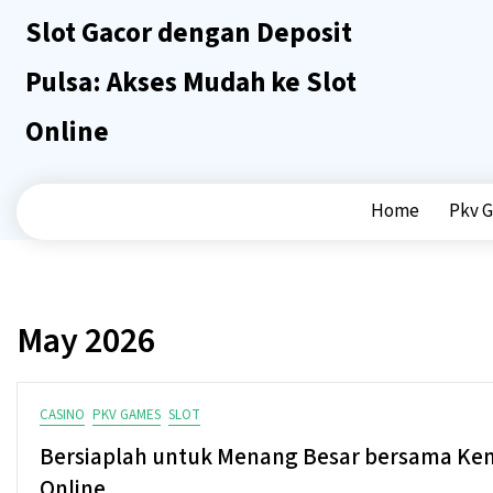
Skip
Slot Gacor dengan Deposit
to
content
Pulsa: Akses Mudah ke Slot
Online
Home
Pkv 
May 2026
CASINO
PKV GAMES
SLOT
Bersiaplah untuk Menang Besar bersama Ke
Online