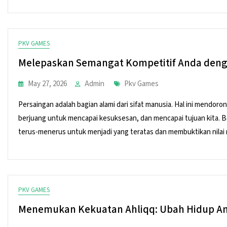
PKV GAMES
Melepaskan Semangat Kompetitif Anda den
Tags
May 27, 2026
Admin
Pkv Games
Persaingan adalah bagian alami dari sifat manusia. Hal ini mendoron
berjuang untuk mencapai kesuksesan, dan mencapai tujuan kita. Ba
terus-menerus untuk menjadi yang teratas dan membuktikan nilai
PKV GAMES
Menemukan Kekuatan Ahliqq: Ubah Hidup And