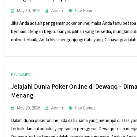
Tags
May 30, 2026
Admin
Pkv Games
Jika Anda adalah penggemar poker online, maka Anda tahu betapa
bermain. Dengan begitu banyak pilihan yang tersedia, mungkin suli
online terbaik, Anda bisa mengunjungi Cahayaqq. Cahayaqq adalah
PKV GAMES
Jelajahi Dunia Poker Online di Dewaqq – Di
Menang
Tags
May 29, 2026
Admin
Pkv Games
Dalam dunia poker online, ada satu nama yang menonjol di atas y
terbaik dan antarmuka yang ramah pengguna, Dewaqq telah menjadi