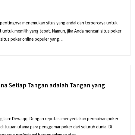
 pentingnya menemukan situs yang andal dan terpercaya untuk
t untuk memilih yang tepat. Namun, jika Anda mencari situs poker
 situs poker online populer yang…
mana Setiap Tangan adalah Tangan yang
ang lain: Dewaqq. Dengan reputasi menyediakan permainan poker
 tujuan utama para penggemar poker dari seluruh dunia. Di