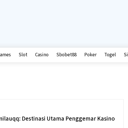
Games
Slot
Casino
Sbobet88
Poker
Togel
Si
milauqq: Destinasi Utama Penggemar Kasino