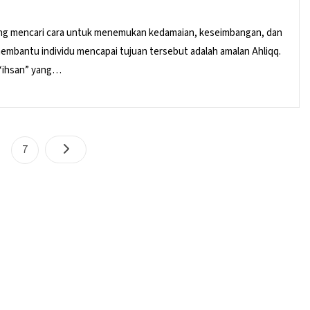
 orang mencari cara untuk menemukan kedamaian, keseimbangan, dan
embantu individu mencapai tujuan tersebut adalah amalan Ahliqq.
n “ihsan” yang…
Posts
…
Page
7
pagination