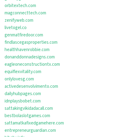
orbitextech.com
magconnecttech.com
zenifyweb.com
livetogel.co
genmatfiredoor.com
findlascegasproperties.com
healthhavenrobbie.com
donanddonnadesigns.com
eagleoneconstructiontx.com
equiflexvitality.com
onlylovesg.com
activedesenvolvimento.com
dailyhubpages.com
idnplaysbobet.com
sattakingvikidadacall.com
bestbolaslotgames.com
sattamatkafixedgamehere.com
entrepreneurguardian.com