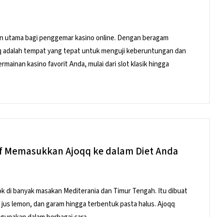
an utama bagi penggemar kasino online. Dengan beragam
qq adalah tempat yang tepat untuk menguji keberuntungan dan
inan kasino favorit Anda, mulai dari slot klasik hingga
tif Memasukkan Ajoqq ke dalam Diet Anda
ok di banyak masakan Mediterania dan Timur Tengah. Itu dibuat
us lemon, dan garam hingga terbentuk pasta halus. Ajoqq