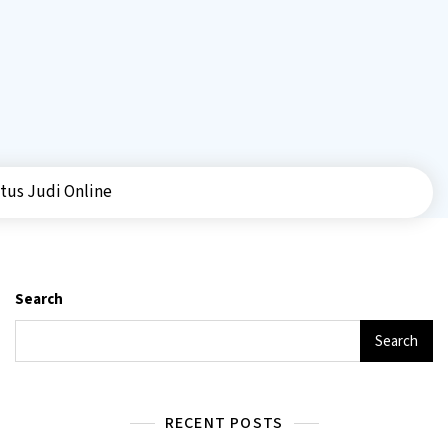
tus Judi Online
Search
Search
RECENT POSTS