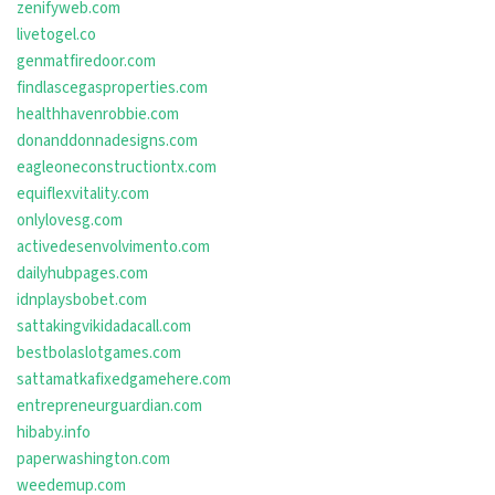
zenifyweb.com
livetogel.co
genmatfiredoor.com
findlascegasproperties.com
healthhavenrobbie.com
donanddonnadesigns.com
eagleoneconstructiontx.com
equiflexvitality.com
onlylovesg.com
activedesenvolvimento.com
dailyhubpages.com
idnplaysbobet.com
sattakingvikidadacall.com
bestbolaslotgames.com
sattamatkafixedgamehere.com
entrepreneurguardian.com
hibaby.info
paperwashington.com
weedemup.com