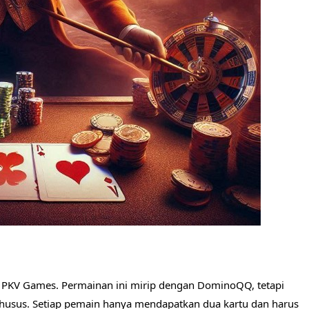
us PKV Games. Permainan ini mirip dengan DominoQQ, tetapi
husus. Setiap pemain hanya mendapatkan dua kartu dan harus