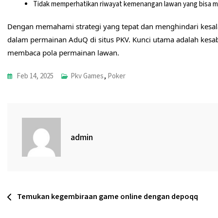
Tidak memperhatikan riwayat kemenangan lawan yang bisa me
Dengan memahami strategi yang tepat dan menghindari kes
dalam permainan AduQ di situs PKV. Kunci utama adalah kes
membaca pola permainan lawan.
Feb 14, 2025
Pkv Games
,
Poker
admin
Post
Temukan kegembiraan game online dengan depoqq
navigation