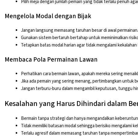
Pilih meja dengan jumlah pemain yang tidak terlalu penuh aga
Mengelola Modal dengan Bijak
Jangan langsung memasang taruhan besar di awal permainan
Gunakan sistem bertaruh bertahap untuk meminimalkan risiko
Tetapkan batas modal harian agar tidak mengalami kekalahan 
Membaca Pola Permainan Lawan
Perhatikan cara bermain lawan, apakah mereka sering menaikk
Jika ada pemain yang sering menang, pertimbangkan untuk b
Jangan terburu-buru dalam mengambil keputusan, tunggu hin
Kesalahan yang Harus Dihindari dalam B
Bermain tanpa strategi dan hanya mengandalkan keberuntu
Tidak memiliki batasan modal sehingga berisiko mengalami ke
Terlalu agresif dalam memasang taruhan tanpa mempertimban