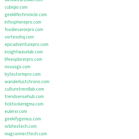
cubiqio.com
geeklifechronicle.com
infospherepro.com
foodiesavorpro.com
vortexohq.com
epicadventurepro.com
insightwavelab.com
lifeexplorerpro.com
novusgo.com
bytestormpro.com
wanderlustchrono.com
culturetrendlab.com
trendsensehub.com
ticktockenigma.com
eulerxr.com
geekifygenius.com
orbitextech.com
magconnecttech.com