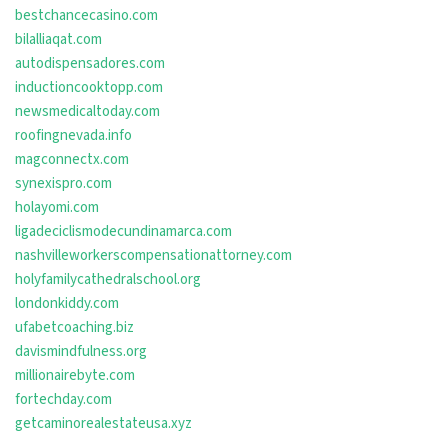
bestchancecasino.com
bilalliaqat.com
autodispensadores.com
inductioncooktopp.com
newsmedicaltoday.com
roofingnevada.info
magconnectx.com
synexispro.com
holayomi.com
ligadeciclismodecundinamarca.com
nashvilleworkerscompensationattorney.com
holyfamilycathedralschool.org
londonkiddy.com
ufabetcoaching.biz
davismindfulness.org
millionairebyte.com
fortechday.com
getcaminorealestateusa.xyz