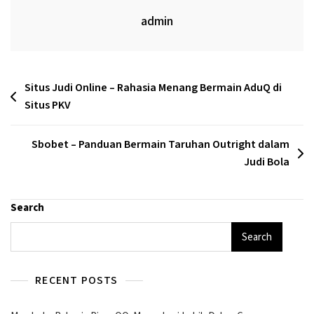
admin
Post
Situs Judi Online – Rahasia Menang Bermain AduQ di
Situs PKV
navigation
Sbobet – Panduan Bermain Taruhan Outright dalam
Judi Bola
Search
Search
RECENT POSTS