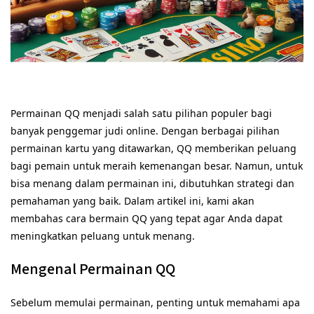
Permainan QQ menjadi salah satu pilihan populer bagi
banyak penggemar judi online. Dengan berbagai pilihan
permainan kartu yang ditawarkan, QQ memberikan peluang
bagi pemain untuk meraih kemenangan besar. Namun, untuk
bisa menang dalam permainan ini, dibutuhkan strategi dan
pemahaman yang baik. Dalam artikel ini, kami akan
membahas cara bermain QQ yang tepat agar Anda dapat
meningkatkan peluang untuk menang.
Mengenal Permainan QQ
Sebelum memulai permainan, penting untuk memahami apa