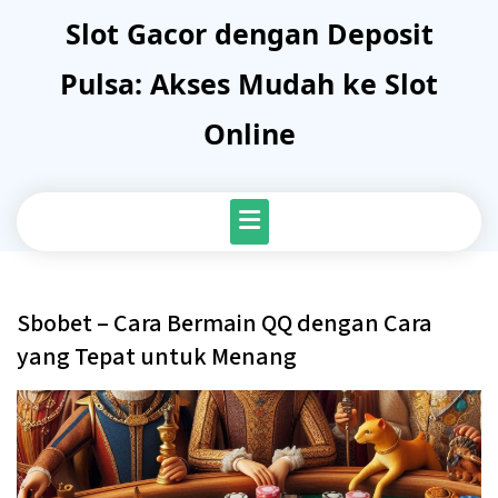
Skip
Slot Gacor dengan Deposit
to
content
Pulsa: Akses Mudah ke Slot
Online
Sbobet – Cara Bermain QQ dengan Cara
yang Tepat untuk Menang