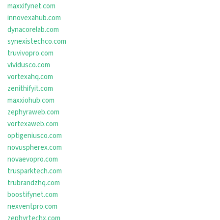
maxxifynet.com
innovexahub.com
dynacorelab.com
synexistechco.com
truvivopro.com
vividusco.com
vortexahq.com
zenithifyit.com
maxxiohub.com
zephyraweb.com
vortexaweb.com
optigeniusco.com
novuspherex.com
novaevopro.com
trusparktech.com
trubrandzhq.com
boostifynet.com
nexventpro.com
zephyrtechx.com