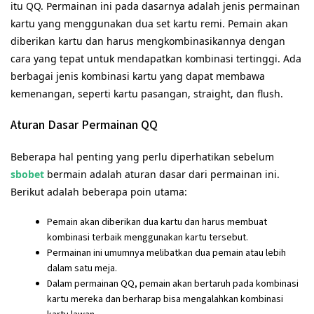
itu QQ. Permainan ini pada dasarnya adalah jenis permainan
kartu yang menggunakan dua set kartu remi. Pemain akan
diberikan kartu dan harus mengkombinasikannya dengan
cara yang tepat untuk mendapatkan kombinasi tertinggi. Ada
berbagai jenis kombinasi kartu yang dapat membawa
kemenangan, seperti kartu pasangan, straight, dan flush.
Aturan Dasar Permainan QQ
Beberapa hal penting yang perlu diperhatikan sebelum
sbobet
bermain adalah aturan dasar dari permainan ini.
Berikut adalah beberapa poin utama:
Pemain akan diberikan dua kartu dan harus membuat
kombinasi terbaik menggunakan kartu tersebut.
Permainan ini umumnya melibatkan dua pemain atau lebih
dalam satu meja.
Dalam permainan QQ, pemain akan bertaruh pada kombinasi
kartu mereka dan berharap bisa mengalahkan kombinasi