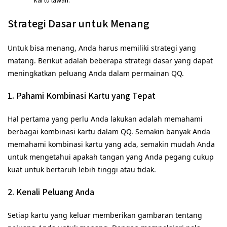
kartu lawan.
Strategi Dasar untuk Menang
Untuk bisa menang, Anda harus memiliki strategi yang
matang. Berikut adalah beberapa strategi dasar yang dapat
meningkatkan peluang Anda dalam permainan QQ.
1. Pahami Kombinasi Kartu yang Tepat
Hal pertama yang perlu Anda lakukan adalah memahami
berbagai kombinasi kartu dalam QQ. Semakin banyak Anda
memahami kombinasi kartu yang ada, semakin mudah Anda
untuk mengetahui apakah tangan yang Anda pegang cukup
kuat untuk bertaruh lebih tinggi atau tidak.
2. Kenali Peluang Anda
Setiap kartu yang keluar memberikan gambaran tentang