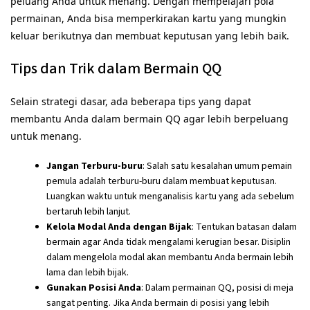
peluang Anda untuk menang. Dengan mempelajari pola
permainan, Anda bisa memperkirakan kartu yang mungkin
keluar berikutnya dan membuat keputusan yang lebih baik.
Tips dan Trik dalam Bermain QQ
Selain strategi dasar, ada beberapa tips yang dapat
membantu Anda dalam bermain QQ agar lebih berpeluang
untuk menang.
Jangan Terburu-buru
: Salah satu kesalahan umum pemain
pemula adalah terburu-buru dalam membuat keputusan.
Luangkan waktu untuk menganalisis kartu yang ada sebelum
bertaruh lebih lanjut.
Kelola Modal Anda dengan Bijak
: Tentukan batasan dalam
bermain agar Anda tidak mengalami kerugian besar. Disiplin
dalam mengelola modal akan membantu Anda bermain lebih
lama dan lebih bijak.
Gunakan Posisi Anda
: Dalam permainan QQ, posisi di meja
sangat penting. Jika Anda bermain di posisi yang lebih