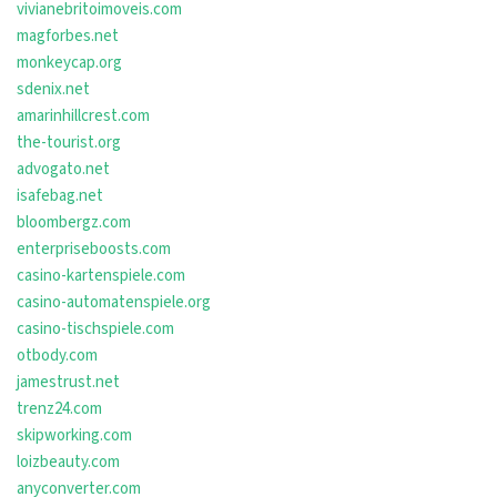
vivianebritoimoveis.com
magforbes.net
monkeycap.org
sdenix.net
amarinhillcrest.com
the-tourist.org
advogato.net
isafebag.net
bloombergz.com
enterpriseboosts.com
casino-kartenspiele.com
casino-automatenspiele.org
casino-tischspiele.com
otbody.com
jamestrust.net
trenz24.com
skipworking.com
loizbeauty.com
anyconverter.com