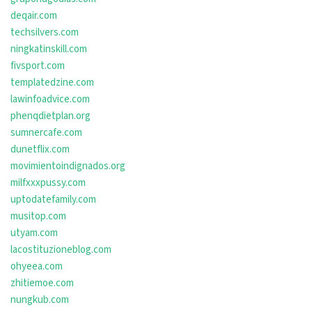
deqair.com
techsilvers.com
ningkatinskill.com
fivsport.com
templatedzine.com
lawinfoadvice.com
phenqdietplan.org
sumnercafe.com
dunetflix.com
movimientoindignados.org
milfxxxpussy.com
uptodatefamily.com
musitop.com
utyam.com
lacostituzioneblog.com
ohyeea.com
zhitiemoe.com
nungkub.com