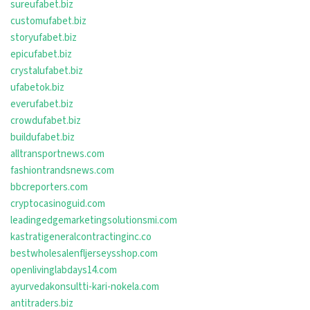
sureufabet.biz
customufabet.biz
storyufabet.biz
epicufabet.biz
crystalufabet.biz
ufabetok.biz
everufabet.biz
crowdufabet.biz
buildufabet.biz
alltransportnews.com
fashiontrandsnews.com
bbcreporters.com
cryptocasinoguid.com
leadingedgemarketingsolutionsmi.com
kastratigeneralcontractinginc.co
bestwholesalenfljerseysshop.com
openlivinglabdays14.com
ayurvedakonsultti-kari-nokela.com
antitraders.biz