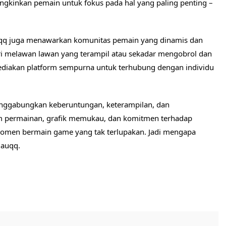
ungkinkan pemain untuk fokus pada hal yang paling penting –
qq juga menawarkan komunitas pemain yang dinamis dan
diri melawan lawan yang terampil atau sekadar mengobrol dan
diakan platform sempurna untuk terhubung dengan individu
nggabungkan keberuntungan, keterampilan, dan
m permainan, grafik memukau, dan komitmen terhadap
momen bermain game yang tak terlupakan. Jadi mengapa
lauqq.