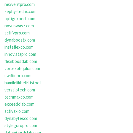
nexventpro.com
zephyrtechx.com
optigoxpert.com
novuswayz.com
actifypro.com
dynaboostx.com
instaflexco.com
innovistapro.com
flexiboostlab.com
vortexohqplus.com
swiftiopro.com
hamilelikbelirtisi.net
versalotech.com
techmaxco.com
exceedolab.com
activaxio.com
dynabytesco.com
stylegurupro.com
datawizardslab.com