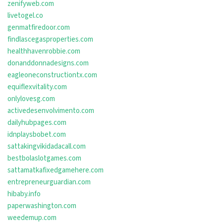
zenifyweb.com
livetogel.co
genmatfiredoor.com
findlascegasproperties.com
healthhavenrobbie.com
donanddonnadesigns.com
eagleoneconstructiontx.com
equiflexvitality.com
onlylovesg.com
activedesenvolvimento.com
dailyhubpages.com
idnplaysbobet.com
sattakingvikidadacall.com
bestbolaslotgames.com
sattamatkafixedgamehere.com
entrepreneurguardian.com
hibaby.info
paperwashington.com
weedemup.com