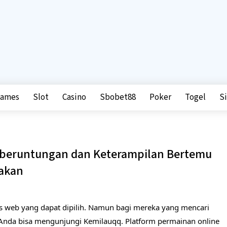
Games
Slot
Casino
Sbobet88
Poker
Togel
Si
eberuntungan dan Keterampilan Bertemu
akan
us web yang dapat dipilih. Namun bagi mereka yang mencari
Anda bisa mengunjungi Kemilauqq. Platform permainan online