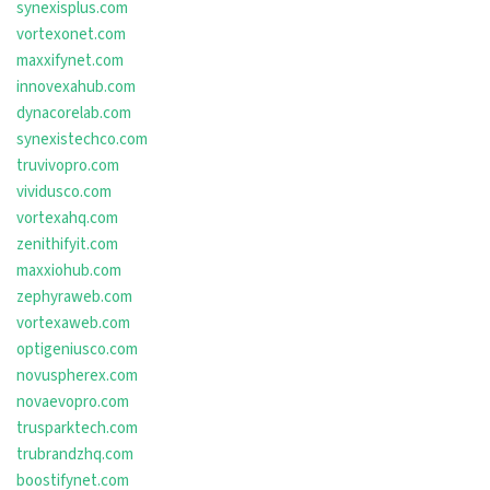
synexisplus.com
vortexonet.com
maxxifynet.com
innovexahub.com
dynacorelab.com
synexistechco.com
truvivopro.com
vividusco.com
vortexahq.com
zenithifyit.com
maxxiohub.com
zephyraweb.com
vortexaweb.com
optigeniusco.com
novuspherex.com
novaevopro.com
trusparktech.com
trubrandzhq.com
boostifynet.com