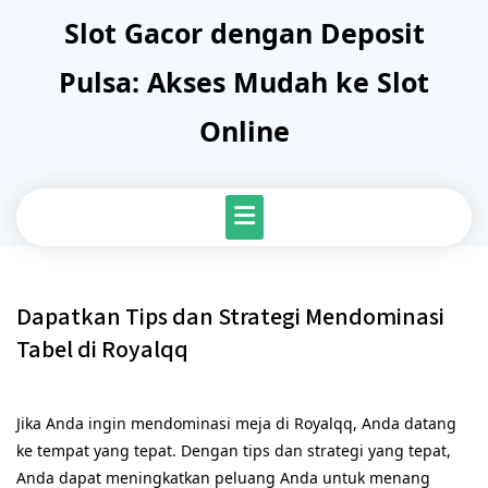
Skip
Slot Gacor dengan Deposit
to
content
Pulsa: Akses Mudah ke Slot
Online
Dapatkan Tips dan Strategi Mendominasi
Tabel di Royalqq
Jika Anda ingin mendominasi meja di Royalqq, Anda datang
ke tempat yang tepat. Dengan tips dan strategi yang tepat,
Anda dapat meningkatkan peluang Anda untuk menang