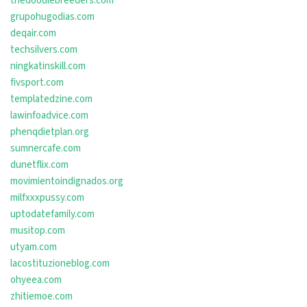
thedoodlebreeders.com
grupohugodias.com
deqair.com
techsilvers.com
ningkatinskill.com
fivsport.com
templatedzine.com
lawinfoadvice.com
phenqdietplan.org
sumnercafe.com
dunetflix.com
movimientoindignados.org
milfxxxpussy.com
uptodatefamily.com
musitop.com
utyam.com
lacostituzioneblog.com
ohyeea.com
zhitiemoe.com