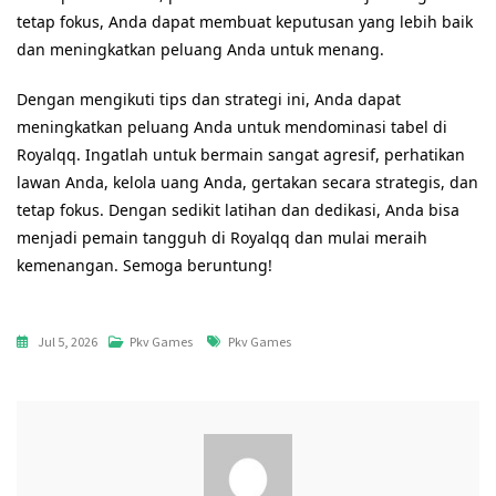
tetap fokus, Anda dapat membuat keputusan yang lebih baik
dan meningkatkan peluang Anda untuk menang.
Dengan mengikuti tips dan strategi ini, Anda dapat
meningkatkan peluang Anda untuk mendominasi tabel di
Royalqq. Ingatlah untuk bermain sangat agresif, perhatikan
lawan Anda, kelola uang Anda, gertakan secara strategis, dan
tetap fokus. Dengan sedikit latihan dan dedikasi, Anda bisa
menjadi pemain tangguh di Royalqq dan mulai meraih
kemenangan. Semoga beruntung!
Tags
Jul 5, 2026
Pkv Games
Pkv Games