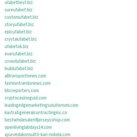
ufabetbest.biz
sureufabet.biz
customufabet.biz
storyufabet.biz
epicufabet.biz
crystalufabet.biz
ufabetok.biz
everufabet.biz
crowdufabet.biz
buildufabet.biz
alltransportnews.com
fashiontrandsnews.com
bbcreporters.com
cryptocasinoguid.com
leadingedgemarketingsolutionsmi.com
kastratigeneralcontractinginc.co
bestwholesalenfljerseysshop.com
openlivinglabdays14.com
ayurvedakonsultti-kari-nokela.com