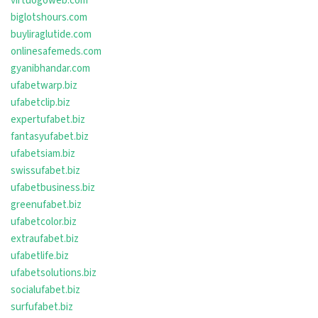
virtuogoweb.com
biglotshours.com
buyliraglutide.com
onlinesafemeds.com
gyanibhandar.com
ufabetwarp.biz
ufabetclip.biz
expertufabet.biz
fantasyufabet.biz
ufabetsiam.biz
swissufabet.biz
ufabetbusiness.biz
greenufabet.biz
ufabetcolor.biz
extraufabet.biz
ufabetlife.biz
ufabetsolutions.biz
socialufabet.biz
surfufabet.biz