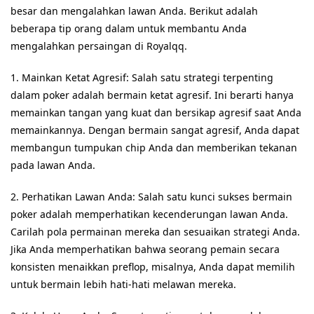
besar dan mengalahkan lawan Anda. Berikut adalah
beberapa tip orang dalam untuk membantu Anda
mengalahkan persaingan di Royalqq.
1. Mainkan Ketat Agresif: Salah satu strategi terpenting
dalam poker adalah bermain ketat agresif. Ini berarti hanya
memainkan tangan yang kuat dan bersikap agresif saat Anda
memainkannya. Dengan bermain sangat agresif, Anda dapat
membangun tumpukan chip Anda dan memberikan tekanan
pada lawan Anda.
2. Perhatikan Lawan Anda: Salah satu kunci sukses bermain
poker adalah memperhatikan kecenderungan lawan Anda.
Carilah pola permainan mereka dan sesuaikan strategi Anda.
Jika Anda memperhatikan bahwa seorang pemain secara
konsisten menaikkan preflop, misalnya, Anda dapat memilih
untuk bermain lebih hati-hati melawan mereka.