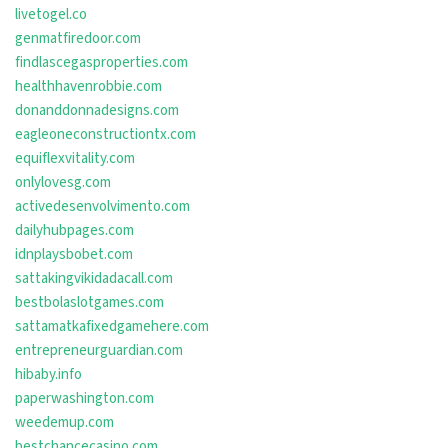
livetogel.co
genmatfiredoor.com
findlascegasproperties.com
healthhavenrobbie.com
donanddonnadesigns.com
eagleoneconstructiontx.com
equiflexvitality.com
onlylovesg.com
activedesenvolvimento.com
dailyhubpages.com
idnplaysbobet.com
sattakingvikidadacall.com
bestbolaslotgames.com
sattamatkafixedgamehere.com
entrepreneurguardian.com
hibaby.info
paperwashington.com
weedemup.com
bestchancecasino.com