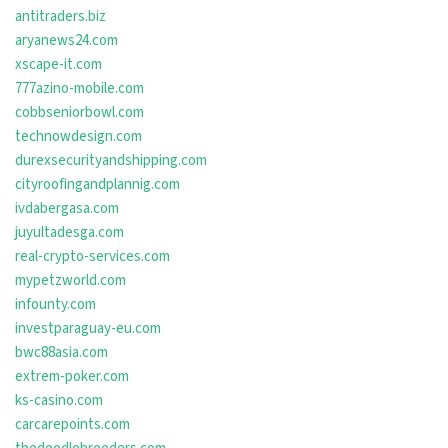
antitraders.biz
aryanews24.com
xscape-it.com
777azino-mobile.com
cobbseniorbowl.com
technowdesign.com
durexsecurityandshipping.com
cityroofingandplannig.com
ivdabergasa.com
juyultadesga.com
real-crypto-services.com
mypetzworld.com
infounty.com
investparaguay-eu.com
bwc88asia.com
extrem-poker.com
ks-casino.com
carcarepoints.com