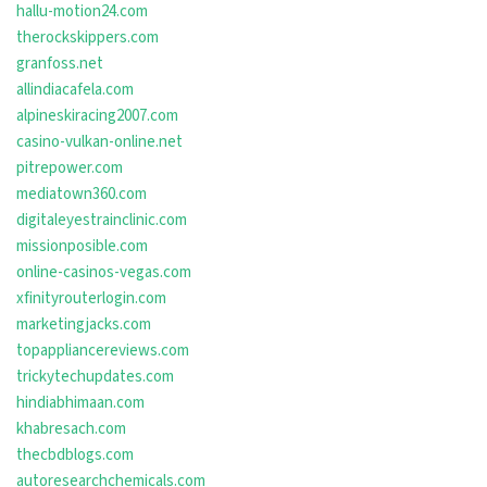
hallu-motion24.com
therockskippers.com
granfoss.net
allindiacafela.com
alpineskiracing2007.com
casino-vulkan-online.net
pitrepower.com
mediatown360.com
digitaleyestrainclinic.com
missionposible.com
online-casinos-vegas.com
xfinityrouterlogin.com
marketingjacks.com
topappliancereviews.com
trickytechupdates.com
hindiabhimaan.com
khabresach.com
thecbdblogs.com
autoresearchchemicals.com