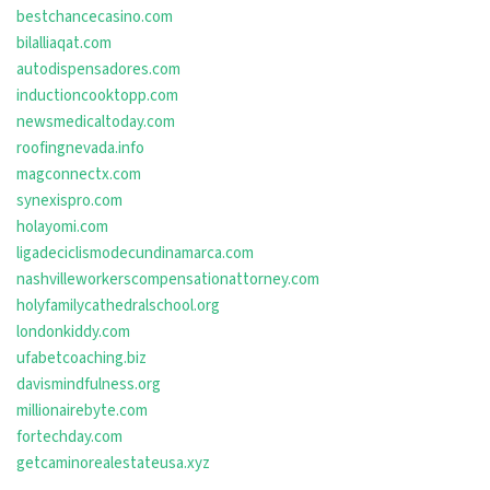
bestchancecasino.com
bilalliaqat.com
autodispensadores.com
inductioncooktopp.com
newsmedicaltoday.com
roofingnevada.info
magconnectx.com
synexispro.com
holayomi.com
ligadeciclismodecundinamarca.com
nashvilleworkerscompensationattorney.com
holyfamilycathedralschool.org
londonkiddy.com
ufabetcoaching.biz
davismindfulness.org
millionairebyte.com
fortechday.com
getcaminorealestateusa.xyz