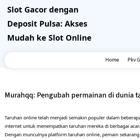
Skip
Slot Gacor dengan
to
content
Deposit Pulsa: Akses
Mudah ke Slot Online
Home
Pkv 
Murahqq: Pengubah permainan di dunia t
Taruhan online telah menjadi semakin populer dalam beberapa
internet untuk menempatkan taruhan mereka di berbagai acara
Dengan munculnya platform taruhan online, pemain sekaran