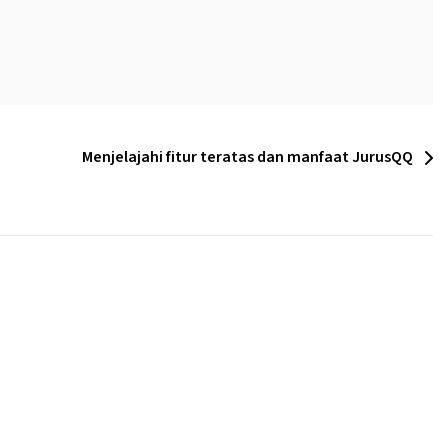
Menjelajahi fitur teratas dan manfaat JurusQQ