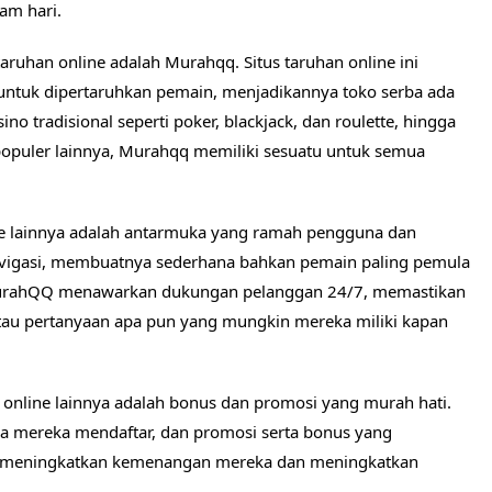
am hari.
ruhan online adalah Murahqq. Situs taruhan online ini
ntuk dipertaruhkan pemain, menjadikannya toko serba ada
 tradisional seperti poker, blackjack, dan roulette, hingga
 populer lainnya, Murahqq memiliki sesuatu untuk semua
e lainnya adalah antarmuka yang ramah pengguna dan
inavigasi, membuatnya sederhana bahkan pemain paling pemula
 MurahQQ menawarkan dukungan pelanggan 24/7, memastikan
u pertanyaan apa pun yang mungkin mereka miliki kapan
 online lainnya adalah bonus dan promosi yang murah hati.
a mereka mendaftar, dan promosi serta bonus yang
u meningkatkan kemenangan mereka dan meningkatkan