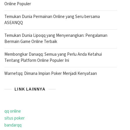
Online Populer
Temukan Dunia Permainan Online yang Seru bersama
ASEANQQ
Temukan Dunia Lipoqq yang Menyenangkan: Pengalaman
Bermain Game Online Terbaik
Membongkar Danaqq: Semua yang Perlu Anda Ketahui
Tentang Platform Online Populer Ini
Warnetqq: Dimana Impian Poker Menjadi Kenyataan
LINK LAINNYA
qq online
situs poker
bandarqq