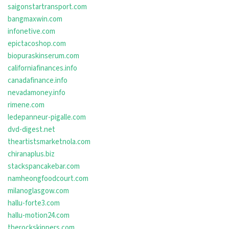
saigonstartransport.com
bangmaxwin.com
infonetive.com
epictacoshop.com
biopuraskinserum.com
californiafinances.info
canadafinance.info
nevadamoney.info
rimene.com
ledepanneur-pigalle.com
dvd-digest.net
theartistsmarketnola.com
chiranaplus.biz
stackspancakebar.com
namheongfoodcourt.com
milanoglasgow.com
hallu-forte3.com
hallu-motion24.com
therockskippers.com