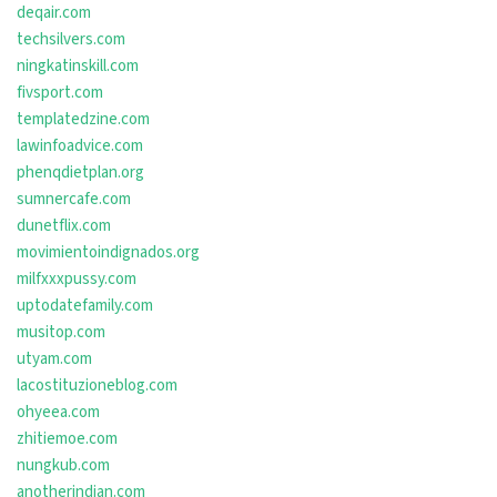
deqair.com
techsilvers.com
ningkatinskill.com
fivsport.com
templatedzine.com
lawinfoadvice.com
phenqdietplan.org
sumnercafe.com
dunetflix.com
movimientoindignados.org
milfxxxpussy.com
uptodatefamily.com
musitop.com
utyam.com
lacostituzioneblog.com
ohyeea.com
zhitiemoe.com
nungkub.com
anotherindian.com