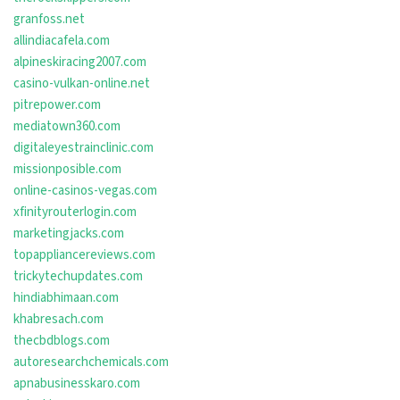
granfoss.net
allindiacafela.com
alpineskiracing2007.com
casino-vulkan-online.net
pitrepower.com
mediatown360.com
digitaleyestrainclinic.com
missionposible.com
online-casinos-vegas.com
xfinityrouterlogin.com
marketingjacks.com
topappliancereviews.com
trickytechupdates.com
hindiabhimaan.com
khabresach.com
thecbdblogs.com
autoresearchchemicals.com
apnabusinesskaro.com