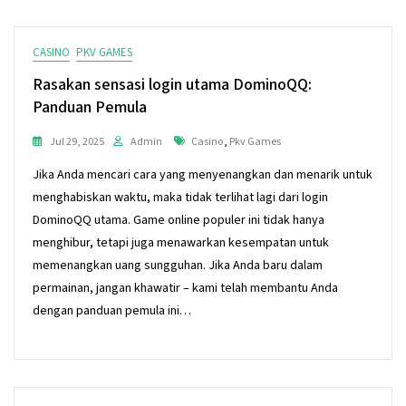
CASINO
PKV GAMES
Rasakan sensasi login utama DominoQQ:
Panduan Pemula
Tags
Jul 29, 2025
Admin
Casino
,
Pkv Games
Jika Anda mencari cara yang menyenangkan dan menarik untuk
menghabiskan waktu, maka tidak terlihat lagi dari login
DominoQQ utama. Game online populer ini tidak hanya
menghibur, tetapi juga menawarkan kesempatan untuk
memenangkan uang sungguhan. Jika Anda baru dalam
permainan, jangan khawatir – kami telah membantu Anda
dengan panduan pemula ini…