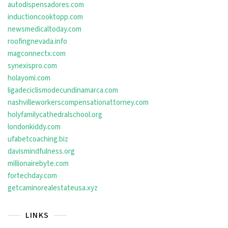
autodispensadores.com
inductioncooktopp.com
newsmedicaltoday.com
roofingnevada.info
magconnectx.com
synexispro.com
holayomi.com
ligadeciclismodecundinamarca.com
nashvilleworkerscompensationattorney.com
holyfamilycathedralschool.org
londonkiddy.com
ufabetcoaching.biz
davismindfulness.org
millionairebyte.com
fortechday.com
getcaminorealestateusa.xyz
LINKS