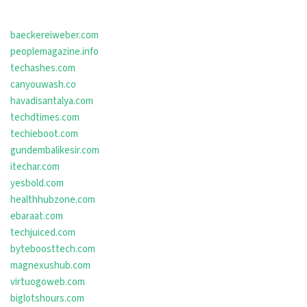
baeckereiweber.com
peoplemagazine.info
techashes.com
canyouwash.co
havadisantalya.com
techdtimes.com
techieboot.com
gundembalikesir.com
itechar.com
yesbold.com
healthhubzone.com
ebaraat.com
techjuiced.com
byteboosttech.com
magnexushub.com
virtuogoweb.com
biglotshours.com