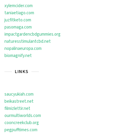
xylemcider.com
taniaetiago.com
juzfitketo.com
pasomaga.com
impactgardencbdgummies.org
naturesstimulantcbd.net
nopalinaeuropa.com
biomagnify.net
LINKS
saucyukiah.com
beikastreet.net
filmizlettir.net
ourmultiworlds.com
cooncreekclub.org
pegpufftimes.com