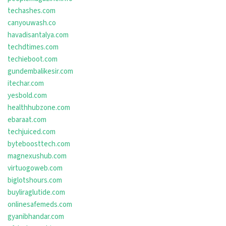
techashes.com
canyouwash.co
havadisantalya.com
techdtimes.com
techieboot.com
gundembalikesir.com
itechar.com
yesbold.com
healthhubzone.com
ebaraat.com
techjuiced.com
byteboosttech.com
magnexushub.com
virtuogoweb.com
biglotshours.com
buyliraglutide.com
onlinesafemeds.com
gyanibhandar.com