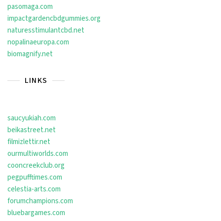
pasomaga.com
impactgardencbdgummies.org
naturesstimulantcbd.net
nopalinaeuropa.com
biomagnify.net
LINKS
saucyukiah.com
beikastreet.net
filmizlettir.net
ourmultiworlds.com
cooncreekclub.org
pegpufftimes.com
celestia-arts.com
forumchampions.com
bluebargames.com