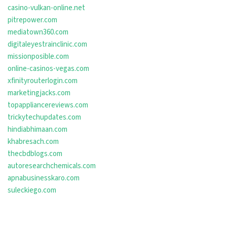
casino-vulkan-online.net
pitrepower.com
mediatown360.com
digitaleyestrainclinic.com
missionposible.com
online-casinos-vegas.com
xfinityrouterlogin.com
marketingjacks.com
topappliancereviews.com
trickytechupdates.com
hindiabhimaan.com
khabresach.com
thecbdblogs.com
autoresearchchemicals.com
apnabusinesskaro.com
suleckiego.com