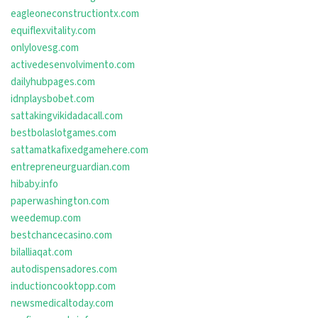
eagleoneconstructiontx.com
equiflexvitality.com
onlylovesg.com
activedesenvolvimento.com
dailyhubpages.com
idnplaysbobet.com
sattakingvikidadacall.com
bestbolaslotgames.com
sattamatkafixedgamehere.com
entrepreneurguardian.com
hibaby.info
paperwashington.com
weedemup.com
bestchancecasino.com
bilalliaqat.com
autodispensadores.com
inductioncooktopp.com
newsmedicaltoday.com