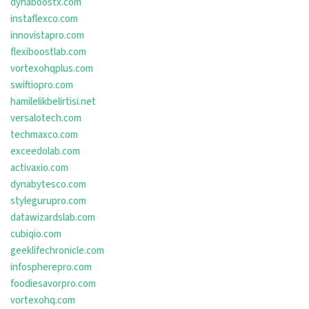
dynaboostx.com
instaflexco.com
innovistapro.com
flexiboostlab.com
vortexohqplus.com
swiftiopro.com
hamilelikbelirtisi.net
versalotech.com
techmaxco.com
exceedolab.com
activaxio.com
dynabytesco.com
stylegurupro.com
datawizardslab.com
cubiqio.com
geeklifechronicle.com
infospherepro.com
foodiesavorpro.com
vortexohq.com