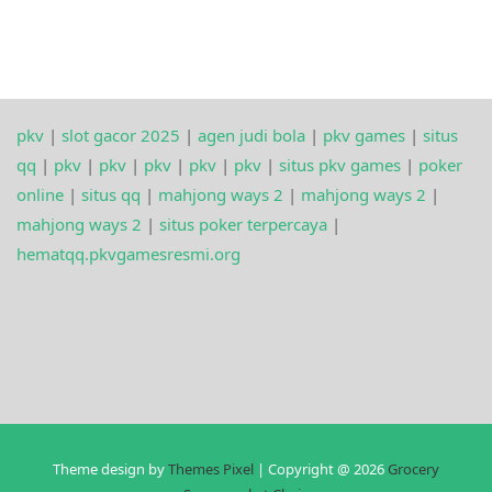
pkv
|
slot gacor 2025
|
agen judi bola
|
pkv games
|
situs
qq
|
pkv
|
pkv
|
pkv
|
pkv
|
pkv
|
situs pkv games
|
poker
online
|
situs qq
|
mahjong ways 2
|
mahjong ways 2
|
mahjong ways 2
|
situs poker terpercaya
|
hematqq.pkvgamesresmi.org
Theme design by
Themes Pixel
| Copyright @ 2026
Grocery