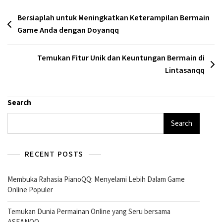
Post
Bersiaplah untuk Meningkatkan Keterampilan Bermain
Game Anda dengan Doyanqq
navigation
Temukan Fitur Unik dan Keuntungan Bermain di
Lintasanqq
Search
Search
RECENT POSTS
Membuka Rahasia PianoQQ: Menyelami Lebih Dalam Game
Online Populer
Temukan Dunia Permainan Online yang Seru bersama