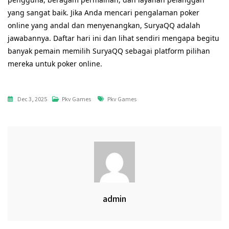
yang sangat baik. Jika Anda mencari pengalaman poker
online yang andal dan menyenangkan, SuryaQQ adalah
jawabannya. Daftar hari ini dan lihat sendiri mengapa begitu
banyak pemain memilih SuryaQQ sebagai platform pilihan
mereka untuk poker online.
Tags
Dec 3, 2025
Pkv Games
Pkv Games
admin