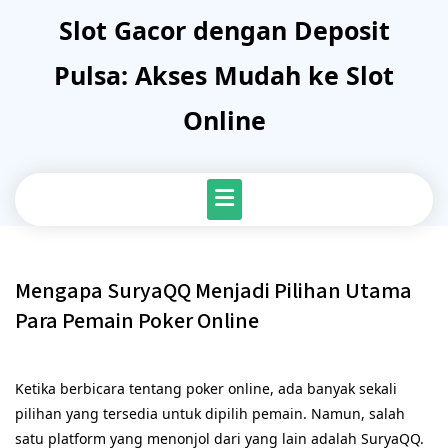
Skip
Slot Gacor dengan Deposit
to
content
Pulsa: Akses Mudah ke Slot
Online
Mengapa SuryaQQ Menjadi Pilihan Utama
Para Pemain Poker Online
Ketika berbicara tentang poker online, ada banyak sekali
pilihan yang tersedia untuk dipilih pemain. Namun, salah
satu platform yang menonjol dari yang lain adalah SuryaQQ.