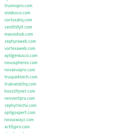
truvivopro.com
vividusco.com
vortexahq.com
zenithifyit.com
maxxiohub.com
zephyraweb.com
vortexaweb.com
optigeniusco.com
novuspherex.com
novaevopro.com
trusparktech.com
trubrandzhq.com
boostifynet.com
nexventpro.com
zephyrtechx.com
optigoxpert.com
novuswayz.com
actifypro.com