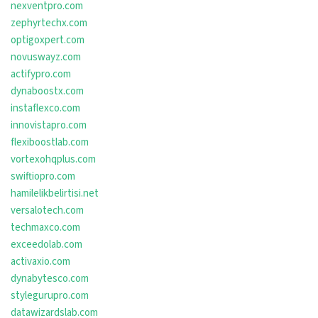
nexventpro.com
zephyrtechx.com
optigoxpert.com
novuswayz.com
actifypro.com
dynaboostx.com
instaflexco.com
innovistapro.com
flexiboostlab.com
vortexohqplus.com
swiftiopro.com
hamilelikbelirtisi.net
versalotech.com
techmaxco.com
exceedolab.com
activaxio.com
dynabytesco.com
stylegurupro.com
datawizardslab.com