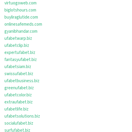
virtuogoweb.com
biglotshours.com
buyliraglutide.com
onlinesafemeds.com
gyanibhandar.com
ufabetwarp.biz
ufabetclip.biz
expertufabet.biz
fantasyufabet.biz
ufabetsiam.biz
swissufabet.biz
ufabetbusiness.biz
greenufabet.biz
ufabetcolor.biz
extraufabet.biz
ufabetlife.biz
ufabetsolutions.biz
socialufabet.biz
surfufabet.biz