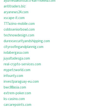
ayurvedakonsultti-kari-nokela.com
antitraders.biz
aryanews24.com
xscape-it.com
777azino-mobile.com
cobbseniorbowl.com
technowdesign.com
durexsecurityandshipping.com
cityroofingandplannig.com
ivdabergasa.com
juyultadesga.com
real-crypto-services.com
mypetzworld.com
infounty.com
investparaguay-eu.com
bwc88asia.com
extrem-poker.com
ks-casino.com
carcarepoints.com