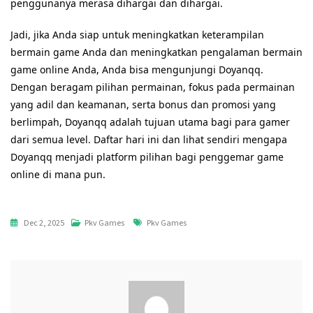
penggunanya merasa dihargai dan dihargai.
Jadi, jika Anda siap untuk meningkatkan keterampilan
bermain game Anda dan meningkatkan pengalaman bermain
game online Anda, Anda bisa mengunjungi Doyanqq.
Dengan beragam pilihan permainan, fokus pada permainan
yang adil dan keamanan, serta bonus dan promosi yang
berlimpah, Doyanqq adalah tujuan utama bagi para gamer
dari semua level. Daftar hari ini dan lihat sendiri mengapa
Doyanqq menjadi platform pilihan bagi penggemar game
online di mana pun.
Tags
Dec 2, 2025
Pkv Games
Pkv Games