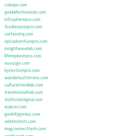
cubiqio.com
geeklifechronicle.com
infospherepro.com
foodiesavorpro.com
vortexohq.com
epicadventurepro.com
insightwavelab.com
lifeexplorerpro.com
novusgo.com
bytestormpro.com
wanderlustchrono.com
culturetrendlab.com
trendsensehub.com
ticktockenigma.com
eulerxr.com
geekifygenius.com
orbitextech.com
magconnecttech.com