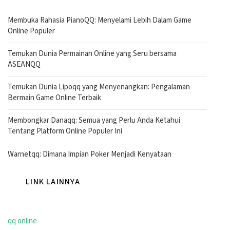
Membuka Rahasia PianoQQ: Menyelami Lebih Dalam Game
Online Populer
Temukan Dunia Permainan Online yang Seru bersama
ASEANQQ
Temukan Dunia Lipoqq yang Menyenangkan: Pengalaman
Bermain Game Online Terbaik
Membongkar Danaqq: Semua yang Perlu Anda Ketahui
Tentang Platform Online Populer Ini
Warnetqq: Dimana Impian Poker Menjadi Kenyataan
LINK LAINNYA
qq online