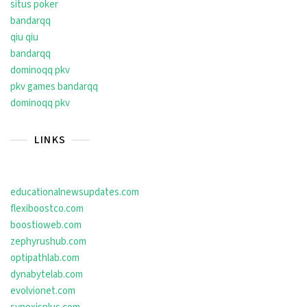
situs poker
bandarqq
qiu qiu
bandarqq
dominoqq pkv
pkv games bandarqq
dominoqq pkv
LINKS
educationalnewsupdates.com
flexiboostco.com
boostioweb.com
zephyrushub.com
optipathlab.com
dynabytelab.com
evolvionet.com