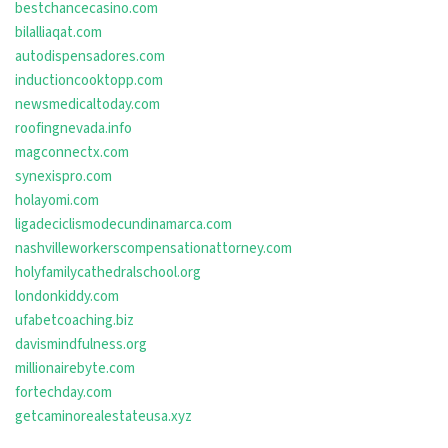
bestchancecasino.com
bilalliaqat.com
autodispensadores.com
inductioncooktopp.com
newsmedicaltoday.com
roofingnevada.info
magconnectx.com
synexispro.com
holayomi.com
ligadeciclismodecundinamarca.com
nashvilleworkerscompensationattorney.com
holyfamilycathedralschool.org
londonkiddy.com
ufabetcoaching.biz
davismindfulness.org
millionairebyte.com
fortechday.com
getcaminorealestateusa.xyz