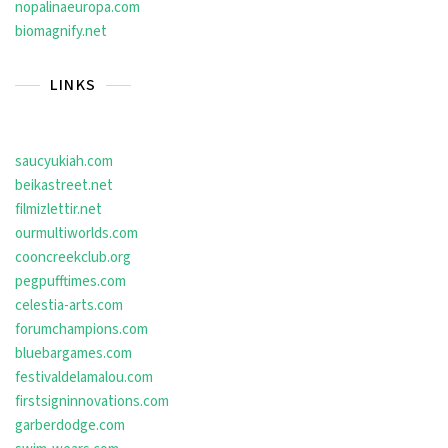
nopalinaeuropa.com
biomagnify.net
LINKS
saucyukiah.com
beikastreet.net
filmizlettir.net
ourmultiworlds.com
cooncreekclub.org
pegpufftimes.com
celestia-arts.com
forumchampions.com
bluebargames.com
festivaldelamalou.com
firstsigninnovations.com
garberdodge.com