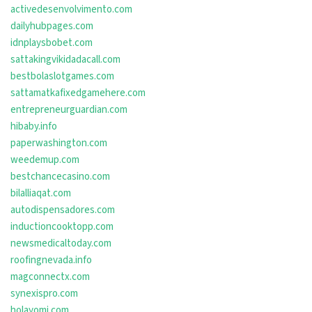
activedesenvolvimento.com
dailyhubpages.com
idnplaysbobet.com
sattakingvikidadacall.com
bestbolaslotgames.com
sattamatkafixedgamehere.com
entrepreneurguardian.com
hibaby.info
paperwashington.com
weedemup.com
bestchancecasino.com
bilalliaqat.com
autodispensadores.com
inductioncooktopp.com
newsmedicaltoday.com
roofingnevada.info
magconnectx.com
synexispro.com
holayomi.com