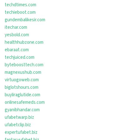
techdtimes.com
techieboot.com
gundembalikesir.com
itechar.com
yesbold.com
healthhubzone.com
ebaraat.com
techjuiced.com
byteboosttech.com
magnexushub.com
virtuogoweb.com
biglotshours.com
buyliraglutide.com
onlinesafemeds.com
gyanibhandar.com
ufabetwarp.biz
ufabetclip.biz
expertufabet.biz
fantasyufabet.biz