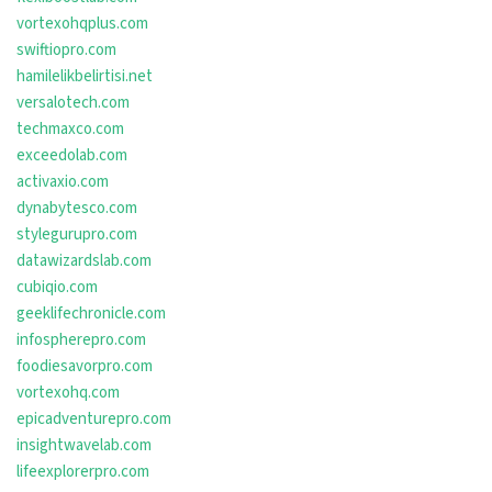
vortexohqplus.com
swiftiopro.com
hamilelikbelirtisi.net
versalotech.com
techmaxco.com
exceedolab.com
activaxio.com
dynabytesco.com
stylegurupro.com
datawizardslab.com
cubiqio.com
geeklifechronicle.com
infospherepro.com
foodiesavorpro.com
vortexohq.com
epicadventurepro.com
insightwavelab.com
lifeexplorerpro.com