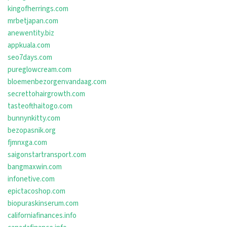
kingofherrings.com
mrbetjapan.com
anewentity.biz
appkuala.com
seo7days.com
pureglowcream.com
bloemenbezorgenvandaag.com
secrettohairgrowth.com
tasteofthaitogo.com
bunnynkitty.com
bezopasnik.org
fjmnxga.com
saigonstartransport.com
bangmaxwin.com
infonetive.com
epictacoshop.com
biopuraskinserum.com
californiafinances.info