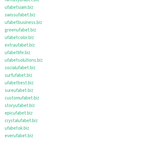
ufabetsiam.biz
swissufabet.biz
ufabetbusiness.biz
greenufabet.biz
ufabetcolor.biz
extraufabet.biz
ufabetlife.biz
ufabetsolutions.biz
socialufabet.biz
surfufabet.biz
ufabetbest.biz
sureufabet.biz
customufabet.biz
storyufabet.biz
epicufabet.biz
crystalufabet.biz
ufabetok.biz
everufabet.biz