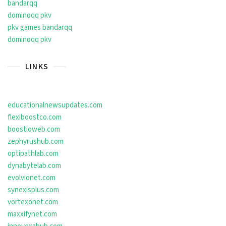
bandarqq
dominoqq pkv
pkv games bandarqq
dominoqq pkv
LINKS
educationalnewsupdates.com
flexiboostco.com
boostioweb.com
zephyrushub.com
optipathlab.com
dynabytelab.com
evolvionet.com
synexisplus.com
vortexonet.com
maxxifynet.com