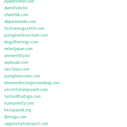
jejakkrismon.com
diemthole.biz
ufabetkk.com
allquickmedia.com
technewsgazette.com
pureglowfacecream.com
kingofherrings.com
mrbetjapan.com
anewentity.biz
appkuala.com
seo7days.com
pureglowcream.com
bloemenbezorgenvandaag.com
secrettohairgrowth.com
tasteofthaitogo.com
bunnynkitty.com
bezopasnik.org
fjmnxga.com
saigonstartransport.com