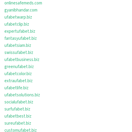
onlinesafemeds.com
gyanibhandar.com
ufabetwarp.biz
ufabetclip.biz
expertufabet.biz
fantasyufabet.biz
ufabetsiam.biz
swissufabet.biz
ufabetbusiness.biz
greenufabet.biz
ufabetcolor.biz
extraufabet.biz
ufabetlife.biz
ufabetsolutions.biz
socialufabet.biz
surfufabet.biz
ufabetbest.biz
sureufabet.biz
customufabet.biz