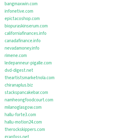
bangmaxwin.com
infonetive.com
epictacoshop.com
biopuraskinserum.com
californiafinances.info
canadafinance.info
nevadamoney.info
rimene.com
ledepanneur-pigalle.com
dvd-digest.net
theartistsmarketnola.com
chiranaplus.biz
stackspancakebar.com
namheongfoodcourt.com
milanoglasgow.com
hallu-forte3.com
hallu-motion24.com
therockskippers.com
granfoss.net