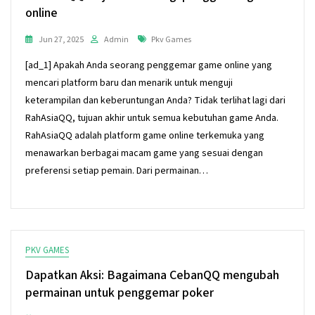
online
Tags
Jun 27, 2025
Admin
Pkv Games
[ad_1] Apakah Anda seorang penggemar game online yang
mencari platform baru dan menarik untuk menguji
keterampilan dan keberuntungan Anda? Tidak terlihat lagi dari
RahAsiaQQ, tujuan akhir untuk semua kebutuhan game Anda.
RahAsiaQQ adalah platform game online terkemuka yang
menawarkan berbagai macam game yang sesuai dengan
preferensi setiap pemain. Dari permainan…
PKV GAMES
Dapatkan Aksi: Bagaimana CebanQQ mengubah
permainan untuk penggemar poker