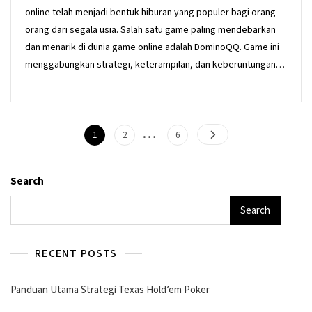
online telah menjadi bentuk hiburan yang populer bagi orang-
orang dari segala usia. Salah satu game paling mendebarkan
dan menarik di dunia game online adalah DominoQQ. Game ini
menggabungkan strategi, keterampilan, dan keberuntungan…
…
Posts
Page
Page
Page
1
2
6
pagination
Search
Search
RECENT POSTS
Panduan Utama Strategi Texas Hold’em Poker