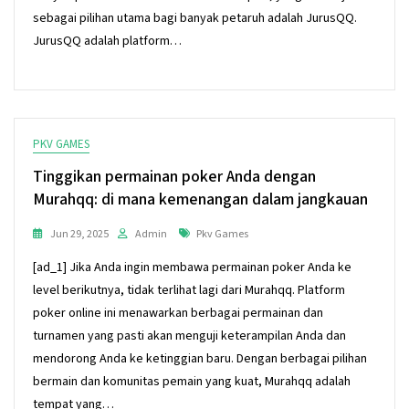
sebagai pilihan utama bagi banyak petaruh adalah JurusQQ.
JurusQQ adalah platform…
PKV GAMES
Tinggikan permainan poker Anda dengan
Murahqq: di mana kemenangan dalam jangkauan
Tags
Jun 29, 2025
Admin
Pkv Games
[ad_1] Jika Anda ingin membawa permainan poker Anda ke
level berikutnya, tidak terlihat lagi dari Murahqq. Platform
poker online ini menawarkan berbagai permainan dan
turnamen yang pasti akan menguji keterampilan Anda dan
mendorong Anda ke ketinggian baru. Dengan berbagai pilihan
bermain dan komunitas pemain yang kuat, Murahqq adalah
tempat yang…