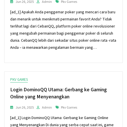
Tags
Jun 26, 2025
Admin
Pkv Games
[ad_1] Apakah Anda penggemar poker yang mencari cara baru
dan menarik untuk menikmati permainan favorit Anda? Tidak
terlihat lagi dari CebanQQ, platform poker online revolusioner
yang mengubah permainan bagi penggemar poker di seluruh
dunia. CebanQQ lebih dari sekadar situs poker online rata -rata
Anda – ia menawarkan pengalaman bermain yang…
PKV GAMES
Login DominoQQ Utama: Gerbang ke Gaming
Online yang Menyenangkan
Tags
Jun 26, 2025
Admin
Pkv Games
[ad_1] Login DominoQQ Utama: Gerbang ke Gaming Online
yang Menyenangkan Di dunia yang serba cepat saat ini, game