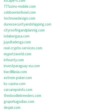
xscape-it.com
777azino-mobile.com
cobbseniorbowl.com
technowdesign.com
durexsecurityandshipping.com
cityroofingandplannig.com
ivdabergasa.com
juyultadesga.com
real-crypto-services.com
mypetzworld.com
infounty.com
investparaguay-eu.com
bwc88asia.com
extrem-poker.com
ks-casino.com
carcarepoints.com
thedoodlebreeders.com
grupohugodias.com
deqair.com