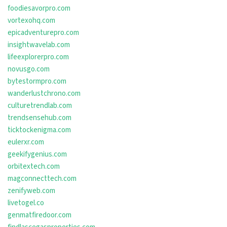
foodiesavorpro.com
vortexohq.com
epicadventurepro.com
insightwavelab.com
lifeexplorerpro.com
novusgo.com
bytestormpro.com
wanderlustchrono.com
culturetrendlab.com
trendsensehub.com
ticktockenigma.com
eulerxr.com
geekifygenius.com
orbitextech.com
magconnecttech.com
zenifyweb.com
livetogel.co
genmatfiredoor.com