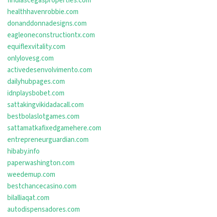
findlascegasproperties.com
healthhavenrobbie.com
donanddonnadesigns.com
eagleoneconstructiontx.com
equiflexvitality.com
onlylovesg.com
activedesenvolvimento.com
dailyhubpages.com
idnplaysbobet.com
sattakingvikidadacall.com
bestbolaslotgames.com
sattamatkafixedgamehere.com
entrepreneurguardian.com
hibaby.info
paperwashington.com
weedemup.com
bestchancecasino.com
bilalliaqat.com
autodispensadores.com