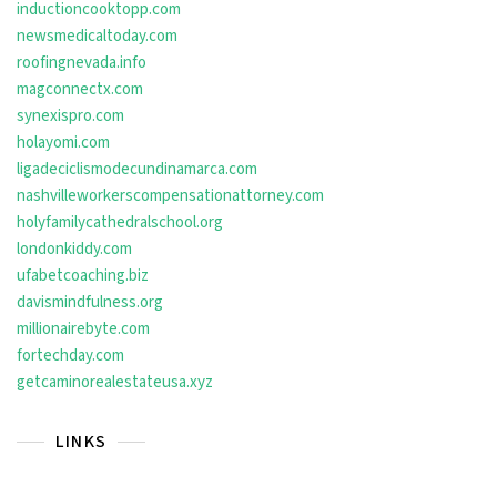
inductioncooktopp.com
newsmedicaltoday.com
roofingnevada.info
magconnectx.com
synexispro.com
holayomi.com
ligadeciclismodecundinamarca.com
nashvilleworkerscompensationattorney.com
holyfamilycathedralschool.org
londonkiddy.com
ufabetcoaching.biz
davismindfulness.org
millionairebyte.com
fortechday.com
getcaminorealestateusa.xyz
LINKS