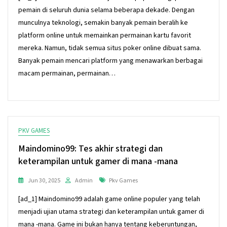
pemain di seluruh dunia selama beberapa dekade. Dengan
munculnya teknologi, semakin banyak pemain beralih ke
platform online untuk memainkan permainan kartu favorit
mereka. Namun, tidak semua situs poker online dibuat sama.
Banyak pemain mencari platform yang menawarkan berbagai
macam permainan, permainan…
PKV GAMES
Maindomino99: Tes akhir strategi dan
keterampilan untuk gamer di mana -mana
Tags
Jun 30, 2025
Admin
Pkv Games
[ad_1] Maindomino99 adalah game online populer yang telah
menjadi ujian utama strategi dan keterampilan untuk gamer di
mana -mana. Game ini bukan hanya tentang keberuntungan,