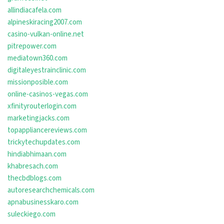
allindiacafela.com
alpineskiracing2007.com
casino-vulkan-online.net
pitrepower.com
mediatown360.com
digitaleyestrainclinic.com
missionposible.com
online-casinos-vegas.com
xfinityrouterlogin.com
marketingjacks.com
topappliancereviews.com
trickytechupdates.com
hindiabhimaan.com
khabresach.com
thecbdblogs.com
autoresearchchemicals.com
apnabusinesskaro.com
suleckiego.com