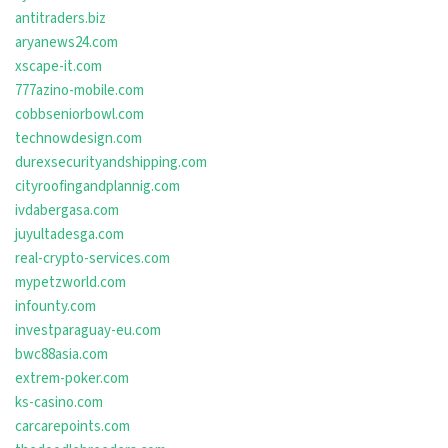
antitraders.biz
aryanews24.com
xscape-it.com
777azino-mobile.com
cobbseniorbowl.com
technowdesign.com
durexsecurityandshipping.com
cityroofingandplannig.com
ivdabergasa.com
juyultadesga.com
real-crypto-services.com
mypetzworld.com
infounty.com
investparaguay-eu.com
bwc88asia.com
extrem-poker.com
ks-casino.com
carcarepoints.com