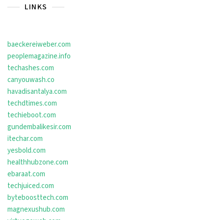
LINKS
baeckereiweber.com
peoplemagazine.info
techashes.com
canyouwash.co
havadisantalya.com
techdtimes.com
techieboot.com
gundembalikesir.com
itechar.com
yesbold.com
healthhubzone.com
ebaraat.com
techjuiced.com
byteboosttech.com
magnexushub.com