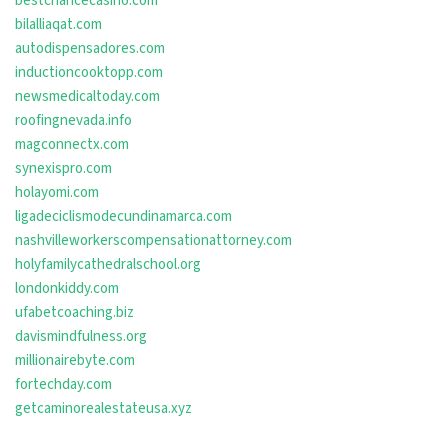
bestchancecasino.com
bilalliaqat.com
autodispensadores.com
inductioncooktopp.com
newsmedicaltoday.com
roofingnevada.info
magconnectx.com
synexispro.com
holayomi.com
ligadeciclismodecundinamarca.com
nashvilleworkerscompensationattorney.com
holyfamilycathedralschool.org
londonkiddy.com
ufabetcoaching.biz
davismindfulness.org
millionairebyte.com
fortechday.com
getcaminorealestateusa.xyz