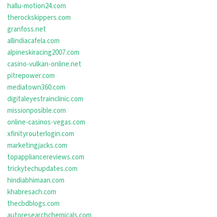
hallu-motion24.com
therockskippers.com
granfoss.net
allindiacafela.com
alpineskiracing2007.com
casino-vulkan-online.net
pitrepower.com
mediatown360.com
digitaleyestrainclinic.com
missionposible.com
online-casinos-vegas.com
xfinityrouterlogin.com
marketingjacks.com
topappliancereviews.com
trickytechupdates.com
hindiabhimaan.com
khabresach.com
thecbdblogs.com
autoresearchchemicals.com