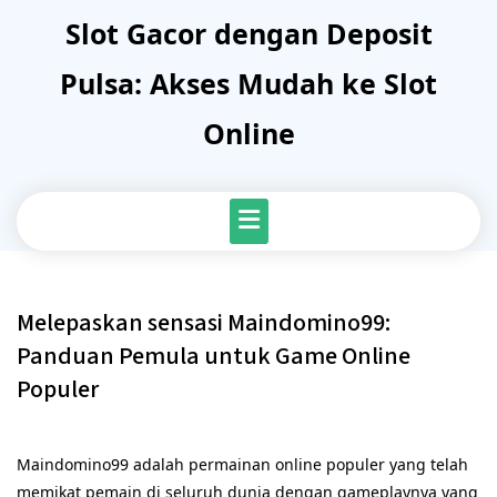
Skip
Slot Gacor dengan Deposit
to
content
Pulsa: Akses Mudah ke Slot
Online
Melepaskan sensasi Maindomino99:
Panduan Pemula untuk Game Online
Populer
Maindomino99 adalah permainan online populer yang telah
memikat pemain di seluruh dunia dengan gameplaynya yang