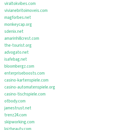
viraltokvibes.com
vivianebritoimoveis.com
magforbes.net
monkeycap.org
sdenix.net
amarinhillcrest.com
the-tourist.org
advogato.net
isafebag.net
bloombergz.com
enterpriseboosts.com
casino-kartenspiele.com
casino-automatenspiele.org
casino-tischspiele.com
otbody.com
jamestrust.net
trenz24.com
skipworking.com
loizbeauty.com