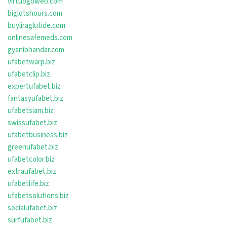
virtuogoweb.com
biglotshours.com
buyliraglutide.com
onlinesafemeds.com
gyanibhandar.com
ufabetwarp.biz
ufabetclip.biz
expertufabet.biz
fantasyufabet.biz
ufabetsiam.biz
swissufabet.biz
ufabetbusiness.biz
greenufabet.biz
ufabetcolor.biz
extraufabet.biz
ufabetlife.biz
ufabetsolutions.biz
socialufabet.biz
surfufabet.biz