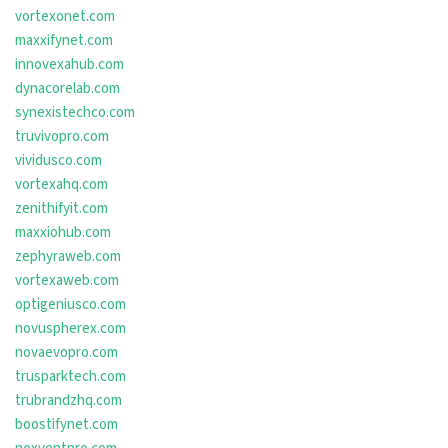
vortexonet.com
maxxifynet.com
innovexahub.com
dynacorelab.com
synexistechco.com
truvivopro.com
vividusco.com
vortexahq.com
zenithifyit.com
maxxiohub.com
zephyraweb.com
vortexaweb.com
optigeniusco.com
novuspherex.com
novaevopro.com
trusparktech.com
trubrandzhq.com
boostifynet.com