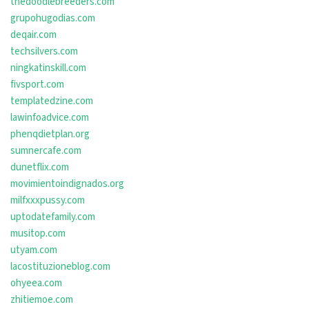
thedoodlebreeders.com
grupohugodias.com
deqair.com
techsilvers.com
ningkatinskill.com
fivsport.com
templatedzine.com
lawinfoadvice.com
phenqdietplan.org
sumnercafe.com
dunetflix.com
movimientoindignados.org
milfxxxpussy.com
uptodatefamily.com
musitop.com
utyam.com
lacostituzioneblog.com
ohyeea.com
zhitiemoe.com