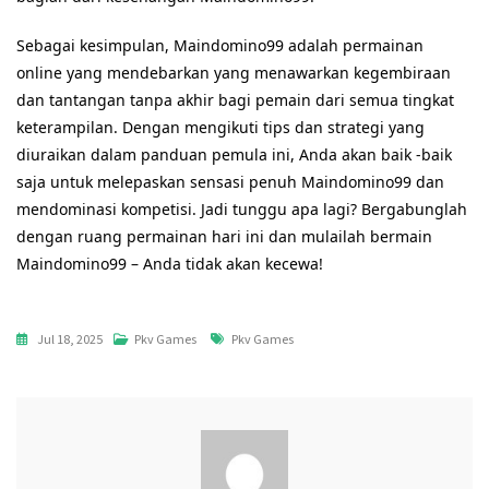
Sebagai kesimpulan, Maindomino99 adalah permainan
online yang mendebarkan yang menawarkan kegembiraan
dan tantangan tanpa akhir bagi pemain dari semua tingkat
keterampilan. Dengan mengikuti tips dan strategi yang
diuraikan dalam panduan pemula ini, Anda akan baik -baik
saja untuk melepaskan sensasi penuh Maindomino99 dan
mendominasi kompetisi. Jadi tunggu apa lagi? Bergabunglah
dengan ruang permainan hari ini dan mulailah bermain
Maindomino99 – Anda tidak akan kecewa!
Tags
Jul 18, 2025
Pkv Games
Pkv Games