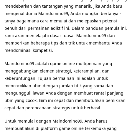
mendebarkan dan tantangan yang menarik. Jika Anda baru
mengenal dunia Maindomino99, Anda mungkin bertanya -
tanya bagaimana cara memulai dan melepaskan potensi
penuh dari permainan adiktif ini. Dalam panduan pemula ini,
kami akan menjelajahi dasar -dasar Maindomino99 dan
memberikan beberapa tips dan trik untuk membantu Anda
mendominasi kompetisi.
Maindomino99 adalah game online multipemain yang
menggabungkan elemen strategi, keterampilan, dan
keberuntungan. Tujuan permainan ini adalah untuk
mencocokkan ubin dengan jumlah titik yang sama dan
mengungguli lawan Anda dengan membuat rantai panjang
ubin yang cocok. Gim ini cepat dan membutuhkan pemikiran
cepat dan perencanaan strategis untuk berhasil.
Untuk memulai dengan Maindomino99, Anda harus
membuat akun di platform game online terkemuka yang