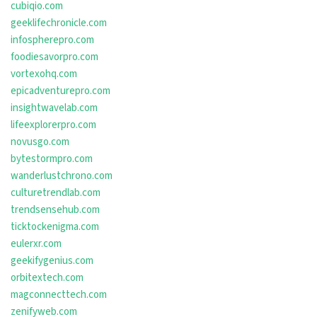
cubiqio.com
geeklifechronicle.com
infospherepro.com
foodiesavorpro.com
vortexohq.com
epicadventurepro.com
insightwavelab.com
lifeexplorerpro.com
novusgo.com
bytestormpro.com
wanderlustchrono.com
culturetrendlab.com
trendsensehub.com
ticktockenigma.com
eulerxr.com
geekifygenius.com
orbitextech.com
magconnecttech.com
zenifyweb.com