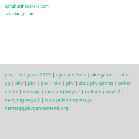
apnabusinesskaro.com
suleckiego.com
pkv
|
slot gacor 2025
|
agen judi bola
|
pkv games
|
situs
qq
|
pkv
|
pkv
|
pkv
|
pkv
|
pkv
|
situs pkv games
|
poker
online
|
situs qq
|
mahjong ways 2
|
mahjong ways 2
|
mahjong ways 2
|
situs poker terpercaya
|
hematqq.pkvgamesresmi.org