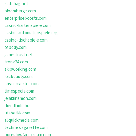
isafebag.net
bloombergz.com
enterpriseboosts.com
casino-kartenspiele.com
casino-automatenspiele.org
casino-tischspiele.com
otbody.com
jamestrust.net
trenz24.com
skipworking.com
loizbeauty.com
anyconverter.com
timespedia.com
jejakkrismon.com
diemthole.biz
ufabetkk.com
allquickmedia.com
technewsgazette.com
pureglowfacecream.com