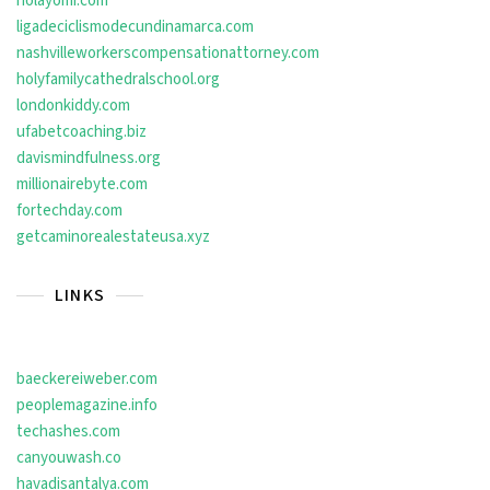
holayomi.com
ligadeciclismodecundinamarca.com
nashvilleworkerscompensationattorney.com
holyfamilycathedralschool.org
londonkiddy.com
ufabetcoaching.biz
davismindfulness.org
millionairebyte.com
fortechday.com
getcaminorealestateusa.xyz
LINKS
baeckereiweber.com
peoplemagazine.info
techashes.com
canyouwash.co
havadisantalya.com