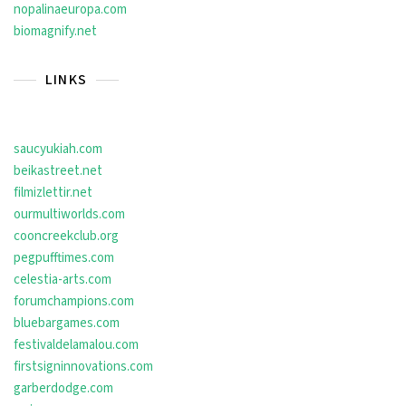
nopalinaeuropa.com
biomagnify.net
LINKS
saucyukiah.com
beikastreet.net
filmizlettir.net
ourmultiworlds.com
cooncreekclub.org
pegpufftimes.com
celestia-arts.com
forumchampions.com
bluebargames.com
festivaldelamalou.com
firstsigninnovations.com
garberdodge.com