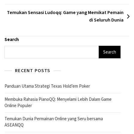
navigation
Temukan Sensasi Ludoqq: Game yang Memikat Pemain
di Seluruh Dunia
Search
Search
RECENT POSTS
Panduan Utama Strategi Texas Hold’em Poker
Membuka Rahasia PianoQQ: Menyelami Lebih Dalam Game
Online Populer
Temukan Dunia Permainan Online yang Seru bersama
ASEANQQ