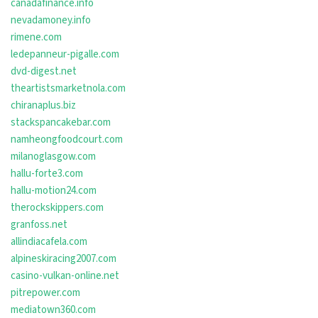
canadafinance.info
nevadamoney.info
rimene.com
ledepanneur-pigalle.com
dvd-digest.net
theartistsmarketnola.com
chiranaplus.biz
stackspancakebar.com
namheongfoodcourt.com
milanoglasgow.com
hallu-forte3.com
hallu-motion24.com
therockskippers.com
granfoss.net
allindiacafela.com
alpineskiracing2007.com
casino-vulkan-online.net
pitrepower.com
mediatown360.com