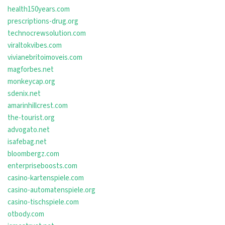
health150years.com
prescriptions-drug.org
technocrewsolution.com
viraltokvibes.com
vivianebritoimoveis.com
magforbes.net
monkeycap.org
sdenix.net
amarinhillcrest.com
the-tourist.org
advogato.net
isafebag.net
bloombergz.com
enterpriseboosts.com
casino-kartenspiele.com
casino-automatenspiele.org
casino-tischspiele.com
otbody.com