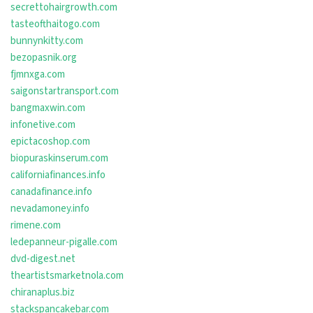
secrettohairgrowth.com
tasteofthaitogo.com
bunnynkitty.com
bezopasnik.org
fjmnxga.com
saigonstartransport.com
bangmaxwin.com
infonetive.com
epictacoshop.com
biopuraskinserum.com
californiafinances.info
canadafinance.info
nevadamoney.info
rimene.com
ledepanneur-pigalle.com
dvd-digest.net
theartistsmarketnola.com
chiranaplus.biz
stackspancakebar.com