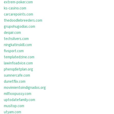
extrem-poker.com
ks-casino.com
carcarepoints.com
thedoodlebreeders.com
grupohugodias.com
deqair.com
techsilvers.com
ningkatinskill.com
fivsport.com
templatedzine.com
lawinfoadvice.com
phenqdietplan.org
sumnercafe.com
dunetflix.com
movimientoindignados.org
milfxxxpussy.com
uptodatefamily.com
musitop.com
utyam.com