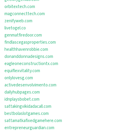
orbitextech.com
magconnecttech.com
zenifyweb.com
livetogel.co
genmatfiredoor.com
findlascegasproperties.com
healthhavenrobbie.com
donanddonnadesigns.com
eagleoneconstructiontx.com
equiflexvitality.com
onlylovesg.com
activedesenvolvimento.com
dailyhubpages.com
idnplaysbobet.com
sattakingvikidadacall.com
bestbolaslotgames.com
sattamatkafixedgamehere.com
entrepreneurguardian.com