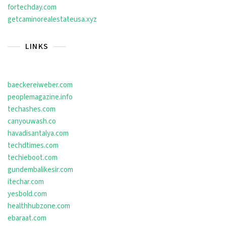
fortechday.com
getcaminorealestateusa.xyz
LINKS
baeckereiweber.com
peoplemagazine.info
techashes.com
canyouwash.co
havadisantalya.com
techdtimes.com
techieboot.com
gundembalikesir.com
itechar.com
yesbold.com
healthhubzone.com
ebaraat.com