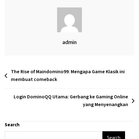
admin
Post
The Rise of Maindomino99: Mengapa Game Klasik ini
membuat comeback
navigation
Login DominoQQ Utama: Gerbang ke Gaming Online
yang Menyenangkan
Search
Search