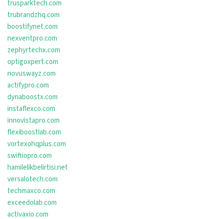
trusparktech.com
trubrandzhq.com
boostifynet.com
nexventpro.com
zephyrtechx.com
optigoxpert.com
novuswayz.com
actifypro.com
dynaboostx.com
instaflexco.com
innovistapro.com
flexiboostlab.com
vortexohqplus.com
swiftiopro.com
hamilelikbelirtisi.net
versalotech.com
techmaxco.com
exceedolab.com
activaxio.com