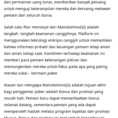
dan permainan uang tunai, memberikan banyak peluang
untuk menguji keterampilan mereka dan bersaing melawan
pemain dari seluruh dunia.
Salah satu fitur menonjol dari MaindominoQQ adalah
langkah -langkah keamanan canggihnya. Platform ini
menggunakan teknologi enkripsi canggih untuk memastikan
bahwa informasi pribadi dan keuangan pemain tetap aman
dan aman setiap saat. Komitmen terhadap keamanan ini
memberi para pemain ketenangan pikiran dan
memungkinkan mereka untuk fokus pada apa yang paling
mereka sukai – bermain poker.
Alasan lain mengapa MaindominoQQ adalah tujuan akhir
bagi penggemar poker adalah bonus dan promosi yang
murah hati. Pemain baru dapat memanfaatkan bonus
selamat datang, sementara pemain yang ada dapat
memperoleh hadiah melalui program loyalitas dan promosi
khusus. Bonus dan promosi ini menambah kegembiraan