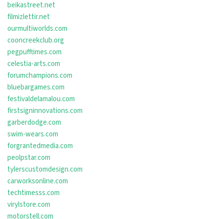
beikastreet.net
filmizlettir.net
ourmultiworlds.com
cooncreekclub.org
pegpufftimes.com
celestia-arts.com
forumchampions.com
bluebargames.com
festivaldelamalou.com
firstsigninnovations.com
garberdodge.com
swim-wears.com
forgrantedmedia.com
peolpstar.com
tylerscustomdesign.com
carworksonline.com
techtimesss.com
virylstore.com
motorstell.com