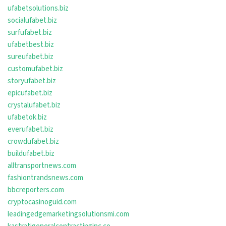
ufabetsolutions.biz
socialufabet.biz
surfufabet.biz
ufabetbest.biz
sureufabet.biz
customufabet.biz
storyufabet.biz
epicufabet.biz
crystalufabet.biz
ufabetok.biz
everufabet.biz
crowdufabet.biz
buildufabet.biz
alltransportnews.com
fashiontrandsnews.com
bbcreporters.com
cryptocasinoguid.com
leadingedgemarketingsolutionsmi.com