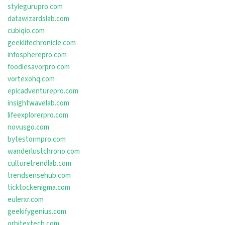
stylegurupro.com
datawizardslab.com
cubiqio.com
geeklifechronicle.com
infospherepro.com
foodiesavorpro.com
vortexohq.com
epicadventurepro.com
insightwavelab.com
lifeexplorerpro.com
novusgo.com
bytestormpro.com
wanderlustchrono.com
culturetrendlab.com
trendsensehub.com
ticktockenigma.com
eulerxr.com
geekifygenius.com
orbitextech.com