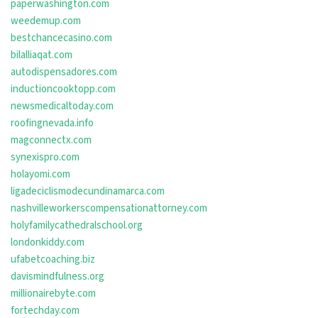
paperwashington.com
weedemup.com
bestchancecasino.com
bilalliaqat.com
autodispensadores.com
inductioncooktopp.com
newsmedicaltoday.com
roofingnevada.info
magconnectx.com
synexispro.com
holayomi.com
ligadeciclismodecundinamarca.com
nashvilleworkerscompensationattorney.com
holyfamilycathedralschool.org
londonkiddy.com
ufabetcoaching.biz
davismindfulness.org
millionairebyte.com
fortechday.com