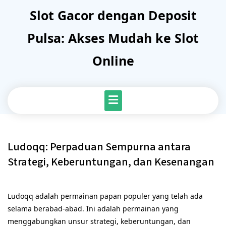
Skip
Slot Gacor dengan Deposit
to
content
Pulsa: Akses Mudah ke Slot
Online
Ludoqq: Perpaduan Sempurna antara
Strategi, Keberuntungan, dan Kesenangan
Ludoqq adalah permainan papan populer yang telah ada
selama berabad-abad. Ini adalah permainan yang
menggabungkan unsur strategi, keberuntungan, dan