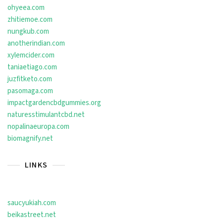
ohyeea.com
zhitiemoe.com
nungkub.com
anotherindian.com
xylemcider.com
taniaetiago.com
juzfitketo.com
pasomaga.com
impactgardencbdgummies.org
naturesstimulantcbd.net
nopalinaeuropa.com
biomagnify.net
LINKS
saucyukiah.com
beikastreet.net