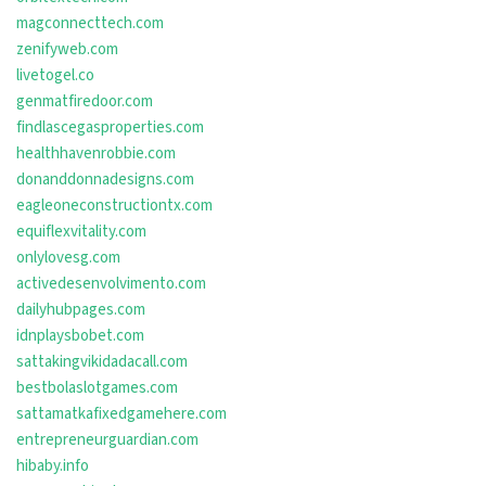
magconnecttech.com
zenifyweb.com
livetogel.co
genmatfiredoor.com
findlascegasproperties.com
healthhavenrobbie.com
donanddonnadesigns.com
eagleoneconstructiontx.com
equiflexvitality.com
onlylovesg.com
activedesenvolvimento.com
dailyhubpages.com
idnplaysbobet.com
sattakingvikidadacall.com
bestbolaslotgames.com
sattamatkafixedgamehere.com
entrepreneurguardian.com
hibaby.info