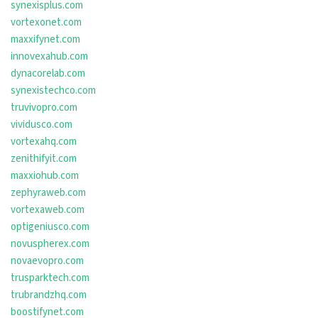
synexisplus.com
vortexonet.com
maxxifynet.com
innovexahub.com
dynacorelab.com
synexistechco.com
truvivopro.com
vividusco.com
vortexahq.com
zenithifyit.com
maxxiohub.com
zephyraweb.com
vortexaweb.com
optigeniusco.com
novuspherex.com
novaevopro.com
trusparktech.com
trubrandzhq.com
boostifynet.com