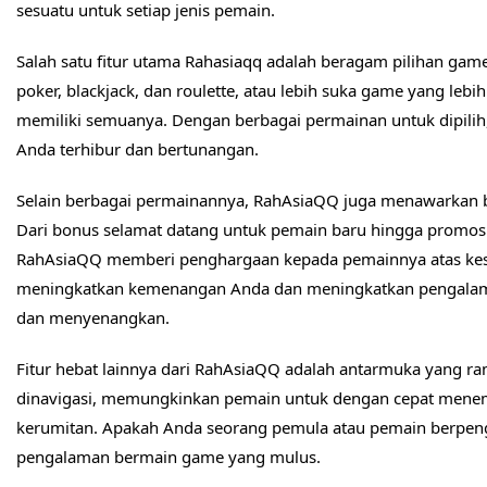
sesuatu untuk setiap jenis pemain.
Salah satu fitur utama Rahasiaqq adalah beragam pilihan gam
poker, blackjack, dan roulette, atau lebih suka game yang leb
memiliki semuanya. Dengan berbagai permainan untuk dipilih
Anda terhibur dan bertunangan.
Selain berbagai permainannya, RahAsiaQQ juga menawarkan 
Dari bonus selamat datang untuk pemain baru hingga promos
RahAsiaQQ memberi penghargaan kepada pemainnya atas kese
meningkatkan kemenangan Anda dan meningkatkan pengala
dan menyenangkan.
Fitur hebat lainnya dari RahAsiaQQ adalah antarmuka yang ra
dinavigasi, memungkinkan pemain untuk dengan cepat menem
kerumitan. Apakah Anda seorang pemula atau pemain berp
pengalaman bermain game yang mulus.