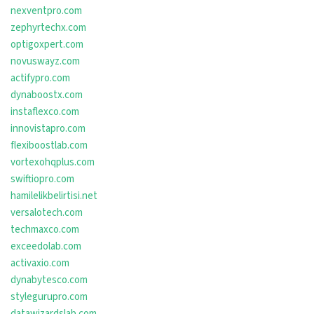
nexventpro.com
zephyrtechx.com
optigoxpert.com
novuswayz.com
actifypro.com
dynaboostx.com
instaflexco.com
innovistapro.com
flexiboostlab.com
vortexohqplus.com
swiftiopro.com
hamilelikbelirtisi.net
versalotech.com
techmaxco.com
exceedolab.com
activaxio.com
dynabytesco.com
stylegurupro.com
datawizardslab.com