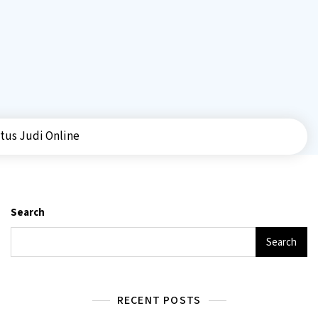
tus Judi Online
Search
Search
RECENT POSTS