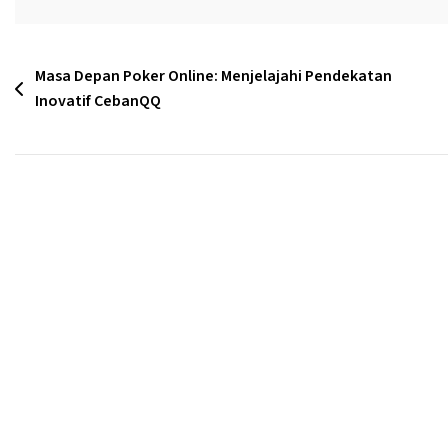
Post
Masa Depan Poker Online: Menjelajahi Pendekatan
Inovatif CebanQQ
navigation