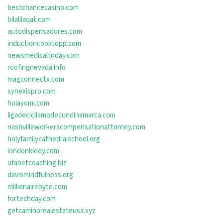
bestchancecasino.com
bilalliaqat.com
autodispensadores.com
inductioncooktopp.com
newsmedicaltoday.com
roofingnevada.info
magconnectx.com
synexispro.com
holayomi.com
ligadeciclismodecundinamarca.com
nashvilleworkerscompensationattorney.com
holyfamilycathedralschool.org
londonkiddy.com
ufabetcoaching.biz
davismindfulness.org
millionairebyte.com
fortechday.com
getcaminorealestateusa.xyz