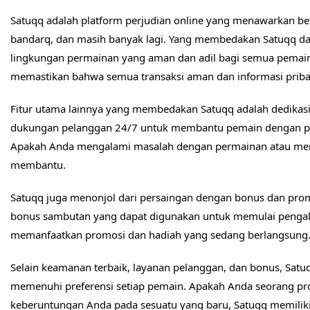
Satuqq adalah platform perjudian online yang menawarkan b
bandarq, dan masih banyak lagi. Yang membedakan Satuqq da
lingkungan permainan yang aman dan adil bagi semua pemain.
memastikan bahwa semua transaksi aman dan informasi pribad
Fitur utama lainnya yang membedakan Satuqq adalah dedikasi
dukungan pelanggan 24/7 untuk membantu pemain dengan per
Apakah Anda mengalami masalah dengan permainan atau memer
membantu.
Satuqq juga menonjol dari persaingan dengan bonus dan pr
bonus sambutan yang dapat digunakan untuk memulai pengal
memanfaatkan promosi dan hadiah yang sedang berlangsung
Selain keamanan terbaik, layanan pelanggan, dan bonus, Sa
memenuhi preferensi setiap pemain. Apakah Anda seorang pr
keberuntungan Anda pada sesuatu yang baru, Satuqq memilik