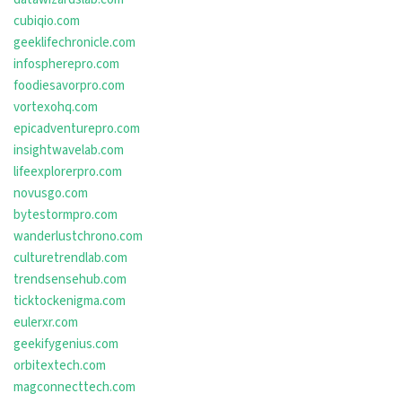
cubiqio.com
geeklifechronicle.com
infospherepro.com
foodiesavorpro.com
vortexohq.com
epicadventurepro.com
insightwavelab.com
lifeexplorerpro.com
novusgo.com
bytestormpro.com
wanderlustchrono.com
culturetrendlab.com
trendsensehub.com
ticktockenigma.com
eulerxr.com
geekifygenius.com
orbitextech.com
magconnecttech.com