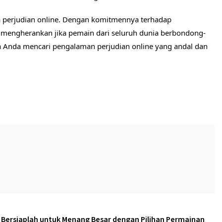
ia perjudian online. Dengan komitmennya terhadap
k mengherankan jika pemain dari seluruh dunia berbondong-
a Anda mencari pengalaman perjudian online yang andal dan
Bersiaplah untuk Menang Besar dengan Pilihan Permainan