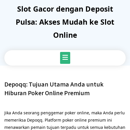
Skip
Slot Gacor dengan Deposit
to
content
Pulsa: Akses Mudah ke Slot
Online
Depoqq: Tujuan Utama Anda untuk
Hiburan Poker Online Premium
Jika Anda seorang penggemar poker online, maka Anda perlu
memeriksa Depoqq. Platform poker online premium ini
menawarkan pemain tujuan terpadu untuk semua kebutuhan