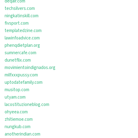
deqair.com
techsilvers.com
ningkatinskill.com
fivsport.com
templatedzine.com
lawinfoadvice.com
phenqdietplan.org
sumnercafe.com
dunetflix.com
movimientoindignados.org
milfxxxpussy.com
uptodatefamily.com
musitop.com
utyam.com
lacostituzioneblog.com
ohyeea.com
zhitiemoe.com
nungkub.com
anotherindian.com