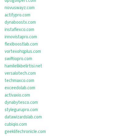
optigoxpert.com
novuswayz.com
actifypro.com
dynaboostx.com
instaflexco.com
innovistapro.com
flexiboostlab.com
vortexohqplus.com
swiftiopro.com
hamilelikbelirtisi.net
versalotech.com
techmaxco.com
exceedolab.com
activaxio.com
dynabytesco.com
stylegurupro.com
datawizardslab.com
cubiqio.com
geeklifechronicle.com