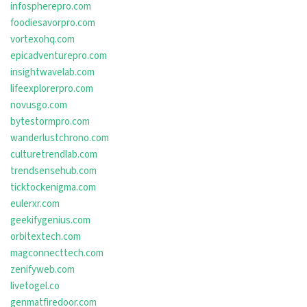
infospherepro.com
foodiesavorpro.com
vortexohq.com
epicadventurepro.com
insightwavelab.com
lifeexplorerpro.com
novusgo.com
bytestormpro.com
wanderlustchrono.com
culturetrendlab.com
trendsensehub.com
ticktockenigma.com
eulerxr.com
geekifygenius.com
orbitextech.com
magconnecttech.com
zenifyweb.com
livetogel.co
genmatfiredoor.com