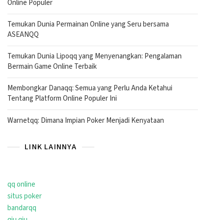
Online Populer
Temukan Dunia Permainan Online yang Seru bersama
ASEANQQ
Temukan Dunia Lipoqq yang Menyenangkan: Pengalaman
Bermain Game Online Terbaik
Membongkar Danaqq: Semua yang Perlu Anda Ketahui
Tentang Platform Online Populer Ini
Warnetqq: Dimana Impian Poker Menjadi Kenyataan
LINK LAINNYA
qq online
situs poker
bandarqq
qiu qiu