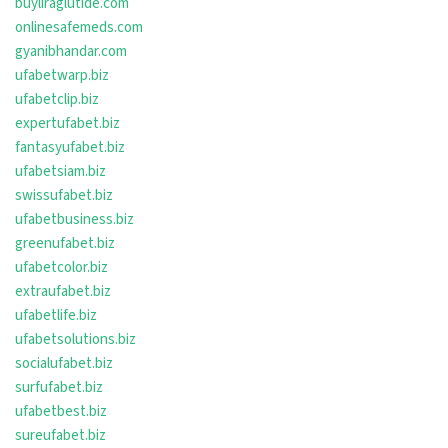
buyliraglutide.com
onlinesafemeds.com
gyanibhandar.com
ufabetwarp.biz
ufabetclip.biz
expertufabet.biz
fantasyufabet.biz
ufabetsiam.biz
swissufabet.biz
ufabetbusiness.biz
greenufabet.biz
ufabetcolor.biz
extraufabet.biz
ufabetlife.biz
ufabetsolutions.biz
socialufabet.biz
surfufabet.biz
ufabetbest.biz
sureufabet.biz