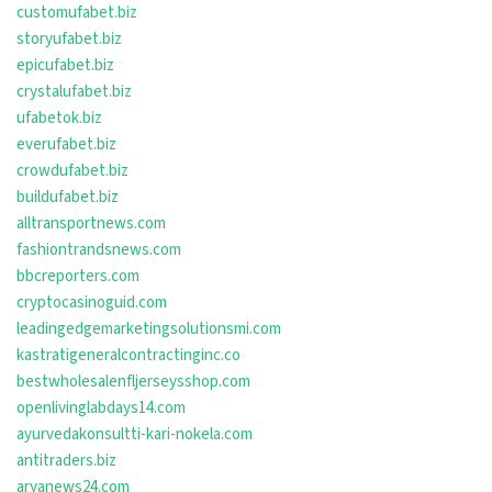
customufabet.biz
storyufabet.biz
epicufabet.biz
crystalufabet.biz
ufabetok.biz
everufabet.biz
crowdufabet.biz
buildufabet.biz
alltransportnews.com
fashiontrandsnews.com
bbcreporters.com
cryptocasinoguid.com
leadingedgemarketingsolutionsmi.com
kastratigeneralcontractinginc.co
bestwholesalenfljerseysshop.com
openlivinglabdays14.com
ayurvedakonsultti-kari-nokela.com
antitraders.biz
aryanews24.com