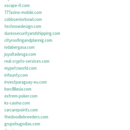
xscape-it.com
777azino-mobile.com
cobbseniorbowl.com
technowdesign.com
durexsecurityandshipping.com
cityroofingandplannig.com
ivdabergasa.com
juyultadesga.com
real-crypto-services.com
mypetzworld.com
infounty.com
investparaguay-eu.com
bwc88asia.com
extrem-poker.com
ks-casino.com
carcarepoints.com
thedoodlebreeders.com
grupohugodias.com