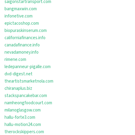
saigonstartransport.com
bangmaxwin.com
infonetive.com
epictacoshop.com
biopuraskinserum.com
californiafinances.info
canadafinance.info
nevadamoney.info
rimene.com
ledepanneur-pigalle.com
dvd-digest.net
theartistsmarketnola.com
chiranaplus.biz
stackspancakebar.com
namheongfoodcourt.com
milanoglasgow.com
hallu-forte3.com
hallu-motion24.com
therockskippers.com