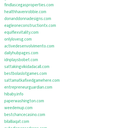
findlascegasproperties.com
healthhavenrobbie.com
donanddonnadesigns.com
eagleoneconstructiontx.com
equiflexvitality.com
onlylovesg.com
activedesenvolvimento.com
dailyhubpages.com
idnplaysbobet.com
sattakingvikidadacall.com
bestbolaslotgames.com
sattamatkafixedgamehere.com
entrepreneurguardian.com
hibaby.info
paperwashington.com
weedemup.com
bestchancecasino.com
bilalliaqat.com