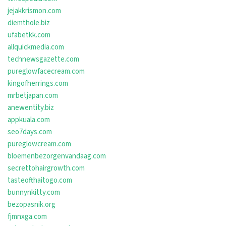
jejakkrismon.com
diemthole.biz
ufabetkk.com
allquickmedia.com
technewsgazette.com
pureglowfacecream.com
kingofherrings.com
mrbetjapan.com
anewentity.biz
appkuala.com
seo7days.com
pureglowcream.com
bloemenbezorgenvandaag.com
secrettohairgrowth.com
tasteofthaitogo.com
bunnynkitty.com
bezopasnik.org
fjmnxga.com