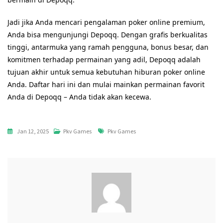
Jadi jika Anda mencari pengalaman poker online premium,
Anda bisa mengunjungi Depoqq. Dengan grafis berkualitas
tinggi, antarmuka yang ramah pengguna, bonus besar, dan
komitmen terhadap permainan yang adil, Depoqq adalah
tujuan akhir untuk semua kebutuhan hiburan poker online
Anda. Daftar hari ini dan mulai mainkan permainan favorit
Anda di Depoqq – Anda tidak akan kecewa.
Tags
Jan 12, 2025
Pkv Games
Pkv Games