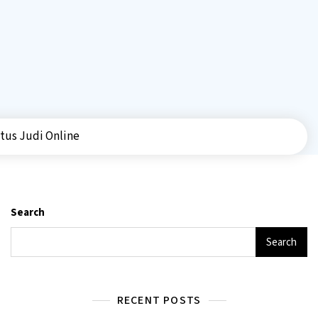
tus Judi Online
Search
Search
RECENT POSTS