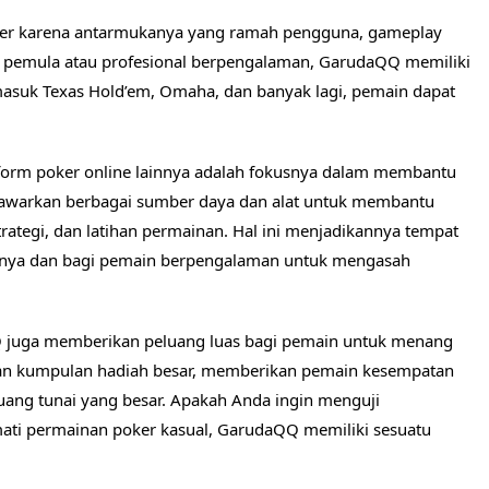
ker karena antarmukanya yang ramah pengguna, gameplay
 pemula atau profesional berpengalaman, GarudaQQ memiliki
suk Texas Hold’em, Omaha, dan banyak lagi, pemain dapat
form poker online lainnya adalah fokusnya dalam membantu
nawarkan berbagai sumber daya dan alat untuk membantu
rategi, dan latihan permainan. Hal ini menjadikannya tempat
uknya dan bagi pemain berpengalaman untuk mengasah
Q juga memberikan peluang luas bagi pemain untuk menang
gan kumpulan hadiah besar, memberikan pemain kesempatan
ang tunai yang besar. Apakah Anda ingin menguji
ati permainan poker kasual, GarudaQQ memiliki sesuatu