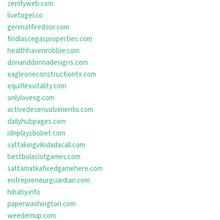
zenifyweb.com
livetogel.co
genmatfiredoor.com
findlascegasproperties.com
healthhavenrobbie.com
donanddonnadesigns.com
eagleoneconstructiontx.com
equiflexvitality.com
onlylovesg.com
activedesenvolvimento.com
dailyhubpages.com
idnplaysbobet.com
sattakingvikidadacall.com
bestbolaslotgames.com
sattamatkafixedgamehere.com
entrepreneurguardian.com
hibaby.info
paperwashington.com
weedemup.com