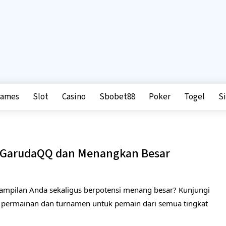
Games
Slot
Casino
Sbobet88
Poker
Togel
Si
 GarudaQQ dan Menangkan Besar
mpilan Anda sekaligus berpotensi menang besar? Kunjungi
permainan dan turnamen untuk pemain dari semua tingkat