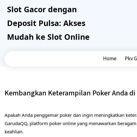
Skip
Slot Gacor dengan
to
content
Deposit Pulsa: Akses
Mudah ke Slot Online
Home
Pkv 
Kembangkan Keterampilan Poker Anda di
Apakah Anda penggemar poker dan ingin meningkatkan ketera
GarudaQQ, platform poker online yang menawarkan beragam 
keahlian.