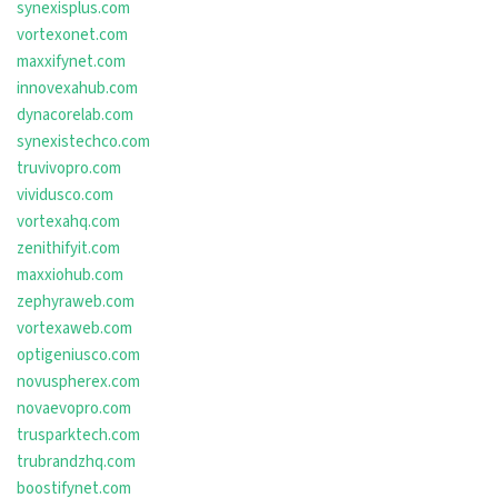
synexisplus.com
vortexonet.com
maxxifynet.com
innovexahub.com
dynacorelab.com
synexistechco.com
truvivopro.com
vividusco.com
vortexahq.com
zenithifyit.com
maxxiohub.com
zephyraweb.com
vortexaweb.com
optigeniusco.com
novuspherex.com
novaevopro.com
trusparktech.com
trubrandzhq.com
boostifynet.com