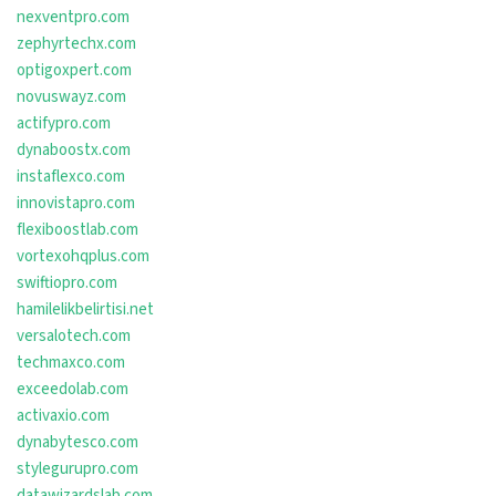
nexventpro.com
zephyrtechx.com
optigoxpert.com
novuswayz.com
actifypro.com
dynaboostx.com
instaflexco.com
innovistapro.com
flexiboostlab.com
vortexohqplus.com
swiftiopro.com
hamilelikbelirtisi.net
versalotech.com
techmaxco.com
exceedolab.com
activaxio.com
dynabytesco.com
stylegurupro.com
datawizardslab.com