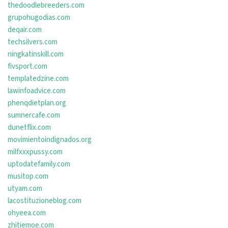
thedoodlebreeders.com
grupohugodias.com
deqair.com
techsilvers.com
ningkatinskill.com
fivsport.com
templatedzine.com
lawinfoadvice.com
phenqdietplan.org
sumnercafe.com
dunetflix.com
movimientoindignados.org
milfxxxpussy.com
uptodatefamily.com
musitop.com
utyam.com
lacostituzioneblog.com
ohyeea.com
zhitiemoe.com