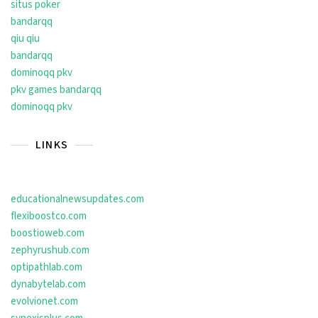
situs poker
bandarqq
qiu qiu
bandarqq
dominoqq pkv
pkv games bandarqq
dominoqq pkv
LINKS
educationalnewsupdates.com
flexiboostco.com
boostioweb.com
zephyrushub.com
optipathlab.com
dynabytelab.com
evolvionet.com