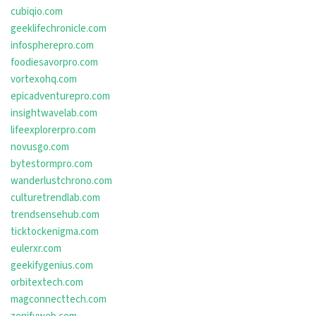
cubiqio.com
geeklifechronicle.com
infospherepro.com
foodiesavorpro.com
vortexohq.com
epicadventurepro.com
insightwavelab.com
lifeexplorerpro.com
novusgo.com
bytestormpro.com
wanderlustchrono.com
culturetrendlab.com
trendsensehub.com
ticktockenigma.com
eulerxr.com
geekifygenius.com
orbitextech.com
magconnecttech.com