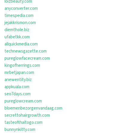
loizbeauty.com
anyconverter.com
timespedia.com
jejakkrismon.com
diemthole.biz
ufabetkk.com
allquickmedia.com
technewsgazette.com
pureglowfacecream.com
kingofherrings.com
mrbetjapan.com
anewentity.biz
appkuala.com
seo7days.com
pureglowcream.com
bloemenbezorgenvandaag.com
secrettohairgrowth.com
tasteofthaitogo.com
bunnynkitty.com