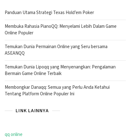
Panduan Utama Strategi Texas Hold’em Poker
Membuka Rahasia PianoQQ: Menyelami Lebih Dalam Game
Online Populer
Temukan Dunia Permainan Online yang Seru bersama
ASEANQQ
Temukan Dunia Lipoqq yang Menyenangkan: Pengalaman
Bermain Game Online Terbaik
Membongkar Danaqq: Semua yang Perlu Anda Ketahui
Tentang Platform Online Populer Ini
LINK LAINNYA
qq online