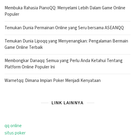
Membuka Rahasia PianoQQ: Menyelami Lebih Dalam Game Online
Populer
Temukan Dunia Permainan Online yang Seru bersama ASEANQQ
Temukan Dunia Lipoqq yang Menyenangkan: Pengalaman Bermain
Game Online Terbaik
Membongkar Danaqq: Semua yang Perlu Anda Ketahui Tentang
Platform Online Populer Ini
Warnetqq: Dimana Impian Poker Menjadi Kenyataan
LINK LAINNYA
qq online
situs poker