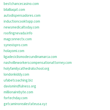
bestchancecasino.com
bilalliaqat.com
autodispensadores.com
inductioncooktopp.com
newsmedicaltoday.com
roofingnevada.info
magconnectx.com
synexispro.com
holayomi.com
ligadeciclismodecundinamarca.com
nashvilleworkerscompensationattorney.com
holyfamilycathedralschool.org
londonkiddy.com
ufabetcoaching.biz
davismindfulness.org
millionairebyte.com
fortechday.com
getcaminorealestateusa.xyz