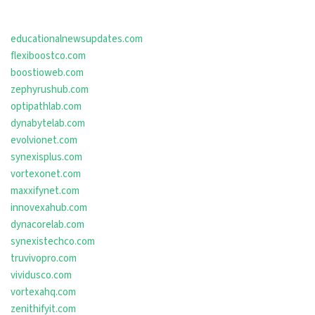
educationalnewsupdates.com
flexiboostco.com
boostioweb.com
zephyrushub.com
optipathlab.com
dynabytelab.com
evolvionet.com
synexisplus.com
vortexonet.com
maxxifynet.com
innovexahub.com
dynacorelab.com
synexistechco.com
truvivopro.com
vividusco.com
vortexahq.com
zenithifyit.com