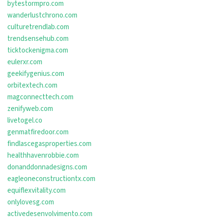
bytestormpro.com
wanderlustchrono.com
culturetrendlab.com
trendsensehub.com
ticktockenigma.com
eulerxr.com
geekifygenius.com
orbitextech.com
magconnecttech.com
zenifyweb.com
livetogel.co
genmatfiredoor.com
findlascegasproperties.com
healthhavenrobbie.com
donanddonnadesigns.com
eagleoneconstructiontx.com
equiflexvitality.com
onlylovesg.com
activedesenvolvimento.com