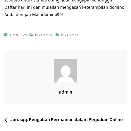
Daftar hari ini dan mulailah mengasah keterampilan domino
Anda dengan Maindomino99!
Tags
Oct 9, 2025
Pkv Games
Pkv Games
admin
Post
Jurusqq: Pengubah Permainan dalam Perjudian Online
navigation