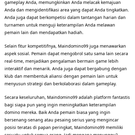
gameplay Anda, memungkinkan Anda melacak kemajuan
Anda dan mengidentifikasi area yang dapat Anda tingkatkan.
Anda juga dapat berkompetisi dalam tantangan harian dan
turnamen untuk menguji keterampilan Anda melawan
pemain lain dan mendapatkan hadiah.
Selain fitur kompetitifnya, Maindomino99 juga menawarkan
aspek sosial. Pemain dapat mengobrol satu sama lain secara
real-time, menjadikan pengalaman bermain game lebih
interaktif dan menarik. Anda juga dapat bergabung dengan
klub dan membentuk aliansi dengan pemain lain untuk
menyusun strategi dan berkolaborasi dalam gameplay.
Secara keseluruhan, Maindomino99 adalah platform fantastis
bagi siapa pun yang ingin meningkatkan keterampilan
domino mereka. Baik Anda pemain biasa yang ingin
bersenang-senang atau pesaing serius yang mengincar
posisi teratas di papan peringkat, Maindomino99 memiliki
sesuatu untuk semua orang. Jadi mengapa menunggu?