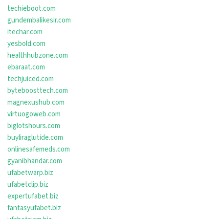
techieboot.com
gundembalikesir.com
itechar.com
yesbold.com
healthhubzone.com
ebaraat.com
techjuiced.com
byteboosttech.com
magnexushub.com
virtuogoweb.com
biglotshours.com
buyliraglutide.com
onlinesafemeds.com
gyanibhandar.com
ufabetwarp.biz
ufabetclip.biz
expertufabet.biz
fantasyufabet.biz