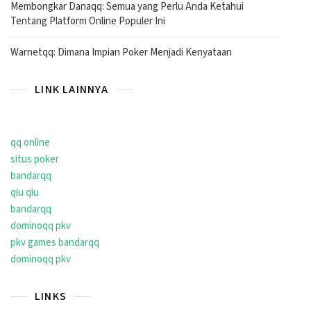
Membongkar Danaqq: Semua yang Perlu Anda Ketahui
Tentang Platform Online Populer Ini
Warnetqq: Dimana Impian Poker Menjadi Kenyataan
LINK LAINNYA
qq online
situs poker
bandarqq
qiu qiu
bandarqq
dominoqq pkv
pkv games bandarqq
dominoqq pkv
LINKS