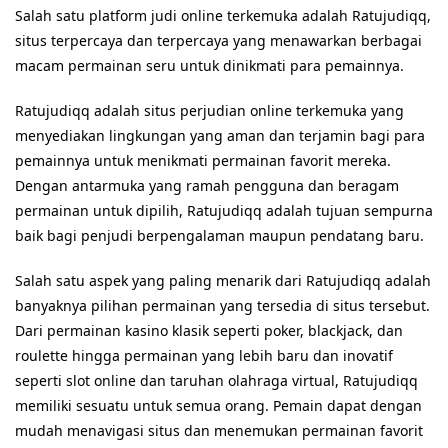
Salah satu platform judi online terkemuka adalah Ratujudiqq,
situs terpercaya dan terpercaya yang menawarkan berbagai
macam permainan seru untuk dinikmati para pemainnya.
Ratujudiqq adalah situs perjudian online terkemuka yang
menyediakan lingkungan yang aman dan terjamin bagi para
pemainnya untuk menikmati permainan favorit mereka.
Dengan antarmuka yang ramah pengguna dan beragam
permainan untuk dipilih, Ratujudiqq adalah tujuan sempurna
baik bagi penjudi berpengalaman maupun pendatang baru.
Salah satu aspek yang paling menarik dari Ratujudiqq adalah
banyaknya pilihan permainan yang tersedia di situs tersebut.
Dari permainan kasino klasik seperti poker, blackjack, dan
roulette hingga permainan yang lebih baru dan inovatif
seperti slot online dan taruhan olahraga virtual, Ratujudiqq
memiliki sesuatu untuk semua orang. Pemain dapat dengan
mudah menavigasi situs dan menemukan permainan favorit