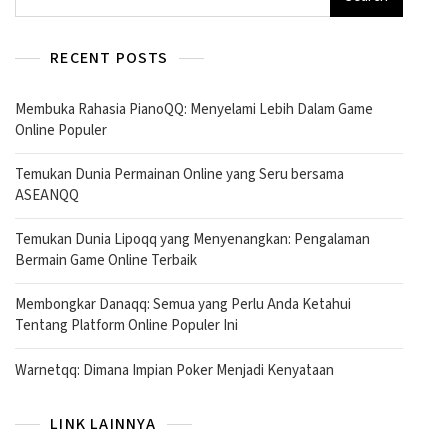
RECENT POSTS
Membuka Rahasia PianoQQ: Menyelami Lebih Dalam Game
Online Populer
Temukan Dunia Permainan Online yang Seru bersama
ASEANQQ
Temukan Dunia Lipoqq yang Menyenangkan: Pengalaman
Bermain Game Online Terbaik
Membongkar Danaqq: Semua yang Perlu Anda Ketahui
Tentang Platform Online Populer Ini
Warnetqq: Dimana Impian Poker Menjadi Kenyataan
LINK LAINNYA