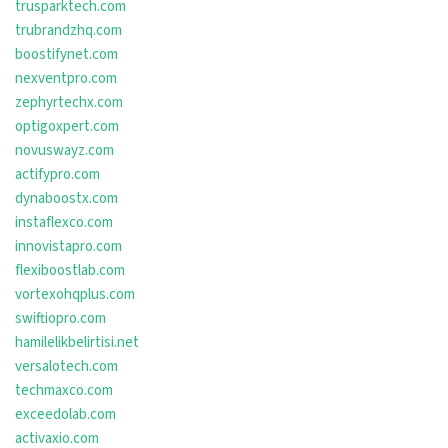
trusparktech.com
trubrandzhq.com
boostifynet.com
nexventpro.com
zephyrtechx.com
optigoxpert.com
novuswayz.com
actifypro.com
dynaboostx.com
instaflexco.com
innovistapro.com
flexiboostlab.com
vortexohqplus.com
swiftiopro.com
hamilelikbelirtisi.net
versalotech.com
techmaxco.com
exceedolab.com
activaxio.com