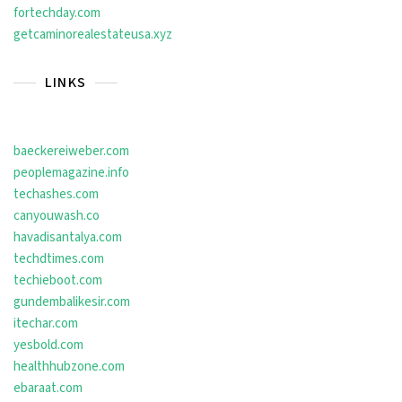
fortechday.com
getcaminorealestateusa.xyz
LINKS
baeckereiweber.com
peoplemagazine.info
techashes.com
canyouwash.co
havadisantalya.com
techdtimes.com
techieboot.com
gundembalikesir.com
itechar.com
yesbold.com
healthhubzone.com
ebaraat.com