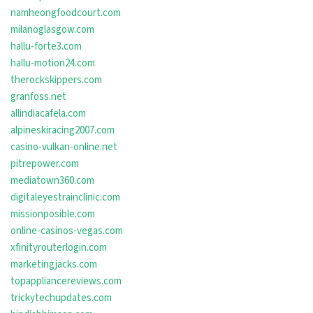
namheongfoodcourt.com
milanoglasgow.com
hallu-forte3.com
hallu-motion24.com
therockskippers.com
granfoss.net
allindiacafela.com
alpineskiracing2007.com
casino-vulkan-online.net
pitrepower.com
mediatown360.com
digitaleyestrainclinic.com
missionposible.com
online-casinos-vegas.com
xfinityrouterlogin.com
marketingjacks.com
topappliancereviews.com
trickytechupdates.com