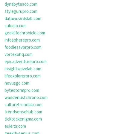
dynabytesco.com
stylegurupro.com
datawizardslab.com
cubiqio.com
geeklifechronicle.com
infospherepro.com
foodiesavorpro.com
vortexohq.com
epicadventurepro.com
insightwavelab.com
lifeexplorerpro.com
novusgo.com
bytestormpro.com
wanderlustchrono.com
culturetrendlab.com
trendsensehub.com
ticktockenigma.com
eulerxr.com
geekifygenius.com