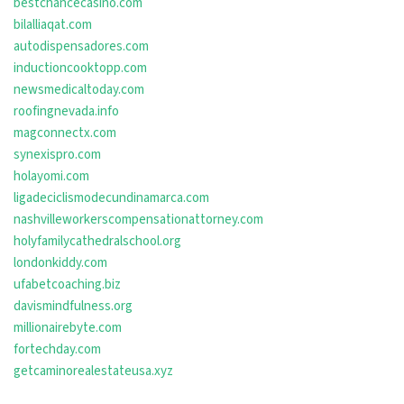
bestchancecasino.com
bilalliaqat.com
autodispensadores.com
inductioncooktopp.com
newsmedicaltoday.com
roofingnevada.info
magconnectx.com
synexispro.com
holayomi.com
ligadeciclismodecundinamarca.com
nashvilleworkerscompensationattorney.com
holyfamilycathedralschool.org
londonkiddy.com
ufabetcoaching.biz
davismindfulness.org
millionairebyte.com
fortechday.com
getcaminorealestateusa.xyz