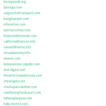
bezopasnik.org
fjmnxga.com
saigonstartransport.com
bangmaxwin.com
infonetive.com
epictacoshop.com
biopuraskinserum.com
californiafinances.info
canadafinance.info
nevadamoney.info
rimene.com
ledepanneur-pigalle.com
dvd-digest.net
theartistsmarketnola.com
chiranaplus.biz
stackspancakebar.com
namheongfoodcourt.com
milanoglasgow.com
hallu-forte3.com