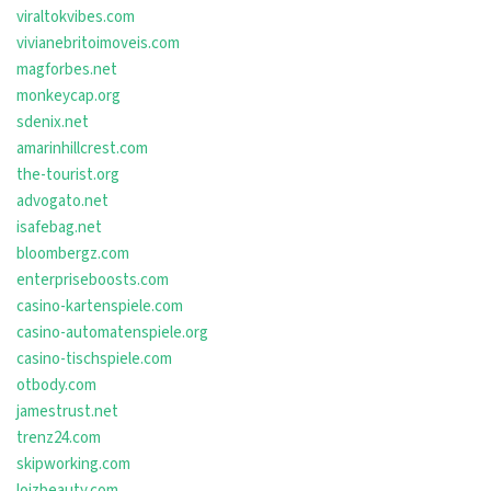
viraltokvibes.com
vivianebritoimoveis.com
magforbes.net
monkeycap.org
sdenix.net
amarinhillcrest.com
the-tourist.org
advogato.net
isafebag.net
bloombergz.com
enterpriseboosts.com
casino-kartenspiele.com
casino-automatenspiele.org
casino-tischspiele.com
otbody.com
jamestrust.net
trenz24.com
skipworking.com
loizbeauty.com