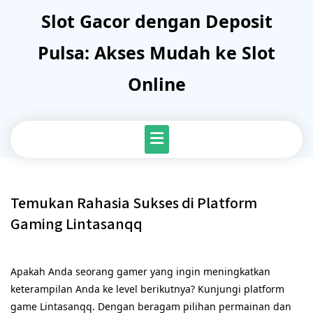
Skip
Slot Gacor dengan Deposit
to
content
Pulsa: Akses Mudah ke Slot
Online
Temukan Rahasia Sukses di Platform
Gaming Lintasanqq
Apakah Anda seorang gamer yang ingin meningkatkan
keterampilan Anda ke level berikutnya? Kunjungi platform
game Lintasanqq. Dengan beragam pilihan permainan dan