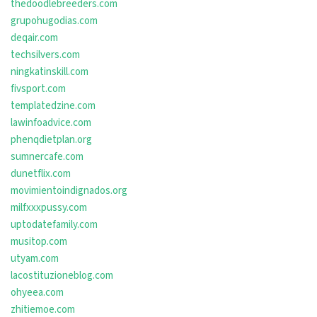
thedoodlebreeders.com
grupohugodias.com
deqair.com
techsilvers.com
ningkatinskill.com
fivsport.com
templatedzine.com
lawinfoadvice.com
phenqdietplan.org
sumnercafe.com
dunetflix.com
movimientoindignados.org
milfxxxpussy.com
uptodatefamily.com
musitop.com
utyam.com
lacostituzioneblog.com
ohyeea.com
zhitiemoe.com