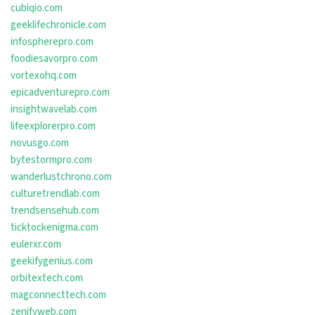
cubiqio.com
geeklifechronicle.com
infospherepro.com
foodiesavorpro.com
vortexohq.com
epicadventurepro.com
insightwavelab.com
lifeexplorerpro.com
novusgo.com
bytestormpro.com
wanderlustchrono.com
culturetrendlab.com
trendsensehub.com
ticktockenigma.com
eulerxr.com
geekifygenius.com
orbitextech.com
magconnecttech.com
zenifyweb.com