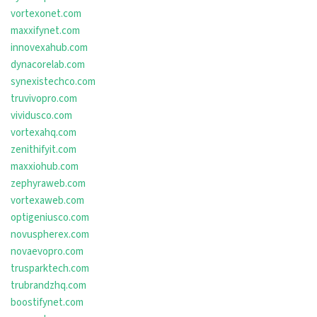
vortexonet.com
maxxifynet.com
innovexahub.com
dynacorelab.com
synexistechco.com
truvivopro.com
vividusco.com
vortexahq.com
zenithifyit.com
maxxiohub.com
zephyraweb.com
vortexaweb.com
optigeniusco.com
novuspherex.com
novaevopro.com
trusparktech.com
trubrandzhq.com
boostifynet.com