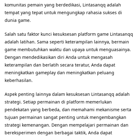
komunitas pemain yang berdedikasi, Lintasanqq adalah
tempat yang tepat untuk mengungkap rahasia sukses di
dunia game.
Salah satu faktor kunci kesuksesan platform game Lintasanqq
adalah latihan. Sama seperti keterampilan lainnya, bermain
game membutuhkan waktu dan upaya untuk menguasainya.
Dengan mendedikasikan diri Anda untuk mengasah
keterampilan dan berlatih secara teratur, Anda dapat
meningkatkan gameplay dan meningkatkan peluang
keberhasilan.
Aspek penting lainnya dalam kesuksesan Lintasanqq adalah
strategi. Setiap permainan di platform memerlukan
pendekatan yang berbeda, dan memahami mekanisme serta
tujuan permainan sangat penting untuk mengembangkan
strategi kemenangan. Dengan mempelajari permainan dan
bereksperimen dengan berbagai taktik, Anda dapat