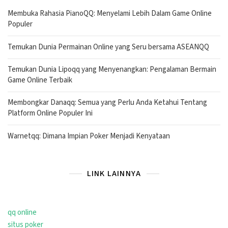
Membuka Rahasia PianoQQ: Menyelami Lebih Dalam Game Online
Populer
Temukan Dunia Permainan Online yang Seru bersama ASEANQQ
Temukan Dunia Lipoqq yang Menyenangkan: Pengalaman Bermain
Game Online Terbaik
Membongkar Danaqq: Semua yang Perlu Anda Ketahui Tentang
Platform Online Populer Ini
Warnetqq: Dimana Impian Poker Menjadi Kenyataan
LINK LAINNYA
qq online
situs poker