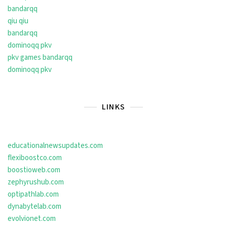
bandarqq
qiu qiu
bandarqq
dominoqq pkv
pkv games bandarqq
dominoqq pkv
LINKS
educationalnewsupdates.com
flexiboostco.com
boostioweb.com
zephyrushub.com
optipathlab.com
dynabytelab.com
evolvionet.com