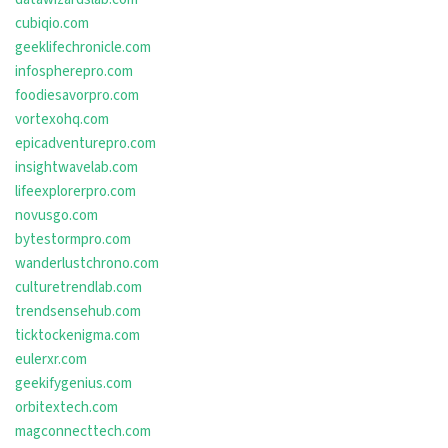
cubiqio.com
geeklifechronicle.com
infospherepro.com
foodiesavorpro.com
vortexohq.com
epicadventurepro.com
insightwavelab.com
lifeexplorerpro.com
novusgo.com
bytestormpro.com
wanderlustchrono.com
culturetrendlab.com
trendsensehub.com
ticktockenigma.com
eulerxr.com
geekifygenius.com
orbitextech.com
magconnecttech.com