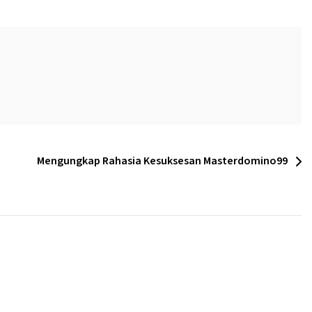
Mengungkap Rahasia Kesuksesan Masterdomino99