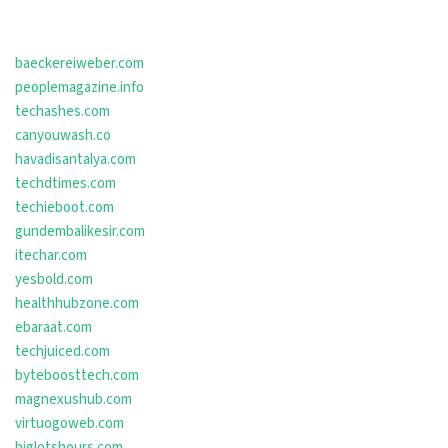
baeckereiweber.com
peoplemagazine.info
techashes.com
canyouwash.co
havadisantalya.com
techdtimes.com
techieboot.com
gundembalikesir.com
itechar.com
yesbold.com
healthhubzone.com
ebaraat.com
techjuiced.com
byteboosttech.com
magnexushub.com
virtuogoweb.com
biglotshours.com