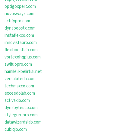
optigoxpert.com
novuswayz.com
actifypro.com
dynaboostx.com
instaflexco.com
innovistapro.com
flexiboostlab.com
vortexohqplus.com
swiftiopro.com
hamilelikbelirtisi.net
versalotech.com
techmaxco.com
exceedolab.com
activaxio.com
dynabytesco.com
stylegurupro.com
datawizardslab.com
cubiqio.com