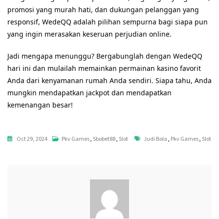
promosi yang murah hati, dan dukungan pelanggan yang
responsif, WedeQQ adalah pilihan sempurna bagi siapa pun
yang ingin merasakan keseruan perjudian online.
Jadi mengapa menunggu? Bergabunglah dengan WedeQQ
hari ini dan mulailah memainkan permainan kasino favorit
Anda dari kenyamanan rumah Anda sendiri. Siapa tahu, Anda
mungkin mendapatkan jackpot dan mendapatkan
kemenangan besar!
Tags
Oct 29, 2024
Pkv Games
,
Sbobet88
,
Slot
Judi Bola
,
Pkv Games
,
Slot