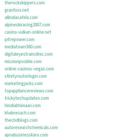
therockskippers.com
granfoss.net
allindiacafela.com
alpineskiracing2007.com
casino-vulkan-online.net
pitrepower.com
mediatown360.com
digitaleyestrainclinic.com
missionposible.com
online-casinos-vegas.com
xfinityrouterlogin.com
marketingjacks.com
topappliancereviews.com
trickytechupdates.com
hindiabhimaan.com
khabresach.com
thecbdblogs.com
autoresearchchemicals.com
apnabusinesskaro.com