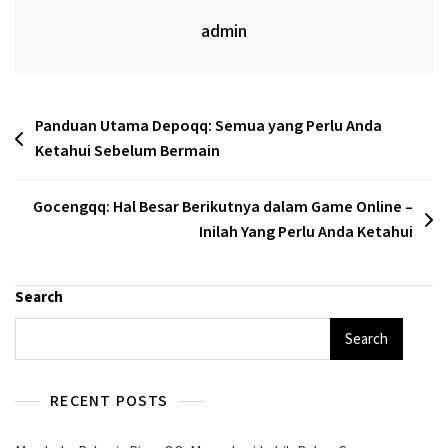
admin
Post
Panduan Utama Depoqq: Semua yang Perlu Anda
Ketahui Sebelum Bermain
navigation
Gocengqq: Hal Besar Berikutnya dalam Game Online –
Inilah Yang Perlu Anda Ketahui
Search
Search
RECENT POSTS