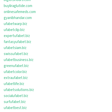
buyliraglutide.com
onlinesafemeds.com
gyanibhandar.com
ufabetwarp.biz
ufabetclip.biz
expertufabet.biz
fantasyufabet.biz
ufabetsiam.biz
swissufabet.biz
ufabetbusiness.biz
greenufabet.biz
ufabetcolor.biz
extraufabet.biz
ufabetlife.biz
ufabetsolutions.biz
socialufabet.biz
surfufabet.biz
ufabetbest.biz