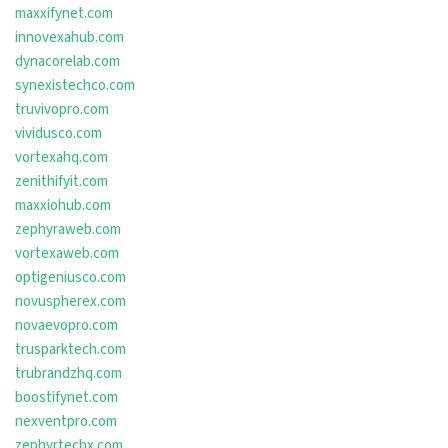
maxxifynet.com
innovexahub.com
dynacorelab.com
synexistechco.com
truvivopro.com
vividusco.com
vortexahq.com
zenithifyit.com
maxxiohub.com
zephyraweb.com
vortexaweb.com
optigeniusco.com
novuspherex.com
novaevopro.com
trusparktech.com
trubrandzhq.com
boostifynet.com
nexventpro.com
zephyrtechx.com