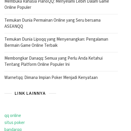
Membuka Rahasia PianoQQ: Menyelami Lebih Dalam Game
Online Populer
Temukan Dunia Permainan Online yang Seru bersama
ASEANQQ
Temukan Dunia Lipoqq yang Menyenangkan: Pengalaman
Bermain Game Online Terbaik
Membongkar Danaqq: Semua yang Perlu Anda Ketahui
Tentang Platform Online Populer Ini
Warnetqq: Dimana Impian Poker Menjadi Kenyataan
LINK LAINNYA
qq online
situs poker
bandarqq