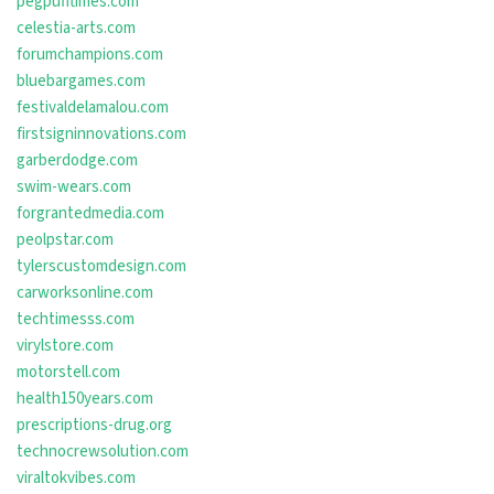
pegpufftimes.com
celestia-arts.com
forumchampions.com
bluebargames.com
festivaldelamalou.com
firstsigninnovations.com
garberdodge.com
swim-wears.com
forgrantedmedia.com
peolpstar.com
tylerscustomdesign.com
carworksonline.com
techtimesss.com
virylstore.com
motorstell.com
health150years.com
prescriptions-drug.org
technocrewsolution.com
viraltokvibes.com