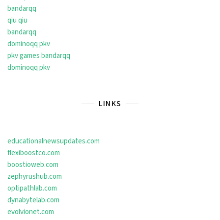
bandarqq
qiu qiu
bandarqq
dominoqq pkv
pkv games bandarqq
dominoqq pkv
LINKS
educationalnewsupdates.com
flexiboostco.com
boostioweb.com
zephyrushub.com
optipathlab.com
dynabytelab.com
evolvionet.com