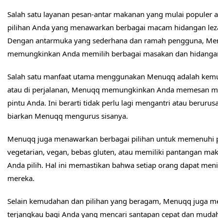
Salah satu layanan pesan-antar makanan yang mulai populer
pilihan Anda yang menawarkan berbagai macam hidangan lezat
Dengan antarmuka yang sederhana dan ramah pengguna, M
memungkinkan Anda memilih berbagai masakan dan hidangan
Salah satu manfaat utama menggunakan Menuqq adalah kemuda
atau di perjalanan, Menuqq memungkinkan Anda memesan maka
pintu Anda. Ini berarti tidak perlu lagi mengantri atau berur
biarkan Menuqq mengurus sisanya.
Menuqq juga menawarkan berbagai pilihan untuk memenuhi pr
vegetarian, vegan, bebas gluten, atau memiliki pantangan m
Anda pilih. Hal ini memastikan bahwa setiap orang dapat me
mereka.
Selain kemudahan dan pilihan yang beragam, Menuqq juga me
terjangkau bagi Anda yang mencari santapan cepat dan mudah