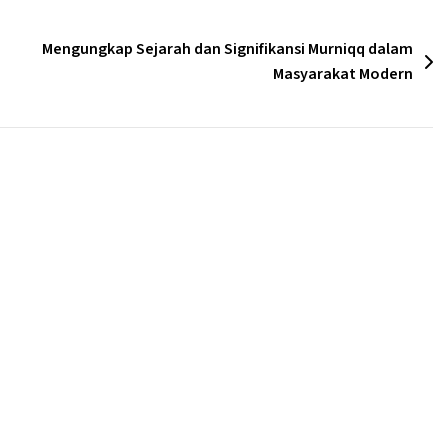
Mengungkap Sejarah dan Signifikansi Murniqq dalam
Masyarakat Modern