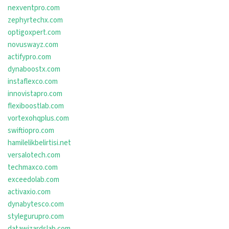
nexventpro.com
zephyrtechx.com
optigoxpert.com
novuswayz.com
actifypro.com
dynaboostx.com
instaflexco.com
innovistapro.com
flexiboostlab.com
vortexohqplus.com
swiftiopro.com
hamilelikbelirtisi.net
versalotech.com
techmaxco.com
exceedolab.com
activaxio.com
dynabytesco.com
stylegurupro.com
datawizardslab.com