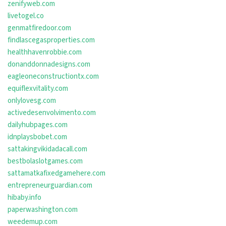
zenifyweb.com
livetogel.co
genmatfiredoor.com
findlascegasproperties.com
healthhavenrobbie.com
donanddonnadesigns.com
eagleoneconstructiontx.com
equiflexvitality.com
onlylovesg.com
activedesenvolvimento.com
dailyhubpages.com
idnplaysbobet.com
sattakingvikidadacall.com
bestbolaslotgames.com
sattamatkafixedgamehere.com
entrepreneurguardian.com
hibaby.info
paperwashington.com
weedemup.com