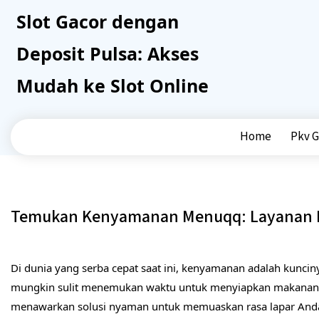
Skip
Slot Gacor dengan
to
content
Deposit Pulsa: Akses
Mudah ke Slot Online
Home
Pkv 
Temukan Kenyamanan Menuqq: Layanan P
Di dunia yang serba cepat saat ini, kenyamanan adalah kunci
mungkin sulit menemukan waktu untuk menyiapkan makanan r
menawarkan solusi nyaman untuk memuaskan rasa lapar Anda