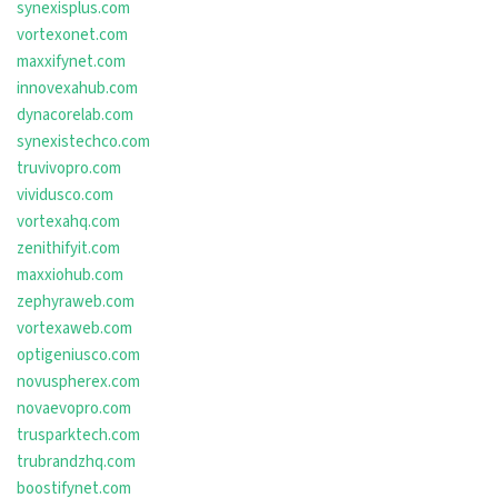
synexisplus.com
vortexonet.com
maxxifynet.com
innovexahub.com
dynacorelab.com
synexistechco.com
truvivopro.com
vividusco.com
vortexahq.com
zenithifyit.com
maxxiohub.com
zephyraweb.com
vortexaweb.com
optigeniusco.com
novuspherex.com
novaevopro.com
trusparktech.com
trubrandzhq.com
boostifynet.com