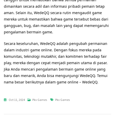
dimainkan secara adil dan informasi pribadi pemain tetap
aman. Selain itu, WedeQQ secara rutin mengaudit game
mereka untuk memastikan bahwa game tersebut bebas dari
gangguan, bug, dan masalah lain yang dapat memengaruhi
pengalaman bermain game.
Secara keseluruhan, WedeQQ adalah pengubah permainan
dalam industri game online. Dengan fokus mereka pada
komunitas, teknologi mutakhir, dan komitmen terhadap fair
play, mereka dengan cepat menjadi pemain utama di pasar.
Jika Anda mencari pengalaman bermain game online yang
baru dan menarik, Anda bisa mengunjungi WedeQQ. Temui
nama besar berikutnya dalam game online – WedeQQ.
Tags
Oct 11, 2024
Pkv Games
Pkv Games