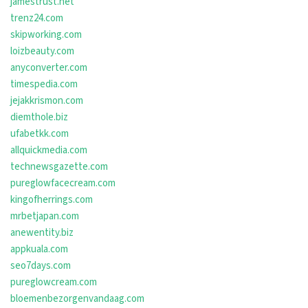
jamestrust.net
trenz24.com
skipworking.com
loizbeauty.com
anyconverter.com
timespedia.com
jejakkrismon.com
diemthole.biz
ufabetkk.com
allquickmedia.com
technewsgazette.com
pureglowfacecream.com
kingofherrings.com
mrbetjapan.com
anewentity.biz
appkuala.com
seo7days.com
pureglowcream.com
bloemenbezorgenvandaag.com