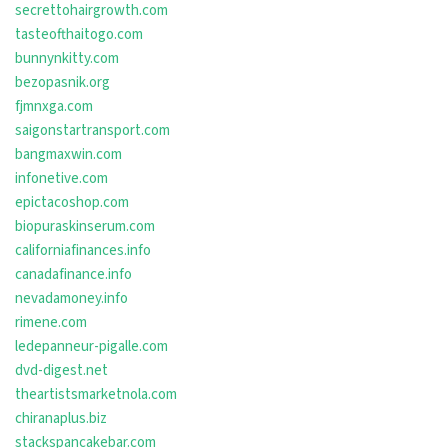
secrettohairgrowth.com
tasteofthaitogo.com
bunnynkitty.com
bezopasnik.org
fjmnxga.com
saigonstartransport.com
bangmaxwin.com
infonetive.com
epictacoshop.com
biopuraskinserum.com
californiafinances.info
canadafinance.info
nevadamoney.info
rimene.com
ledepanneur-pigalle.com
dvd-digest.net
theartistsmarketnola.com
chiranaplus.biz
stackspancakebar.com