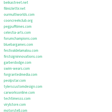
beikastreet.net
filmizlettir.net
ourmultiworlds.com
cooncreekclub.org
pegpufftimes.com
celestia-arts.com
forumchampions.com
bluebargames.com
festivaldelamalou.com
firstsigninnovations.com
garberdodge.com
swim-wears.com
forgrantedmedia.com
peolpstar.com
tylerscustomdesign.com
carworksonline.com
techtimesss.com
virylstore.com
motorstell.com