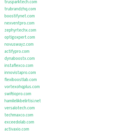
trusparktech.com
trubrandzhq.com
boostifynet.com
nexventpro.com
zephyrtechx.com
optigoxpert.com
novuswayz.com
actifypro.com
dynaboostx.com
instaflexco.com
innovistapro.com
flexiboostlab.com
vortexohqplus.com
swiftiopro.com
hamilelikbelirtisi.net
versalotech.com
techmaxco.com
exceedolab.com
activaxio.com