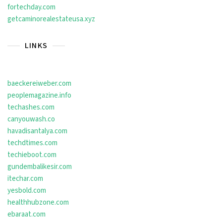
fortechday.com
getcaminorealestateusa.xyz
LINKS
baeckereiweber.com
peoplemagazine.info
techashes.com
canyouwash.co
havadisantalya.com
techdtimes.com
techieboot.com
gundembalikesir.com
itechar.com
yesbold.com
healthhubzone.com
ebaraat.com