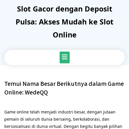
Skip
Slot Gacor dengan Deposit
to
content
Pulsa: Akses Mudah ke Slot
Online
Temui Nama Besar Berikutnya dalam Game
Online: WedeQQ
Game online telah menjadi industri besar, dengan jutaan
pemain di seluruh dunia bersaing, berkolaborasi, dan
bersosialisasi di dunia virtual. Dengan begitu banyak pilihan