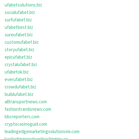
ufabetsolutions.biz
socialufabet.biz
surfufabet.biz
ufabetbest.biz
sureufabet.biz
customufabet.biz
storyufabet.biz
epicufabet.biz
crystalufabet.biz
ufabetok.biz
everufabet.biz
crowdufabet.biz
buildufabet.biz
alltransportnews.com
fashiontrandsnews.com
bbcreporters.com
cryptocasinoguid.com
leadingedgemarketingsolutionsmi.com