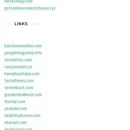
fortechday.com
getcaminorealestateusa.xyz
LINKS
baeckereiweber.com
peoplemagazine.info
techashes.com
canyouwash.co
havadisantalya.com
techdtimes.com
techieboot.com
gundembalikesir.com
itechar.com
yesbold.com
healthhubzone.com
ebaraat.com
techjuiced.com