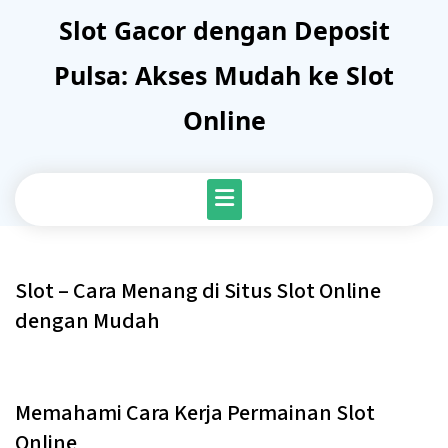
Skip
Slot Gacor dengan Deposit
to
content
Pulsa: Akses Mudah ke Slot
Online
Slot – Cara Menang di Situs Slot Online
dengan Mudah
Memahami Cara Kerja Permainan Slot
Online