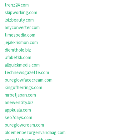
trenz24.com
skipworking.com
loizbeauty.com
anyconverter.com
timespedia.com
jejakkrismon.com
diemthole.biz
ufabetkk.com
allquickmedia.com
technewsgazette.com
pureglowfacecream.com
kingofherrings.com
mrbetjapan.com
anewentity.biz
appkuala.com
seo7days.com
pureglowcream.com
bloemenbezorgenvandaag.com