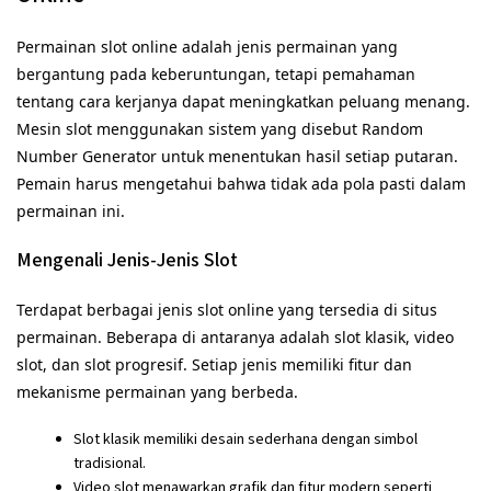
Permainan slot online adalah jenis permainan yang
bergantung pada keberuntungan, tetapi pemahaman
tentang cara kerjanya dapat meningkatkan peluang menang.
Mesin slot menggunakan sistem yang disebut Random
Number Generator untuk menentukan hasil setiap putaran.
Pemain harus mengetahui bahwa tidak ada pola pasti dalam
permainan ini.
Mengenali Jenis-Jenis Slot
Terdapat berbagai jenis slot online yang tersedia di situs
permainan. Beberapa di antaranya adalah slot klasik, video
slot, dan slot progresif. Setiap jenis memiliki fitur dan
mekanisme permainan yang berbeda.
Slot klasik memiliki desain sederhana dengan simbol
tradisional.
Video slot menawarkan grafik dan fitur modern seperti