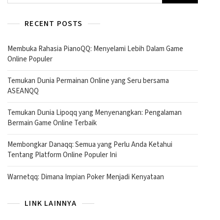
RECENT POSTS
Membuka Rahasia PianoQQ: Menyelami Lebih Dalam Game
Online Populer
Temukan Dunia Permainan Online yang Seru bersama
ASEANQQ
Temukan Dunia Lipoqq yang Menyenangkan: Pengalaman
Bermain Game Online Terbaik
Membongkar Danaqq: Semua yang Perlu Anda Ketahui
Tentang Platform Online Populer Ini
Warnetqq: Dimana Impian Poker Menjadi Kenyataan
LINK LAINNYA