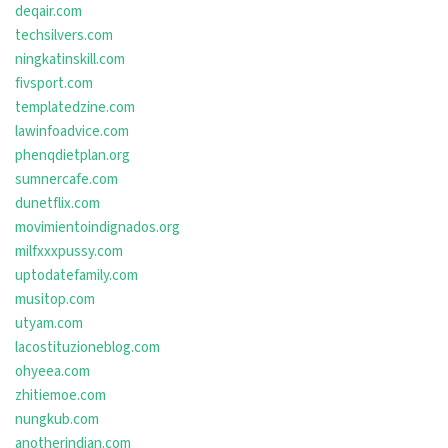
deqair.com
techsilvers.com
ningkatinskill.com
fivsport.com
templatedzine.com
lawinfoadvice.com
phenqdietplan.org
sumnercafe.com
dunetflix.com
movimientoindignados.org
milfxxxpussy.com
uptodatefamily.com
musitop.com
utyam.com
lacostituzioneblog.com
ohyeea.com
zhitiemoe.com
nungkub.com
anotherindian.com