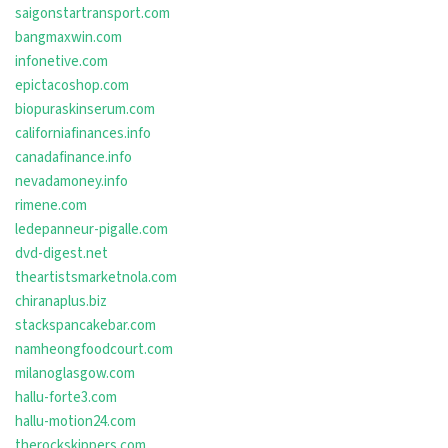
saigonstartransport.com
bangmaxwin.com
infonetive.com
epictacoshop.com
biopuraskinserum.com
californiafinances.info
canadafinance.info
nevadamoney.info
rimene.com
ledepanneur-pigalle.com
dvd-digest.net
theartistsmarketnola.com
chiranaplus.biz
stackspancakebar.com
namheongfoodcourt.com
milanoglasgow.com
hallu-forte3.com
hallu-motion24.com
therockskippers.com