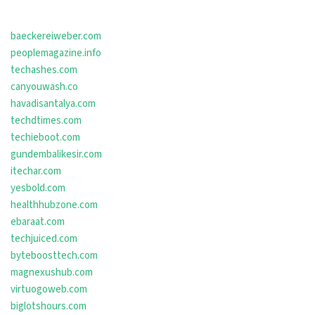
baeckereiweber.com
peoplemagazine.info
techashes.com
canyouwash.co
havadisantalya.com
techdtimes.com
techieboot.com
gundembalikesir.com
itechar.com
yesbold.com
healthhubzone.com
ebaraat.com
techjuiced.com
byteboosttech.com
magnexushub.com
virtuogoweb.com
biglotshours.com