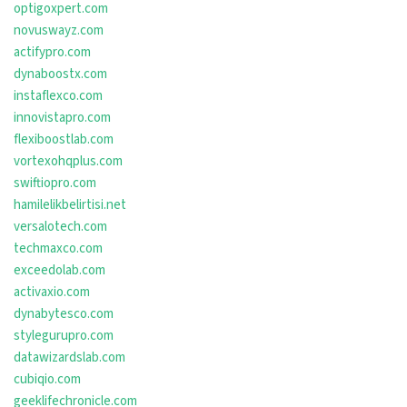
optigoxpert.com
novuswayz.com
actifypro.com
dynaboostx.com
instaflexco.com
innovistapro.com
flexiboostlab.com
vortexohqplus.com
swiftiopro.com
hamilelikbelirtisi.net
versalotech.com
techmaxco.com
exceedolab.com
activaxio.com
dynabytesco.com
stylegurupro.com
datawizardslab.com
cubiqio.com
geeklifechronicle.com