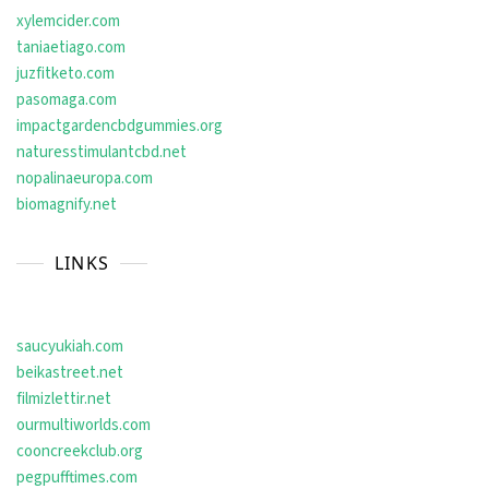
xylemcider.com
taniaetiago.com
juzfitketo.com
pasomaga.com
impactgardencbdgummies.org
naturesstimulantcbd.net
nopalinaeuropa.com
biomagnify.net
LINKS
saucyukiah.com
beikastreet.net
filmizlettir.net
ourmultiworlds.com
cooncreekclub.org
pegpufftimes.com