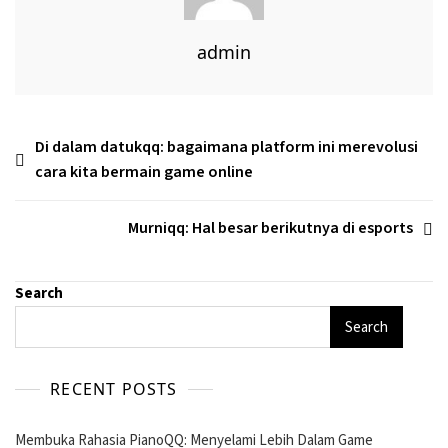
admin
Post
Di dalam datukqq: bagaimana platform ini merevolusi
cara kita bermain game online
navigation
Murniqq: Hal besar berikutnya di esports
Search
Search
RECENT POSTS
Membuka Rahasia PianoQQ: Menyelami Lebih Dalam Game