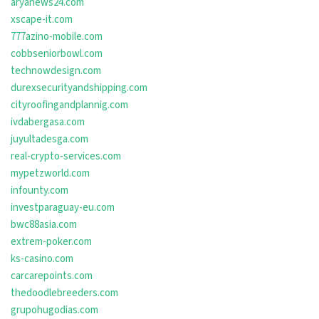
aryanews24.com
xscape-it.com
777azino-mobile.com
cobbseniorbowl.com
technowdesign.com
durexsecurityandshipping.com
cityroofingandplannig.com
ivdabergasa.com
juyultadesga.com
real-crypto-services.com
mypetzworld.com
infounty.com
investparaguay-eu.com
bwc88asia.com
extrem-poker.com
ks-casino.com
carcarepoints.com
thedoodlebreeders.com
grupohugodias.com