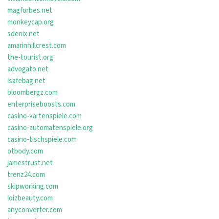
magforbes.net
monkeycap.org
sdenix.net
amarinhillcrest.com
the-tourist.org
advogato.net
isafebag.net
bloombergz.com
enterpriseboosts.com
casino-kartenspiele.com
casino-automatenspiele.org
casino-tischspiele.com
otbody.com
jamestrust.net
trenz24.com
skipworking.com
loizbeauty.com
anyconverter.com