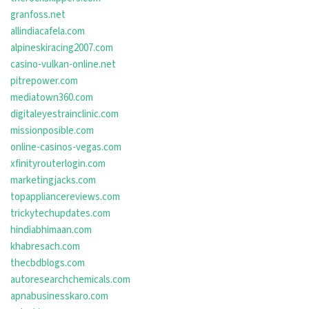
granfoss.net
allindiacafela.com
alpineskiracing2007.com
casino-vulkan-online.net
pitrepower.com
mediatown360.com
digitaleyestrainclinic.com
missionposible.com
online-casinos-vegas.com
xfinityrouterlogin.com
marketingjacks.com
topappliancereviews.com
trickytechupdates.com
hindiabhimaan.com
khabresach.com
thecbdblogs.com
autoresearchchemicals.com
apnabusinesskaro.com