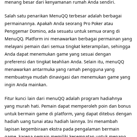
menang besar dari kenyamanan rumah Anda sendiri.
Salah satu penarikan MenuQQ terbesar adalah berbagai
permainannya. Apakah Anda seorang Pro Poker atau
Penggemar Domino, ada sesuatu untuk semua orang di
MenuQQ. Platform ini menawarkan berbagai permainan yang
melayani pemain dari semua tingkat keterampilan, sehingga
Anda dapat menemukan game yang sesuai dengan
preferensi dan tingkat keahlian Anda. Selain itu, menuQQ
menawarkan antarmuka yang ramah pengguna yang
membuatnya mudah dinavigasi dan menemukan game yang
ingin Anda mainkan.
Fitur kunci lain dari menuQQ adalah program hadiahnya
yang murah hati. Pemain dapat memperoleh poin dan bonus
untuk bermain game di platform, yang dapat ditebus dengan
hadiah uang tunai atau hadiah lainnya. Ini menambah
lapisan kegembiraan ekstra pada pengalaman bermain
game, karena pemain memiliki kesempatan untuk menang