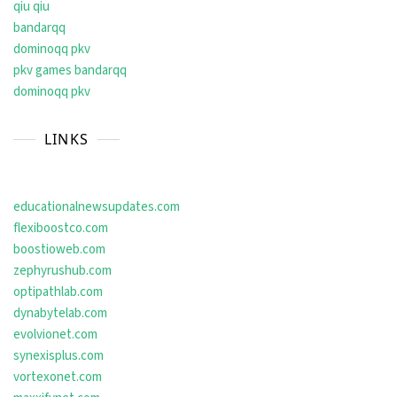
qiu qiu
bandarqq
dominoqq pkv
pkv games bandarqq
dominoqq pkv
LINKS
educationalnewsupdates.com
flexiboostco.com
boostioweb.com
zephyrushub.com
optipathlab.com
dynabytelab.com
evolvionet.com
synexisplus.com
vortexonet.com