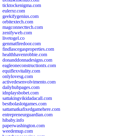
ticktockenigma.com
eulerxr.com
geekifygenius.com
orbitextech.com
magconnecttech.com
zenifyweb.com
livetogel.co
genmatfiredoor.com
findlascegasproperties.com
healthhavenrobbie.com
donanddonnadesigns.com
eagleoneconstructiontx.com
equiflexvitality.com
onlylovesg.com
activedesenvolvimento.com
dailyhubpages.com
idnplaysbobet.com
sattakingvikidadacall.com
bestbolaslotgames.com
sattamatkafixedgamehere.com
entrepreneurguardian.com
hibaby.info
paperwashington.com
weedemup.com