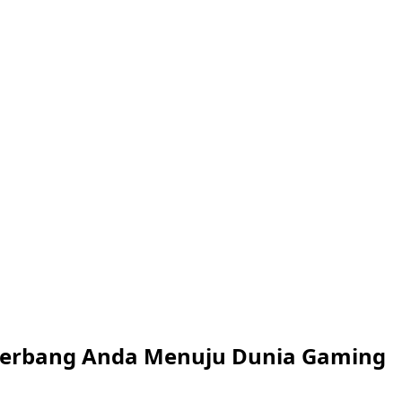
Gerbang Anda Menuju Dunia Gaming