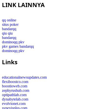
LINK LAINNYA
qq online
situs poker
bandarqq
qiu qiu
bandarqq
dominoqq pkv
pkv games bandarqq
dominoqq pkv
Links
educationalnewsupdates.com
flexiboostco.com
boostioweb.com
zephyrushub.com
optipathlab.com
dynabytelab.com
evolvionet.com
synexisplus.com