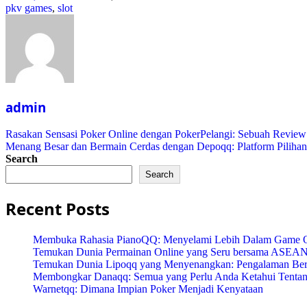
Tags
pkv games
,
slot
admin
Post
Rasakan Sensasi Poker Online dengan PokerPelangi: Sebuah Review
Menang Besar dan Bermain Cerdas dengan Depoqq: Platform Piliha
navigation
Search
Search
Recent Posts
Membuka Rahasia PianoQQ: Menyelami Lebih Dalam Game O
Temukan Dunia Permainan Online yang Seru bersama ASE
Temukan Dunia Lipoqq yang Menyenangkan: Pengalaman Ber
Membongkar Danaqq: Semua yang Perlu Anda Ketahui Tentang 
Warnetqq: Dimana Impian Poker Menjadi Kenyataan