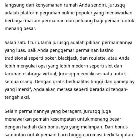
langsung dari kenyamanan rumah Anda sendiri. Jurusqq
adalah platform perjudian online populer yang menawarkan
berbagai macam permainan dan peluang bagi pemain untuk
menang besar.
Salah satu fitur utama Jurusqq adalah pilihan permainannya
yang luas. Baik Anda penggemar permainan kasino
tradisional seperti poker, blackjack, dan roulette, atau Anda
lebih menyukai opsi yang lebih modern seperti slot dan
taruhan olahraga virtual, Jurusqq memiliki sesuatu untuk
semua orang. Dengan grafis berkualitas tinggi dan gameplay
yang imersif, Anda akan merasa seperti berada di tengah-
tengah aksi.
Selain permainannya yang beragam, Jurusqq juga
menawarkan pemain kesempatan untuk menang besar
dengan hadiah dan bonusnya yang melimpah. Dari bonus
sambutan untuk pemain baru hingga promosi berkelanjutan