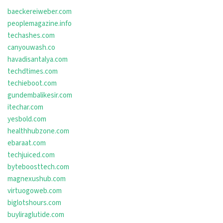
baeckereiweber.com
peoplemagazine.info
techashes.com
canyouwash.co
havadisantalya.com
techdtimes.com
techieboot.com
gundembalikesir.com
itechar.com
yesbold.com
healthhubzone.com
ebaraat.com
techjuiced.com
byteboosttech.com
magnexushub.com
virtuogoweb.com
biglotshours.com
buyliraglutide.com