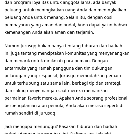
dan program loyalitas untuk anggota lama, ada banyak
peluang untuk meningkatkan uang Anda dan meningkatkan
peluang Anda untuk menang. Selain itu, dengan opsi
pembayaran yang aman dan andal, Anda dapat yakin bahwa
kemenangan Anda akan aman dan terjamin.
Namun Jurusqq bukan hanya tentang hiburan dan hadiah –
ini juga tentang menciptakan komunitas yang menyenangkan
dan menarik untuk dinikmati para pemain. Dengan
antarmuka yang ramah pengguna dan tim dukungan
pelanggan yang responsif, Jurusqq memudahkan pemain
untuk terhubung satu sama lain, berbagi tip dan strategi,
dan saling menyemangati saat mereka memainkan
permainan favorit mereka. Apakah Anda seorang profesional
berpengalaman atau pemula, Anda akan merasa seperti di
rumah sendiri di Jurusqq.
Jadi mengapa menunggu? Rasakan hiburan dan hadiah
terbaik dengan Jurusqq hari ini. Daftar akun, jelajahi