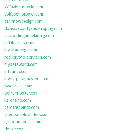
777azino-mobile.com
cobbseniorbowl.com
technowdesign.com
durexsecurityandshipping.com
cityroofingandplannig.com
ivdabergasa.com
juyultadesga.com
real-crypto-services.com
mypetzworld.com
infounty.com
investparaguay-eu.com
bwc88asia.com
extrem-poker.com
ks-casino.com
carcarepoints.com
thedoodlebreeders.com
grupohugodias.com
deqair.com