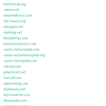
monkeycap.org
sdenix.net
amarinhillcrest.com
the-tourist.org
advogato.net
isafebag.net
bloombergz.com
enterpriseboosts.com
casino-kartenspiele.com
casino-automatenspiele.org
casino-tischspiele.com
otbody.com
jamestrust.net
trenz24.com
skipworking.com
loizbeauty.com
anyconverter.com
timespedia.com