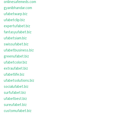
onlinesafemeds.com
gyanibhandar.com
ufabetwarp.biz
ufabetclip.biz
expertufabet.biz
fantasyufabet.biz
ufabetsiam.biz
swissufabet.biz
ufabetbusiness.biz
greenufabet.biz
ufabetcolor.biz
extraufabet.biz
ufabetlife.biz
ufabetsolutions.biz
socialufabet.biz
surfufabet.biz
ufabetbest.biz
sureufabet.biz
customufabet.biz