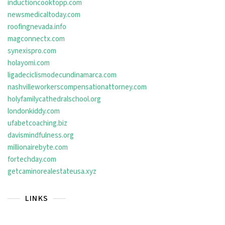
inductioncooktopp.com
newsmedicaltoday.com
roofingnevada.info
magconnectx.com
synexispro.com
holayomi.com
ligadeciclismodecundinamarca.com
nashvilleworkerscompensationattorney.com
holyfamilycathedralschool.org
londonkiddy.com
ufabetcoaching.biz
davismindfulness.org
millionairebyte.com
fortechday.com
getcaminorealestateusa.xyz
LINKS