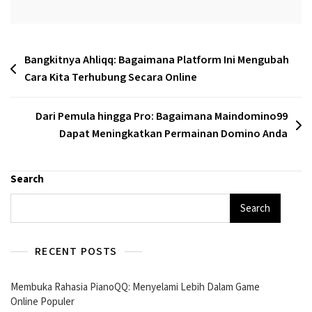
Post
Bangkitnya Ahliqq: Bagaimana Platform Ini Mengubah
Cara Kita Terhubung Secara Online
navigation
Dari Pemula hingga Pro: Bagaimana Maindomino99
Dapat Meningkatkan Permainan Domino Anda
Search
Search
RECENT POSTS
Membuka Rahasia PianoQQ: Menyelami Lebih Dalam Game
Online Populer