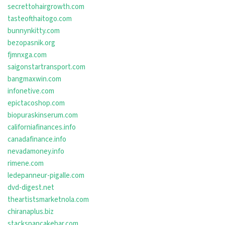
secrettohairgrowth.com
tasteofthaitogo.com
bunnynkitty.com
bezopasnik.org
fjmnxga.com
saigonstartransport.com
bangmaxwin.com
infonetive.com
epictacoshop.com
biopuraskinserum.com
californiafinances.info
canadafinance.info
nevadamoney.info
rimene.com
ledepanneur-pigalle.com
dvd-digest.net
theartistsmarketnola.com
chiranaplus.biz
stackspancakebar.com