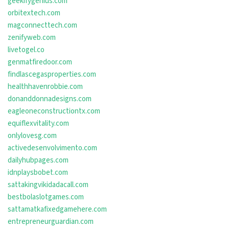
geekifygenius.com
orbitextech.com
magconnecttech.com
zenifyweb.com
livetogel.co
genmatfiredoor.com
findlascegasproperties.com
healthhavenrobbie.com
donanddonnadesigns.com
eagleoneconstructiontx.com
equiflexvitality.com
onlylovesg.com
activedesenvolvimento.com
dailyhubpages.com
idnplaysbobet.com
sattakingvikidadacall.com
bestbolaslotgames.com
sattamatkafixedgamehere.com
entrepreneurguardian.com