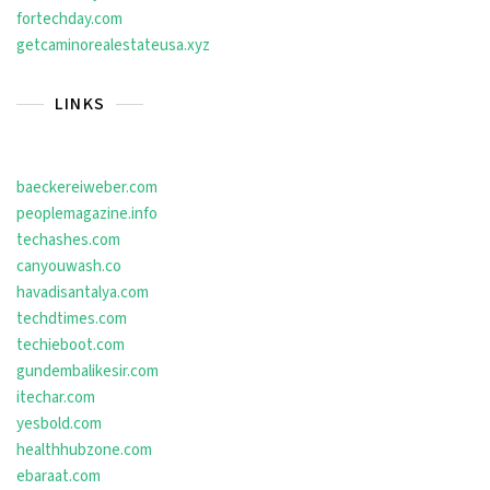
fortechday.com
getcaminorealestateusa.xyz
LINKS
baeckereiweber.com
peoplemagazine.info
techashes.com
canyouwash.co
havadisantalya.com
techdtimes.com
techieboot.com
gundembalikesir.com
itechar.com
yesbold.com
healthhubzone.com
ebaraat.com