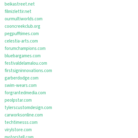
beikastreet.net
filmizlettir.net
ourmultiworlds.com
cooncreekclub.org
pegpufftimes.com
celestia-arts.com
forumchampions.com
bluebargames.com
festivaldelamalou.com
firstsigninnovations.com
garberdodge.com
swim-wears.com
forgrantedmedia.com
peolpstar.com
tylerscustomdesign.com
carworksonline.com
techtimesss.com
virylstore.com
motorstell.com