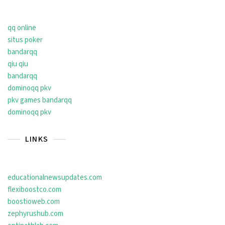
qq online
situs poker
bandarqq
qiu qiu
bandarqq
dominoqq pkv
pkv games bandarqq
dominoqq pkv
LINKS
educationalnewsupdates.com
flexiboostco.com
boostioweb.com
zephyrushub.com