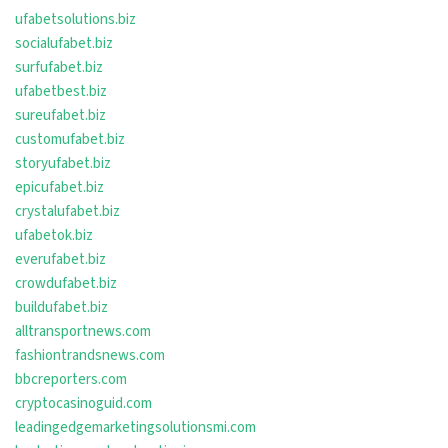
ufabetsolutions.biz
socialufabet.biz
surfufabet.biz
ufabetbest.biz
sureufabet.biz
customufabet.biz
storyufabet.biz
epicufabet.biz
crystalufabet.biz
ufabetok.biz
everufabet.biz
crowdufabet.biz
buildufabet.biz
alltransportnews.com
fashiontrandsnews.com
bbcreporters.com
cryptocasinoguid.com
leadingedgemarketingsolutionsmi.com