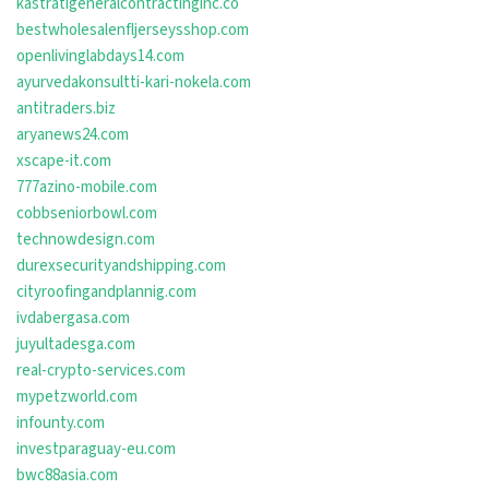
kastratigeneralcontractinginc.co
bestwholesalenfljerseysshop.com
openlivinglabdays14.com
ayurvedakonsultti-kari-nokela.com
antitraders.biz
aryanews24.com
xscape-it.com
777azino-mobile.com
cobbseniorbowl.com
technowdesign.com
durexsecurityandshipping.com
cityroofingandplannig.com
ivdabergasa.com
juyultadesga.com
real-crypto-services.com
mypetzworld.com
infounty.com
investparaguay-eu.com
bwc88asia.com