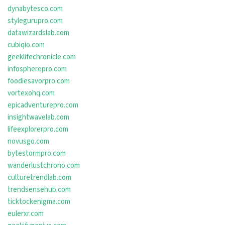
dynabytesco.com
stylegurupro.com
datawizardslab.com
cubiqio.com
geeklifechronicle.com
infospherepro.com
foodiesavorpro.com
vortexohq.com
epicadventurepro.com
insightwavelab.com
lifeexplorerpro.com
novusgo.com
bytestormpro.com
wanderlustchrono.com
culturetrendlab.com
trendsensehub.com
ticktockenigma.com
eulerxr.com