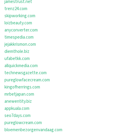
jamestrust.net
trenz24.com
skipworking.com
loizbeauty.com
anyconverter.com
timespedia.com
jejakkrismon.com
diemthole.biz
ufabetkk.com
allquickmedia.com
technewsgazette.com
pureglowfacecream.com
kingofherrings.com
mrbetjapan.com
anewentity.biz
appkuala.com
seo7days.com
pureglowcream.com
bloemenbezorgenvandaag.com