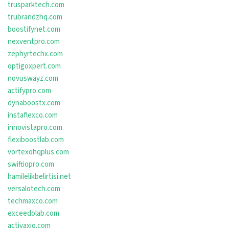
trusparktech.com
trubrandzhq.com
boostifynet.com
nexventpro.com
zephyrtechx.com
optigoxpert.com
novuswayz.com
actifypro.com
dynaboostx.com
instaflexco.com
innovistapro.com
flexiboostlab.com
vortexohqplus.com
swiftiopro.com
hamilelikbelirtisi.net
versalotech.com
techmaxco.com
exceedolab.com
activaxio.com