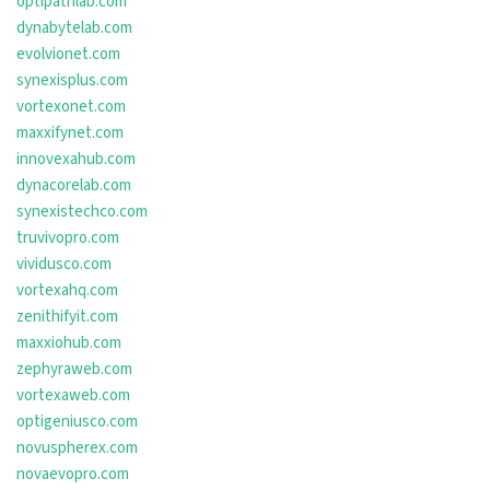
optipathlab.com
dynabytelab.com
evolvionet.com
synexisplus.com
vortexonet.com
maxxifynet.com
innovexahub.com
dynacorelab.com
synexistechco.com
truvivopro.com
vividusco.com
vortexahq.com
zenithifyit.com
maxxiohub.com
zephyraweb.com
vortexaweb.com
optigeniusco.com
novuspherex.com
novaevopro.com