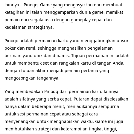
lainnya – Pinoqq. Game yang mengasyikkan dan membuat
ketagihan ini telah menggemparkan dunia game, memikat
pemain dari segala usia dengan gameplay cepat dan
kedalaman strategisnya.
Pinoqq adalah permainan kartu yang menggabungkan unsur
poker dan remi, sehingga menghasilkan pengalaman
bermain yang unik dan dinamis. Tujuan permainan ini adalah
untuk membentuk set dan rangkaian kartu di tangan Anda,
dengan tujuan akhir menjadi pemain pertama yang
mengosongkan tangannya.
Yang membedakan Pinoqq dari permainan kartu lainnya
adalah sifatnya yang serba cepat. Putaran dapat diselesaikan
hanya dalam beberapa menit, menjadikannya sempurna
untuk sesi permainan cepat atau sebagai cara
menyenangkan untuk menghabiskan waktu. Game ini juga
membutuhkan strategi dan keterampilan tingkat tinggi,