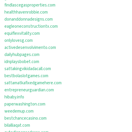
findlascegasproperties.com
healthhavenrobbie.com
donanddonnadesigns.com
eagleoneconstructiontx.com
equiflexvitality.com
onlylovesg.com
activedesenvolvimento.com
dailyhubpages.com
idnplaysbobet.com
sattakingvikidadacall.com
bestbolaslotgames.com
sattamatkafixedgamehere.com
entrepreneurguardian.com
hibaby.info
paperwashington.com
weedemup.com
bestchancecasino.com
bilalliaqat.com