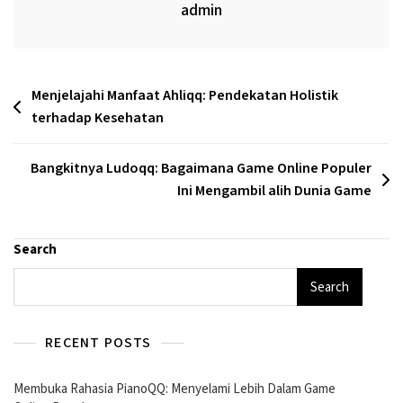
admin
Post
Menjelajahi Manfaat Ahliqq: Pendekatan Holistik
terhadap Kesehatan
navigation
Bangkitnya Ludoqq: Bagaimana Game Online Populer
Ini Mengambil alih Dunia Game
Search
Search
RECENT POSTS
Membuka Rahasia PianoQQ: Menyelami Lebih Dalam Game