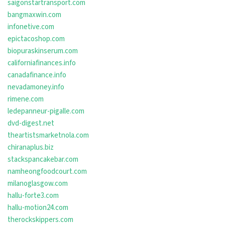
saigonstartransport.com
bangmaxwin.com
infonetive.com
epictacoshop.com
biopuraskinserum.com
californiafinances.info
canadafinance.info
nevadamoney.info
rimene.com
ledepanneur-pigalle.com
dvd-digest.net
theartistsmarketnola.com
chiranaplus.biz
stackspancakebar.com
namheongfoodcourt.com
milanoglasgow.com
hallu-forte3.com
hallu-motion24.com
therockskippers.com