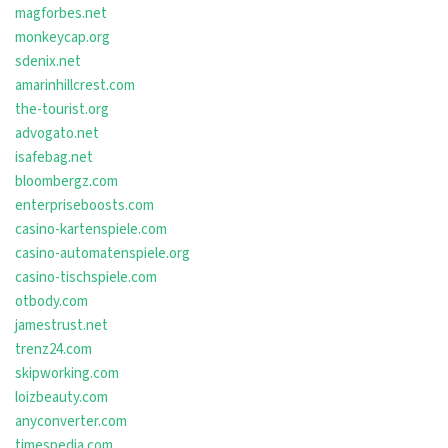
magforbes.net
monkeycap.org
sdenix.net
amarinhillcrest.com
the-tourist.org
advogato.net
isafebag.net
bloombergz.com
enterpriseboosts.com
casino-kartenspiele.com
casino-automatenspiele.org
casino-tischspiele.com
otbody.com
jamestrust.net
trenz24.com
skipworking.com
loizbeauty.com
anyconverter.com
timespedia.com