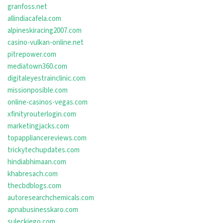
granfoss.net
allindiacafela.com
alpineskiracing2007.com
casino-vulkan-online.net
pitrepower.com
mediatown360.com
digitaleyestrainclinic.com
missionposible.com
online-casinos-vegas.com
xfinityrouterlogin.com
marketingjacks.com
topappliancereviews.com
trickytechupdates.com
hindiabhimaan.com
khabresach.com
thecbdblogs.com
autoresearchchemicals.com
apnabusinesskaro.com
suleckiego.com