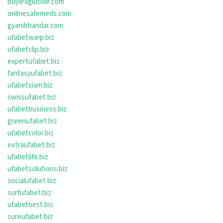
buyliraglutide.com
onlinesafemeds.com
gyanibhandar.com
ufabetwarp.biz
ufabetclip.biz
expertufabet.biz
fantasyufabet.biz
ufabetsiam.biz
swissufabet.biz
ufabetbusiness.biz
greenufabet.biz
ufabetcolor.biz
extraufabet.biz
ufabetlife.biz
ufabetsolutions.biz
socialufabet.biz
surfufabet.biz
ufabetbest.biz
sureufabet.biz