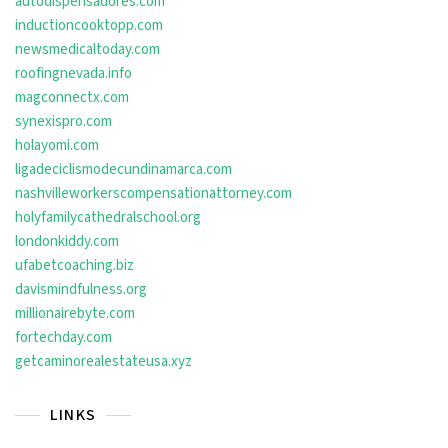
autodispensadores.com
inductioncooktopp.com
newsmedicaltoday.com
roofingnevada.info
magconnectx.com
synexispro.com
holayomi.com
ligadeciclismodecundinamarca.com
nashvilleworkerscompensationattorney.com
holyfamilycathedralschool.org
londonkiddy.com
ufabetcoaching.biz
davismindfulness.org
millionairebyte.com
fortechday.com
getcaminorealestateusa.xyz
LINKS