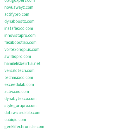
optigoxpert.com
novuswayz.com
actifypro.com
dynaboostx.com
instaflexco.com
innovistapro.com
flexiboostlab.com
vortexohqplus.com
swiftiopro.com
hamilelikbelirtisi.net
versalotech.com
techmaxco.com
exceedolab.com
activaxio.com
dynabytesco.com
stylegurupro.com
datawizardslab.com
cubiqio.com
geeklifechronicle.com