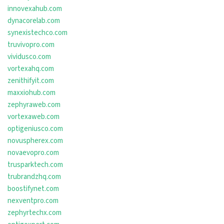
innovexahub.com
dynacorelab.com
synexistechco.com
truvivopro.com
vividusco.com
vortexahq.com
zenithifyit.com
maxxiohub.com
zephyraweb.com
vortexaweb.com
optigeniusco.com
novuspherex.com
novaevopro.com
trusparktech.com
trubrandzhq.com
boostifynet.com
nexventpro.com
zephyrtechx.com