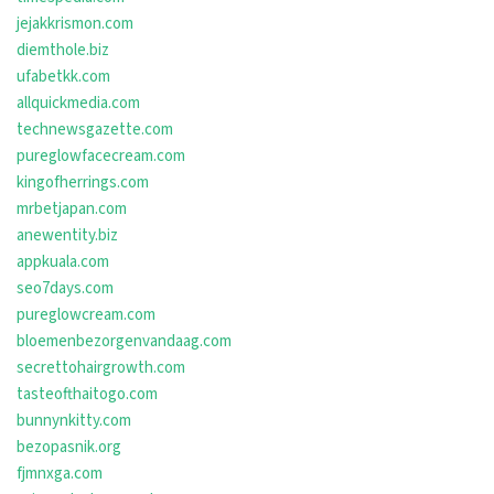
jejakkrismon.com
diemthole.biz
ufabetkk.com
allquickmedia.com
technewsgazette.com
pureglowfacecream.com
kingofherrings.com
mrbetjapan.com
anewentity.biz
appkuala.com
seo7days.com
pureglowcream.com
bloemenbezorgenvandaag.com
secrettohairgrowth.com
tasteofthaitogo.com
bunnynkitty.com
bezopasnik.org
fjmnxga.com