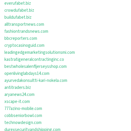
everufabet.biz
crowdufabet.biz
buildufabet.biz
alltransportnews.com
fashiontrandsnews.com
bbcreporters.com
cryptocasinoguid.com
leadingedgemarketingsolutionsmi.com
kastratigeneralcontractinginc.co
bestwholesalenfljerseysshop.com
openlivinglabdays14.com
ayurvedakonsultti-kari-nokela.com
antitraders.biz
aryanews24.com
xscape-it.com
777azino-mobile.com
cobbseniorbowl.com
technowdesign.com
durexsecurityandshipping.com