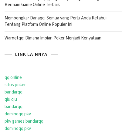
Bermain Game Online Terbaik
Membongkar Danaqq: Semua yang Perlu Anda Ketahui
Tentang Platform Online Populer Ini
Warnetqq: Dimana Impian Poker Menjadi Kenyataan
LINK LAINNYA
qq online
situs poker
bandarqq
qiu qiu
bandarqq
dominoqq pkv
pkv games bandarqq
dominoqq pkv