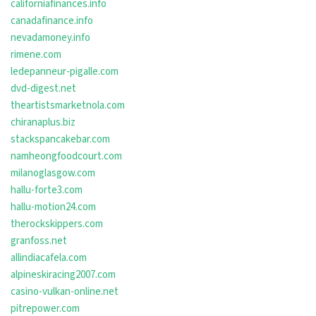
californiafinances.info
canadafinance.info
nevadamoney.info
rimene.com
ledepanneur-pigalle.com
dvd-digest.net
theartistsmarketnola.com
chiranaplus.biz
stackspancakebar.com
namheongfoodcourt.com
milanoglasgow.com
hallu-forte3.com
hallu-motion24.com
therockskippers.com
granfoss.net
allindiacafela.com
alpineskiracing2007.com
casino-vulkan-online.net
pitrepower.com