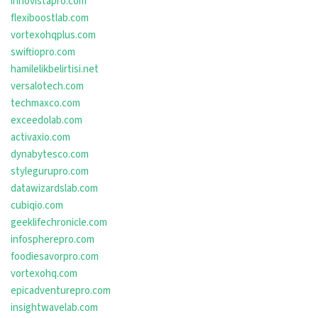
innovistapro.com
flexiboostlab.com
vortexohqplus.com
swiftiopro.com
hamilelikbelirtisi.net
versalotech.com
techmaxco.com
exceedolab.com
activaxio.com
dynabytesco.com
stylegurupro.com
datawizardslab.com
cubiqio.com
geeklifechronicle.com
infospherepro.com
foodiesavorpro.com
vortexohq.com
epicadventurepro.com
insightwavelab.com