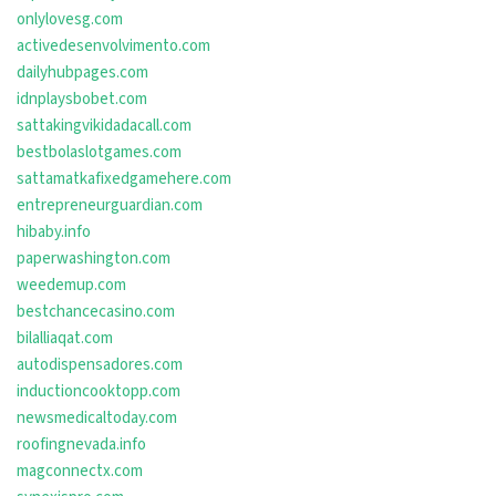
onlylovesg.com
activedesenvolvimento.com
dailyhubpages.com
idnplaysbobet.com
sattakingvikidadacall.com
bestbolaslotgames.com
sattamatkafixedgamehere.com
entrepreneurguardian.com
hibaby.info
paperwashington.com
weedemup.com
bestchancecasino.com
bilalliaqat.com
autodispensadores.com
inductioncooktopp.com
newsmedicaltoday.com
roofingnevada.info
magconnectx.com