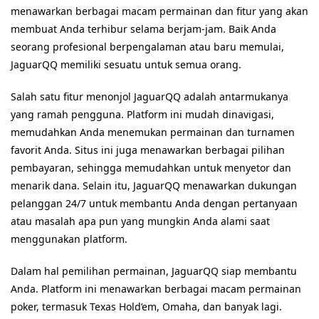
menawarkan berbagai macam permainan dan fitur yang akan
membuat Anda terhibur selama berjam-jam. Baik Anda
seorang profesional berpengalaman atau baru memulai,
JaguarQQ memiliki sesuatu untuk semua orang.
Salah satu fitur menonjol JaguarQQ adalah antarmukanya
yang ramah pengguna. Platform ini mudah dinavigasi,
memudahkan Anda menemukan permainan dan turnamen
favorit Anda. Situs ini juga menawarkan berbagai pilihan
pembayaran, sehingga memudahkan untuk menyetor dan
menarik dana. Selain itu, JaguarQQ menawarkan dukungan
pelanggan 24/7 untuk membantu Anda dengan pertanyaan
atau masalah apa pun yang mungkin Anda alami saat
menggunakan platform.
Dalam hal pemilihan permainan, JaguarQQ siap membantu
Anda. Platform ini menawarkan berbagai macam permainan
poker, termasuk Texas Hold’em, Omaha, dan banyak lagi.