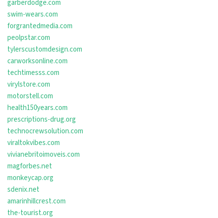
garberdodge.com
swim-wears.com
forgrantedmedia.com
peolpstar.com
tylerscustomdesign.com
carworksonline.com
techtimesss.com
virylstore.com
motorstell.com
health150years.com
prescriptions-drug.org
technocrewsolution.com
viraltokvibes.com
vivianebritoimoveis.com
magforbes.net
monkeycap.org
sdenix.net
amarinhillcrest.com
the-tourist.org