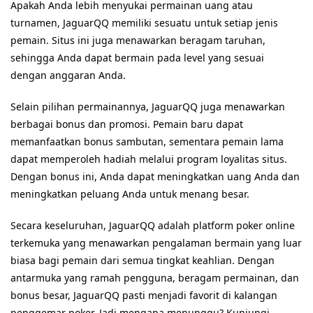
Apakah Anda lebih menyukai permainan uang atau
turnamen, JaguarQQ memiliki sesuatu untuk setiap jenis
pemain. Situs ini juga menawarkan beragam taruhan,
sehingga Anda dapat bermain pada level yang sesuai
dengan anggaran Anda.
Selain pilihan permainannya, JaguarQQ juga menawarkan
berbagai bonus dan promosi. Pemain baru dapat
memanfaatkan bonus sambutan, sementara pemain lama
dapat memperoleh hadiah melalui program loyalitas situs.
Dengan bonus ini, Anda dapat meningkatkan uang Anda dan
meningkatkan peluang Anda untuk menang besar.
Secara keseluruhan, JaguarQQ adalah platform poker online
terkemuka yang menawarkan pengalaman bermain yang luar
biasa bagi pemain dari semua tingkat keahlian. Dengan
antarmuka yang ramah pengguna, beragam permainan, dan
bonus besar, JaguarQQ pasti menjadi favorit di kalangan
penggemar poker. Jadi mengapa menunggu? Kunjungi