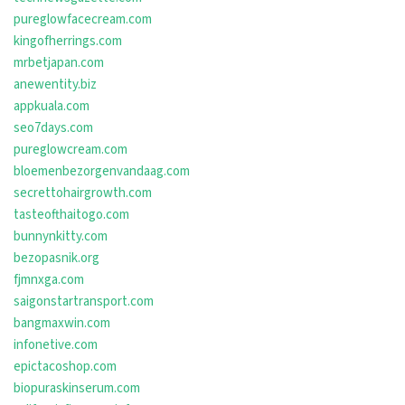
pureglowfacecream.com
kingofherrings.com
mrbetjapan.com
anewentity.biz
appkuala.com
seo7days.com
pureglowcream.com
bloemenbezorgenvandaag.com
secrettohairgrowth.com
tasteofthaitogo.com
bunnynkitty.com
bezopasnik.org
fjmnxga.com
saigonstartransport.com
bangmaxwin.com
infonetive.com
epictacoshop.com
biopuraskinserum.com