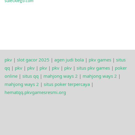
suleckiego.com
pkv
|
slot gacor 2025
|
agen judi bola
|
pkv games
|
situs
qq
|
pkv
|
pkv
|
pkv
|
pkv
|
pkv
|
situs pkv games
|
poker
online
|
situs qq
|
mahjong ways 2
|
mahjong ways 2
|
mahjong ways 2
|
situs poker terpercaya
|
hematqq.pkvgamesresmi.org