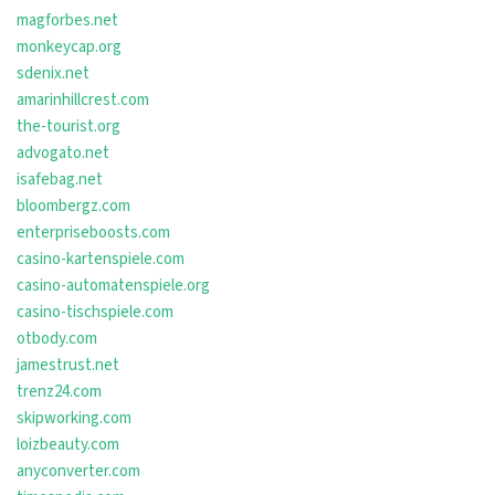
magforbes.net
monkeycap.org
sdenix.net
amarinhillcrest.com
the-tourist.org
advogato.net
isafebag.net
bloombergz.com
enterpriseboosts.com
casino-kartenspiele.com
casino-automatenspiele.org
casino-tischspiele.com
otbody.com
jamestrust.net
trenz24.com
skipworking.com
loizbeauty.com
anyconverter.com