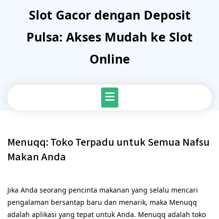
Skip
Slot Gacor dengan Deposit
to
content
Pulsa: Akses Mudah ke Slot
Online
Menuqq: Toko Terpadu untuk Semua Nafsu
Makan Anda
Jika Anda seorang pencinta makanan yang selalu mencari
pengalaman bersantap baru dan menarik, maka Menuqq
adalah aplikasi yang tepat untuk Anda. Menuqq adalah toko