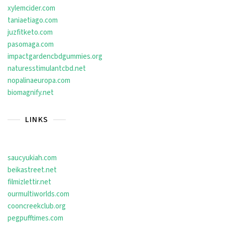
xylemcider.com
taniaetiago.com
juzfitketo.com
pasomaga.com
impactgardencbdgummies.org
naturesstimulantcbd.net
nopalinaeuropa.com
biomagnify.net
LINKS
saucyukiah.com
beikastreet.net
filmizlettir.net
ourmultiworlds.com
cooncreekclub.org
pegpufftimes.com