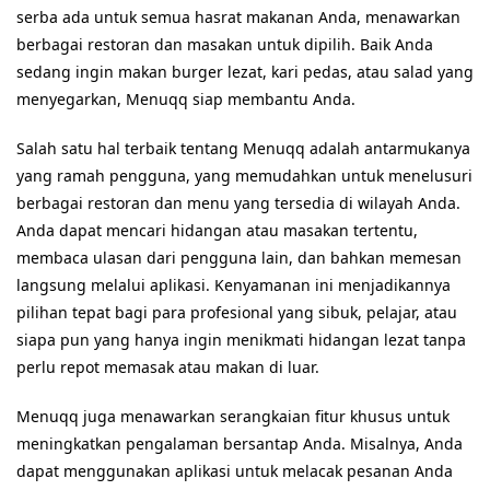
serba ada untuk semua hasrat makanan Anda, menawarkan
berbagai restoran dan masakan untuk dipilih. Baik Anda
sedang ingin makan burger lezat, kari pedas, atau salad yang
menyegarkan, Menuqq siap membantu Anda.
Salah satu hal terbaik tentang Menuqq adalah antarmukanya
yang ramah pengguna, yang memudahkan untuk menelusuri
berbagai restoran dan menu yang tersedia di wilayah Anda.
Anda dapat mencari hidangan atau masakan tertentu,
membaca ulasan dari pengguna lain, dan bahkan memesan
langsung melalui aplikasi. Kenyamanan ini menjadikannya
pilihan tepat bagi para profesional yang sibuk, pelajar, atau
siapa pun yang hanya ingin menikmati hidangan lezat tanpa
perlu repot memasak atau makan di luar.
Menuqq juga menawarkan serangkaian fitur khusus untuk
meningkatkan pengalaman bersantap Anda. Misalnya, Anda
dapat menggunakan aplikasi untuk melacak pesanan Anda