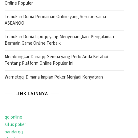
Online Populer
Temukan Dunia Permainan Online yang Seru bersama
ASEANQQ
Temukan Dunia Lipoqq yang Menyenangkan: Pengalaman
Bermain Game Online Terbaik
Membongkar Danaqq: Semua yang Perlu Anda Ketahui
Tentang Platform Online Populer Ini
Warnetqq: Dimana Impian Poker Menjadi Kenyataan
LINK LAINNYA
qq online
situs poker
bandarqq