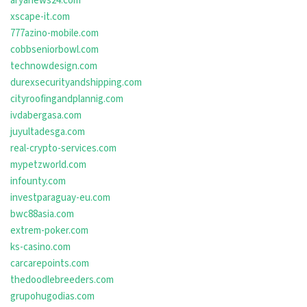
aryanews24.com
xscape-it.com
777azino-mobile.com
cobbseniorbowl.com
technowdesign.com
durexsecurityandshipping.com
cityroofingandplannig.com
ivdabergasa.com
juyultadesga.com
real-crypto-services.com
mypetzworld.com
infounty.com
investparaguay-eu.com
bwc88asia.com
extrem-poker.com
ks-casino.com
carcarepoints.com
thedoodlebreeders.com
grupohugodias.com