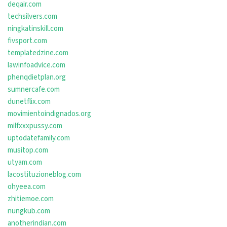
deqair.com
techsilvers.com
ningkatinskill.com
fivsport.com
templatedzine.com
lawinfoadvice.com
phenqdietplan.org
sumnercafe.com
dunetflix.com
movimientoindignados.org
milfxxxpussy.com
uptodatefamily.com
musitop.com
utyam.com
lacostituzioneblog.com
ohyeea.com
zhitiemoe.com
nungkub.com
anotherindian.com