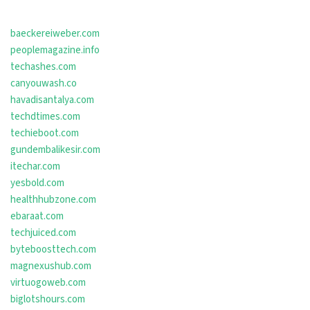
baeckereiweber.com
peoplemagazine.info
techashes.com
canyouwash.co
havadisantalya.com
techdtimes.com
techieboot.com
gundembalikesir.com
itechar.com
yesbold.com
healthhubzone.com
ebaraat.com
techjuiced.com
byteboosttech.com
magnexushub.com
virtuogoweb.com
biglotshours.com