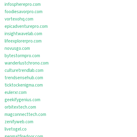
infospherepro.com
foodiesavorpro.com
vortexohq.com
epicadventurepro.com
insightwavelab.com
lifeexplorerpro.com
novusgo.com
bytestormpro.com
wanderlustchrono.com
culturetrendlab.com
trendsensehub.com
ticktockenigma.com
eulerxr.com
geekifygenius.com
orbitextech.com
magconnecttech.com
zenifyweb.com
livetogel.co
genmatfiredoor.com