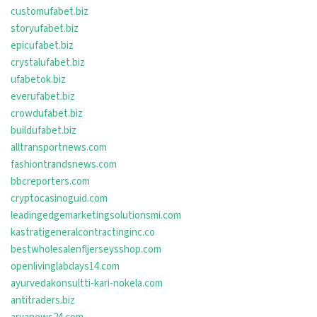
customufabet.biz
storyufabet.biz
epicufabet.biz
crystalufabet.biz
ufabetok.biz
everufabet.biz
crowdufabet.biz
buildufabet.biz
alltransportnews.com
fashiontrandsnews.com
bbcreporters.com
cryptocasinoguid.com
leadingedgemarketingsolutionsmi.com
kastratigeneralcontractinginc.co
bestwholesalenfljerseysshop.com
openlivinglabdays14.com
ayurvedakonsultti-kari-nokela.com
antitraders.biz