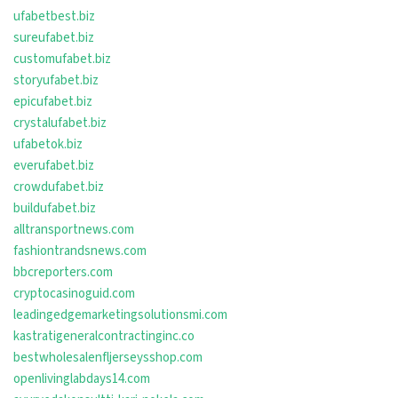
ufabetbest.biz
sureufabet.biz
customufabet.biz
storyufabet.biz
epicufabet.biz
crystalufabet.biz
ufabetok.biz
everufabet.biz
crowdufabet.biz
buildufabet.biz
alltransportnews.com
fashiontrandsnews.com
bbcreporters.com
cryptocasinoguid.com
leadingedgemarketingsolutionsmi.com
kastratigeneralcontractinginc.co
bestwholesalenfljerseysshop.com
openlivinglabdays14.com