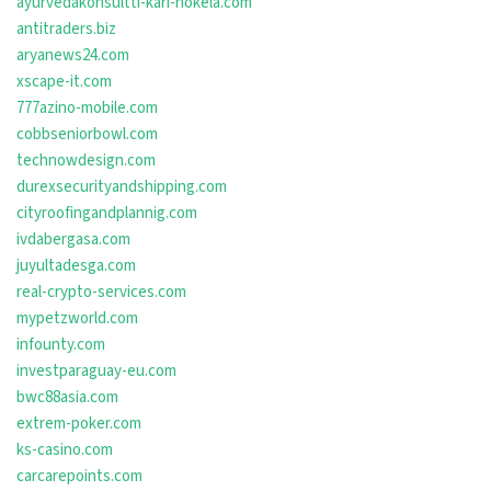
ayurvedakonsultti-kari-nokela.com
antitraders.biz
aryanews24.com
xscape-it.com
777azino-mobile.com
cobbseniorbowl.com
technowdesign.com
durexsecurityandshipping.com
cityroofingandplannig.com
ivdabergasa.com
juyultadesga.com
real-crypto-services.com
mypetzworld.com
infounty.com
investparaguay-eu.com
bwc88asia.com
extrem-poker.com
ks-casino.com
carcarepoints.com