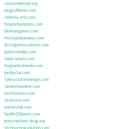
cooncreekclub.org
pegpufftimes.com
celestia-arts.com
forumchampions.com
bluebargames.com
festivaldelamalou.com
firstsigninnovations.com
garberdodge.com
swim-wears.com
forgrantedmedia.com
peolpstar.com
tylerscustomdesign.com
carworksonline.com
techtimesss.com
virylstore.com
motorstell.com
health150years.com
prescriptions-drug.org
technocrewsolution.com