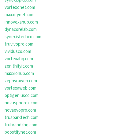
synexisplus.com
vortexonet.com
maxxifynet.com
innovexahub.com
dynacorelab.com
synexistechco.com
truvivopro.com
vividusco.com
vortexahq.com
zenithifyit.com
maxxiohub.com
zephyraweb.com
vortexaweb.com
optigeniusco.com
novuspherex.com
novaevopro.com
trusparktech.com
trubrandzhq.com
boostifynet.com