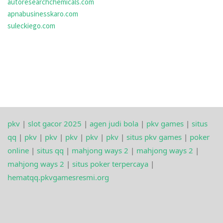
autoresearchchemicals.com
apnabusinesskaro.com
suleckiego.com
pkv
|
slot gacor 2025
|
agen judi bola
|
pkv games
|
situs
qq
|
pkv
|
pkv
|
pkv
|
pkv
|
pkv
|
situs pkv games
|
poker
online
|
situs qq
|
mahjong ways 2
|
mahjong ways 2
|
mahjong ways 2
|
situs poker terpercaya
|
hematqq.pkvgamesresmi.org