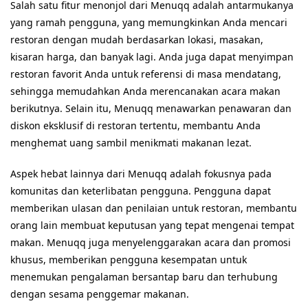
Salah satu fitur menonjol dari Menuqq adalah antarmukanya
yang ramah pengguna, yang memungkinkan Anda mencari
restoran dengan mudah berdasarkan lokasi, masakan,
kisaran harga, dan banyak lagi. Anda juga dapat menyimpan
restoran favorit Anda untuk referensi di masa mendatang,
sehingga memudahkan Anda merencanakan acara makan
berikutnya. Selain itu, Menuqq menawarkan penawaran dan
diskon eksklusif di restoran tertentu, membantu Anda
menghemat uang sambil menikmati makanan lezat.
Aspek hebat lainnya dari Menuqq adalah fokusnya pada
komunitas dan keterlibatan pengguna. Pengguna dapat
memberikan ulasan dan penilaian untuk restoran, membantu
orang lain membuat keputusan yang tepat mengenai tempat
makan. Menuqq juga menyelenggarakan acara dan promosi
khusus, memberikan pengguna kesempatan untuk
menemukan pengalaman bersantap baru dan terhubung
dengan sesama penggemar makanan.