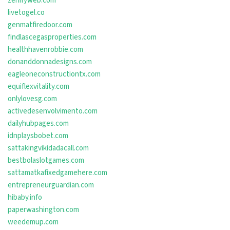
zenifyweb.com
livetogel.co
genmatfiredoor.com
findlascegasproperties.com
healthhavenrobbie.com
donanddonnadesigns.com
eagleoneconstructiontx.com
equiflexvitality.com
onlylovesg.com
activedesenvolvimento.com
dailyhubpages.com
idnplaysbobet.com
sattakingvikidadacall.com
bestbolaslotgames.com
sattamatkafixedgamehere.com
entrepreneurguardian.com
hibaby.info
paperwashington.com
weedemup.com