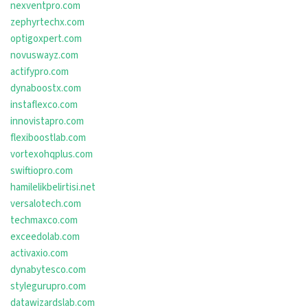
nexventpro.com
zephyrtechx.com
optigoxpert.com
novuswayz.com
actifypro.com
dynaboostx.com
instaflexco.com
innovistapro.com
flexiboostlab.com
vortexohqplus.com
swiftiopro.com
hamilelikbelirtisi.net
versalotech.com
techmaxco.com
exceedolab.com
activaxio.com
dynabytesco.com
stylegurupro.com
datawizardslab.com