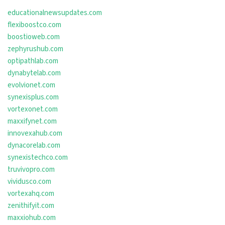
educationalnewsupdates.com
flexiboostco.com
boostioweb.com
zephyrushub.com
optipathlab.com
dynabytelab.com
evolvionet.com
synexisplus.com
vortexonet.com
maxxifynet.com
innovexahub.com
dynacorelab.com
synexistechco.com
truvivopro.com
vividusco.com
vortexahq.com
zenithifyit.com
maxxiohub.com