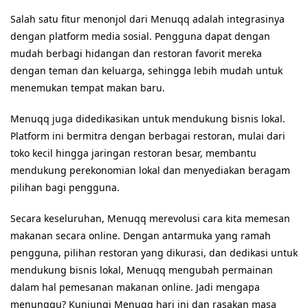
Salah satu fitur menonjol dari Menuqq adalah integrasinya
dengan platform media sosial. Pengguna dapat dengan
mudah berbagi hidangan dan restoran favorit mereka
dengan teman dan keluarga, sehingga lebih mudah untuk
menemukan tempat makan baru.
Menuqq juga didedikasikan untuk mendukung bisnis lokal.
Platform ini bermitra dengan berbagai restoran, mulai dari
toko kecil hingga jaringan restoran besar, membantu
mendukung perekonomian lokal dan menyediakan beragam
pilihan bagi pengguna.
Secara keseluruhan, Menuqq merevolusi cara kita memesan
makanan secara online. Dengan antarmuka yang ramah
pengguna, pilihan restoran yang dikurasi, dan dedikasi untuk
mendukung bisnis lokal, Menuqq mengubah permainan
dalam hal pemesanan makanan online. Jadi mengapa
menunggu? Kunjungi Menuqq hari ini dan rasakan masa