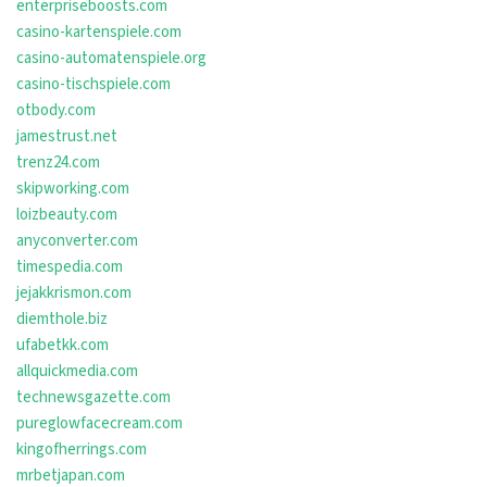
enterpriseboosts.com
casino-kartenspiele.com
casino-automatenspiele.org
casino-tischspiele.com
otbody.com
jamestrust.net
trenz24.com
skipworking.com
loizbeauty.com
anyconverter.com
timespedia.com
jejakkrismon.com
diemthole.biz
ufabetkk.com
allquickmedia.com
technewsgazette.com
pureglowfacecream.com
kingofherrings.com
mrbetjapan.com