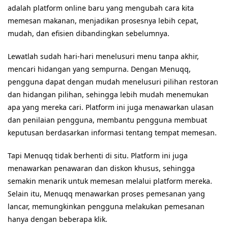
adalah platform online baru yang mengubah cara kita
memesan makanan, menjadikan prosesnya lebih cepat,
mudah, dan efisien dibandingkan sebelumnya.
Lewatlah sudah hari-hari menelusuri menu tanpa akhir,
mencari hidangan yang sempurna. Dengan Menuqq,
pengguna dapat dengan mudah menelusuri pilihan restoran
dan hidangan pilihan, sehingga lebih mudah menemukan
apa yang mereka cari. Platform ini juga menawarkan ulasan
dan penilaian pengguna, membantu pengguna membuat
keputusan berdasarkan informasi tentang tempat memesan.
Tapi Menuqq tidak berhenti di situ. Platform ini juga
menawarkan penawaran dan diskon khusus, sehingga
semakin menarik untuk memesan melalui platform mereka.
Selain itu, Menuqq menawarkan proses pemesanan yang
lancar, memungkinkan pengguna melakukan pemesanan
hanya dengan beberapa klik.