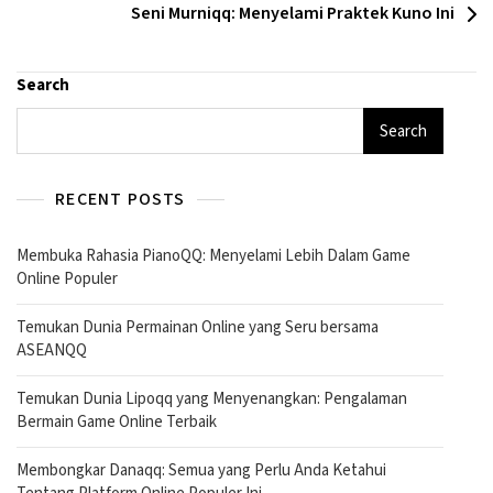
Seni Murniqq: Menyelami Praktek Kuno Ini
Search
Search
RECENT POSTS
Membuka Rahasia PianoQQ: Menyelami Lebih Dalam Game
Online Populer
Temukan Dunia Permainan Online yang Seru bersama
ASEANQQ
Temukan Dunia Lipoqq yang Menyenangkan: Pengalaman
Bermain Game Online Terbaik
Membongkar Danaqq: Semua yang Perlu Anda Ketahui