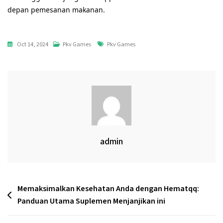
depan pemesanan makanan.
Tags
Oct 14, 2024
Pkv Games
Pkv Games
admin
Post
Memaksimalkan Kesehatan Anda dengan Hematqq:
Panduan Utama Suplemen Menjanjikan ini
navigation