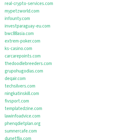
real-crypto-services.com
mypetzworld.com
infounty.com
investparaguay-eu.com
bwc88asia.com
extrem-poker.com
ks-casino.com
carcarepoints.com
thedoodlebreeders.com
grupohugodias.com
deqair.com
techsilvers.com
ningkatinskill.com
fivsport.com
templatedzine.com
lawinfoadvice.com
phenqdietplan.org
sumnercafe.com
dunetflix.com