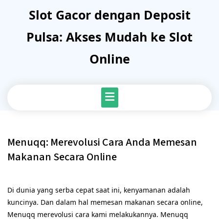
Skip
Slot Gacor dengan Deposit
to
content
Pulsa: Akses Mudah ke Slot
Online
Menuqq: Merevolusi Cara Anda Memesan
Makanan Secara Online
Di dunia yang serba cepat saat ini, kenyamanan adalah
kuncinya. Dan dalam hal memesan makanan secara online,
Menuqq merevolusi cara kami melakukannya. Menuqq