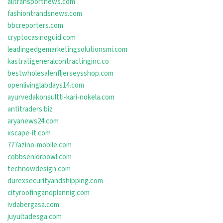
alltransportnews.com
fashiontrandsnews.com
bbcreporters.com
cryptocasinoguid.com
leadingedgemarketingsolutionsmi.com
kastratigeneralcontractinginc.co
bestwholesalenfljerseysshop.com
openlivinglabdays14.com
ayurvedakonsultti-kari-nokela.com
antitraders.biz
aryanews24.com
xscape-it.com
777azino-mobile.com
cobbseniorbowl.com
technowdesign.com
durexsecurityandshipping.com
cityroofingandplannig.com
ivdabergasa.com
juyultadesga.com