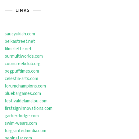
LINKS
saucyukiah.com
beikastreet.net
filmizlettir.net
ourmultiworlds.com
cooncreekclub.org
pegpufftimes.com
celestia-arts.com
forumchampions.com
bluebargames.com
festivaldelamalou.com
firstsigninnovations.com
garberdodge.com
swim-wears.com
forgrantedmedia.com
peolpstar.com