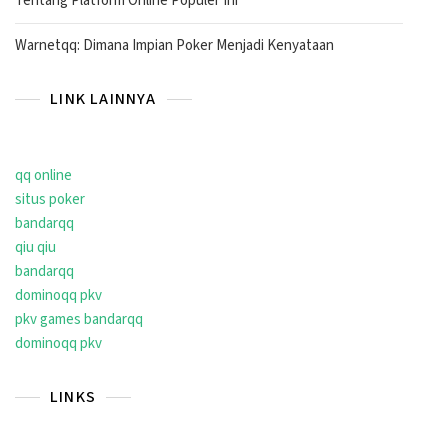
Tentang Platform Online Populer Ini
Warnetqq: Dimana Impian Poker Menjadi Kenyataan
LINK LAINNYA
qq online
situs poker
bandarqq
qiu qiu
bandarqq
dominoqq pkv
pkv games bandarqq
dominoqq pkv
LINKS