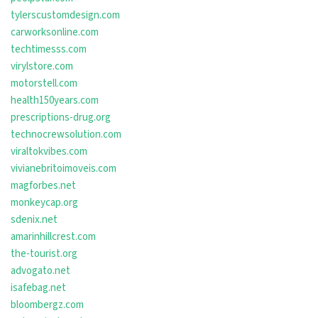
tylerscustomdesign.com
carworksonline.com
techtimesss.com
virylstore.com
motorstell.com
health150years.com
prescriptions-drug.org
technocrewsolution.com
viraltokvibes.com
vivianebritoimoveis.com
magforbes.net
monkeycap.org
sdenix.net
amarinhillcrest.com
the-tourist.org
advogato.net
isafebag.net
bloombergz.com