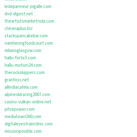
ledepanneur-pigalle.com
dvd-digest.net
theartistsmarketnola.com
chiranaplus.biz
stackspancakebar.com
namheongfoodcourt.com
milanoglasgow.com
hallu-forte3.com
hallu-motion24.com
therockskippers.com
granfoss.net
allindiacafela.com
alpineskiracing2007.com
casino-vulkan-online.net
pitrepower.com
mediatown360.com
digitaleyestrainclinic.com
missionposible.com