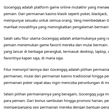
Gocengqq adalah platform game online mutakhir yang menaw
pemain. Dari permainan kasino klasik seperti poker, blackjack
mempunyai sesuatu untuk semua orang. Yang membedakan Goce
manfaat inovatifnya yang meningkatkan pengalaman bermain 
Salah satu fitur utama Gocengqq adalah antarmukanya yang 
pemain menemukan game favorit mereka dan mulai bermain.
yang lancar di berbagai perangkat, termasuk desktop, laptop
favoritnya kapan saja, di mana saja.
Fitur menonjol lainnya dari Gocengqq adalah pilihan permai
permainan, mulai dari permainan kasino tradisional hingga p
permainan poker cepat atau ingin mencoba peruntungan di me
Selain pilihan permainannya yang beragam, Gocengqq juga 
para pemain. Dari bonus sambutan hingga promosi harian, 
memperpanjang sesi permainan mereka dengan bantuan penaw