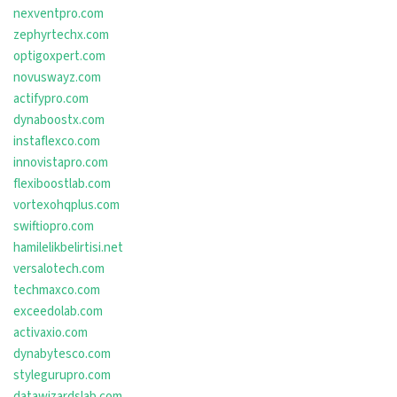
nexventpro.com
zephyrtechx.com
optigoxpert.com
novuswayz.com
actifypro.com
dynaboostx.com
instaflexco.com
innovistapro.com
flexiboostlab.com
vortexohqplus.com
swiftiopro.com
hamilelikbelirtisi.net
versalotech.com
techmaxco.com
exceedolab.com
activaxio.com
dynabytesco.com
stylegurupro.com
datawizardslab.com