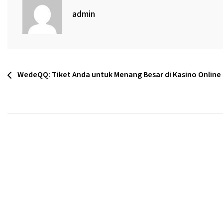
admin
Post
WedeQQ: Tiket Anda untuk Menang Besar di Kasino Online
navigation