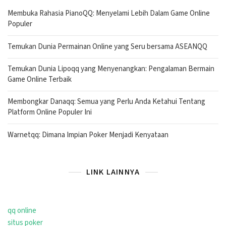
Membuka Rahasia PianoQQ: Menyelami Lebih Dalam Game Online
Populer
Temukan Dunia Permainan Online yang Seru bersama ASEANQQ
Temukan Dunia Lipoqq yang Menyenangkan: Pengalaman Bermain
Game Online Terbaik
Membongkar Danaqq: Semua yang Perlu Anda Ketahui Tentang
Platform Online Populer Ini
Warnetqq: Dimana Impian Poker Menjadi Kenyataan
LINK LAINNYA
qq online
situs poker