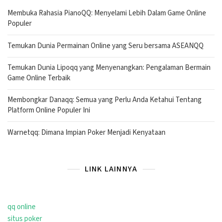
Membuka Rahasia PianoQQ: Menyelami Lebih Dalam Game Online
Populer
Temukan Dunia Permainan Online yang Seru bersama ASEANQQ
Temukan Dunia Lipoqq yang Menyenangkan: Pengalaman Bermain
Game Online Terbaik
Membongkar Danaqq: Semua yang Perlu Anda Ketahui Tentang
Platform Online Populer Ini
Warnetqq: Dimana Impian Poker Menjadi Kenyataan
LINK LAINNYA
qq online
situs poker