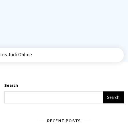
tus Judi Online
Search
Search
RECENT POSTS