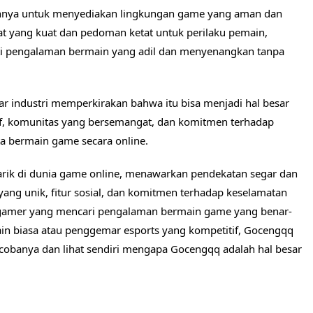
mennya untuk menyediakan lingkungan game yang aman dan
t yang kuat dan pedoman ketat untuk perilaku pemain,
 pengalaman bermain yang adil dan menyenangkan tanpa
r industri memperkirakan bahwa itu bisa menjadi hal besar
atif, komunitas yang bersemangat, dan komitmen terhadap
a bermain game secara online.
rik di dunia game online, menawarkan pendekatan segar dan
ang unik, fitur sosial, dan komitmen terhadap keselamatan
 gamer yang mencari pengalaman bermain game yang benar-
n biasa atau penggemar esports yang kompetitif, Gocengqq
cobanya dan lihat sendiri mengapa Gocengqq adalah hal besar