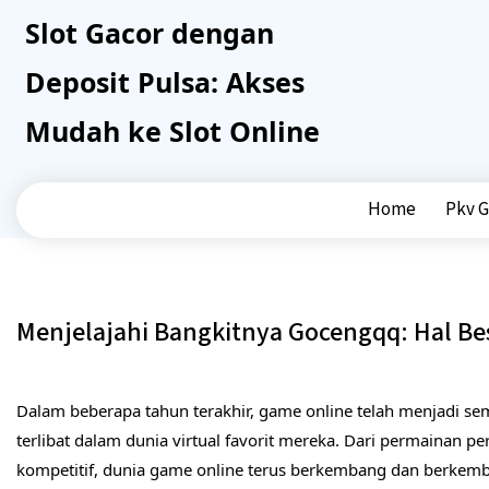
Skip
Slot Gacor dengan
to
content
Deposit Pulsa: Akses
Mudah ke Slot Online
Home
Pkv 
Menjelajahi Bangkitnya Gocengqq: Hal Be
Dalam beberapa tahun terakhir, game online telah menjadi se
terlibat dalam dunia virtual favorit mereka. Dari permainan 
kompetitif, dunia game online terus berkembang dan berkem