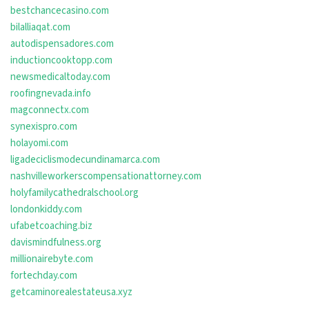
bestchancecasino.com
bilalliaqat.com
autodispensadores.com
inductioncooktopp.com
newsmedicaltoday.com
roofingnevada.info
magconnectx.com
synexispro.com
holayomi.com
ligadeciclismodecundinamarca.com
nashvilleworkerscompensationattorney.com
holyfamilycathedralschool.org
londonkiddy.com
ufabetcoaching.biz
davismindfulness.org
millionairebyte.com
fortechday.com
getcaminorealestateusa.xyz