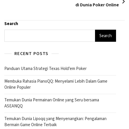
di Dunia Poker Online
Search
Search
RECENT POSTS
Panduan Utama Strategi Texas Hold’em Poker
Membuka Rahasia PianoQQ: Menyelami Lebih Dalam Game
Online Populer
Temukan Dunia Permainan Online yang Seru bersama
ASEANQQ
Temukan Dunia Lipoqq yang Menyenangkan: Pengalaman
Bermain Game Online Terbaik