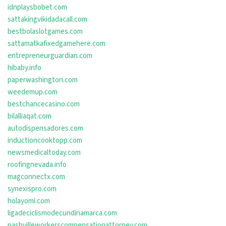
idnplaysbobet.com
sattakingvikidadacall.com
bestbolaslotgames.com
sattamatkafixedgamehere.com
entrepreneurguardian.com
hibaby.info
paperwashington.com
weedemup.com
bestchancecasino.com
bilalliaqat.com
autodispensadores.com
inductioncooktopp.com
newsmedicaltoday.com
roofingnevada.info
magconnectx.com
synexispro.com
holayomi.com
ligadeciclismodecundinamarca.com
nashvilleworkerscompensationattorney.com