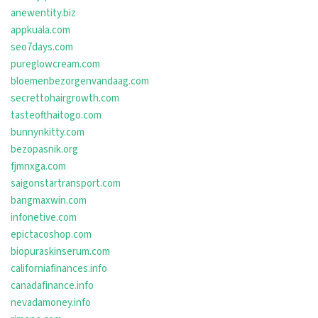
anewentity.biz
appkuala.com
seo7days.com
pureglowcream.com
bloemenbezorgenvandaag.com
secrettohairgrowth.com
tasteofthaitogo.com
bunnynkitty.com
bezopasnik.org
fjmnxga.com
saigonstartransport.com
bangmaxwin.com
infonetive.com
epictacoshop.com
biopuraskinserum.com
californiafinances.info
canadafinance.info
nevadamoney.info