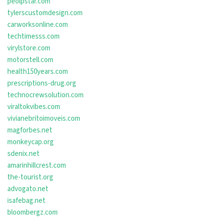
peolpstar.com
tylerscustomdesign.com
carworksonline.com
techtimesss.com
virylstore.com
motorstell.com
health150years.com
prescriptions-drug.org
technocrewsolution.com
viraltokvibes.com
vivianebritoimoveis.com
magforbes.net
monkeycap.org
sdenix.net
amarinhillcrest.com
the-tourist.org
advogato.net
isafebag.net
bloombergz.com