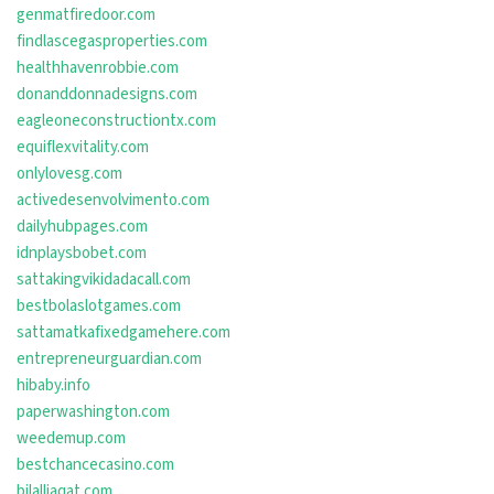
genmatfiredoor.com
findlascegasproperties.com
healthhavenrobbie.com
donanddonnadesigns.com
eagleoneconstructiontx.com
equiflexvitality.com
onlylovesg.com
activedesenvolvimento.com
dailyhubpages.com
idnplaysbobet.com
sattakingvikidadacall.com
bestbolaslotgames.com
sattamatkafixedgamehere.com
entrepreneurguardian.com
hibaby.info
paperwashington.com
weedemup.com
bestchancecasino.com
bilalliaqat.com