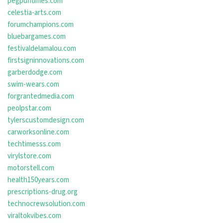
pegpufftimes.com
celestia-arts.com
forumchampions.com
bluebargames.com
festivaldelamalou.com
firstsigninnovations.com
garberdodge.com
swim-wears.com
forgrantedmedia.com
peolpstar.com
tylerscustomdesign.com
carworksonline.com
techtimesss.com
virylstore.com
motorstell.com
health150years.com
prescriptions-drug.org
technocrewsolution.com
viraltokvibes.com