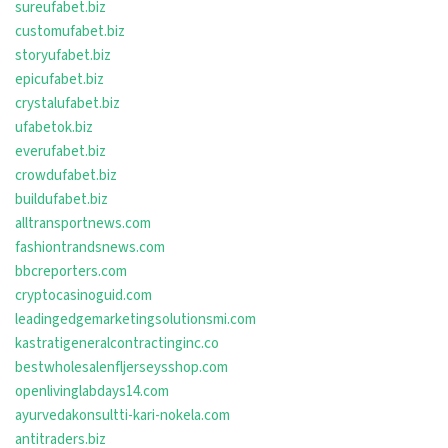
sureufabet.biz
customufabet.biz
storyufabet.biz
epicufabet.biz
crystalufabet.biz
ufabetok.biz
everufabet.biz
crowdufabet.biz
buildufabet.biz
alltransportnews.com
fashiontrandsnews.com
bbcreporters.com
cryptocasinoguid.com
leadingedgemarketingsolutionsmi.com
kastratigeneralcontractinginc.co
bestwholesalenfljerseysshop.com
openlivinglabdays14.com
ayurvedakonsultti-kari-nokela.com
antitraders.biz