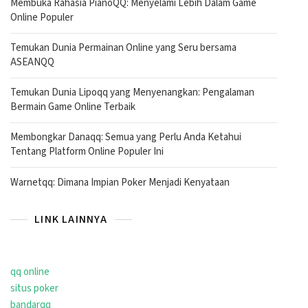
Membuka Rahasia PianoQQ: Menyelami Lebih Dalam Game
Online Populer
Temukan Dunia Permainan Online yang Seru bersama
ASEANQQ
Temukan Dunia Lipoqq yang Menyenangkan: Pengalaman
Bermain Game Online Terbaik
Membongkar Danaqq: Semua yang Perlu Anda Ketahui
Tentang Platform Online Populer Ini
Warnetqq: Dimana Impian Poker Menjadi Kenyataan
LINK LAINNYA
qq online
situs poker
bandarqq