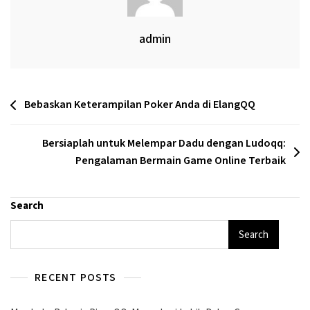
admin
Post
Bebaskan Keterampilan Poker Anda di ElangQQ
navigation
Bersiaplah untuk Melempar Dadu dengan Ludoqq:
Pengalaman Bermain Game Online Terbaik
Search
Search
RECENT POSTS