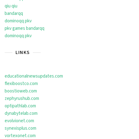
qiu qiu
bandarqq
dominoqq pkv
pkv games bandarqq
dominoqq pkv
LINKS
educationalnewsupdates.com
flexiboostco.com
boostioweb.com
zephyrushub.com
optipathlab.com
dynabytelab.com
evolvionet.com
synexisplus.com
vortexonet.com