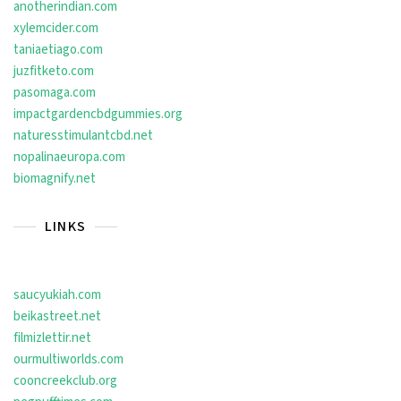
anotherindian.com
xylemcider.com
taniaetiago.com
juzfitketo.com
pasomaga.com
impactgardencbdgummies.org
naturesstimulantcbd.net
nopalinaeuropa.com
biomagnify.net
LINKS
saucyukiah.com
beikastreet.net
filmizlettir.net
ourmultiworlds.com
cooncreekclub.org