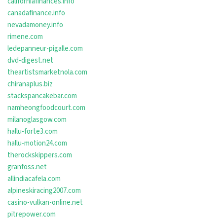
californiafinances.info
canadafinance.info
nevadamoney.info
rimene.com
ledepanneur-pigalle.com
dvd-digest.net
theartistsmarketnola.com
chiranaplus.biz
stackspancakebar.com
namheongfoodcourt.com
milanoglasgow.com
hallu-forte3.com
hallu-motion24.com
therockskippers.com
granfoss.net
allindiacafela.com
alpineskiracing2007.com
casino-vulkan-online.net
pitrepower.com