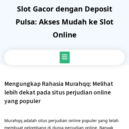
Skip
Slot Gacor dengan Deposit
to
content
Pulsa: Akses Mudah ke Slot
Online
Mengungkap Rahasia Murahqq: Melihat
lebih dekat pada situs perjudian online
yang populer
Murahqq adalah situs perjudian online populer yang telah
membuat gelombang di dunia perjudian online. Banyak