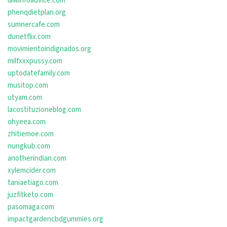
lawinfoadvice.com
phenqdietplan.org
sumnercafe.com
dunetflix.com
movimientoindignados.org
milfxxxpussy.com
uptodatefamily.com
musitop.com
utyam.com
lacostituzioneblog.com
ohyeea.com
zhitiemoe.com
nungkub.com
anotherindian.com
xylemcider.com
taniaetiago.com
juzfitketo.com
pasomaga.com
impactgardencbdgummies.org