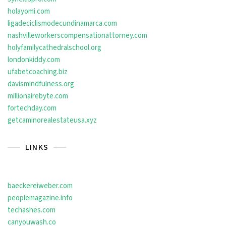
holayomi.com
ligadeciclismodecundinamarca.com
nashvilleworkerscompensationattorney.com
holyfamilycathedralschool.org
londonkiddy.com
ufabetcoaching.biz
davismindfulness.org
millionairebyte.com
fortechday.com
getcaminorealestateusa.xyz
LINKS
baeckereiweber.com
peoplemagazine.info
techashes.com
canyouwash.co