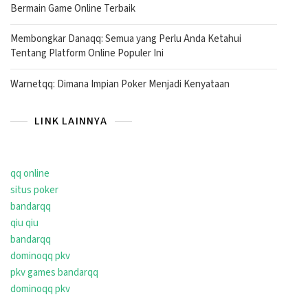
Bermain Game Online Terbaik
Membongkar Danaqq: Semua yang Perlu Anda Ketahui
Tentang Platform Online Populer Ini
Warnetqq: Dimana Impian Poker Menjadi Kenyataan
LINK LAINNYA
qq online
situs poker
bandarqq
qiu qiu
bandarqq
dominoqq pkv
pkv games bandarqq
dominoqq pkv