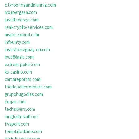
cityroofingandplannig.com
ivdabergasa.com
juyultadesga.com
real-crypto-services.com
mypetzworld.com
infounty.com
investparaguay-eu.com
bwc88asia.com
extrem-poker.com
ks-casino.com
carcarepoints.com
thedoodlebreeders.com
grupohugodias.com
deqair.com
techsilvers.com
ningkatinskill.com
fivsport.com
templatedzine.com