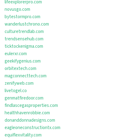
lifeexplorerpro.com
novusgo.com
bytestormpro.com
wanderlustchrono.com
culturetrendlab.com
trendsensehub.com
ticktockenigma.com
eulerxr.com
geekifygenius.com
orbitextech.com
magconnecttech.com
zenifyweb.com
livetogel.co
genmatfiredoor.com
findlascegasproperties.com
healthhavenrobbie.com
donanddonnadesigns.com
eagleoneconstructiontx.com
equiflexvitality.com