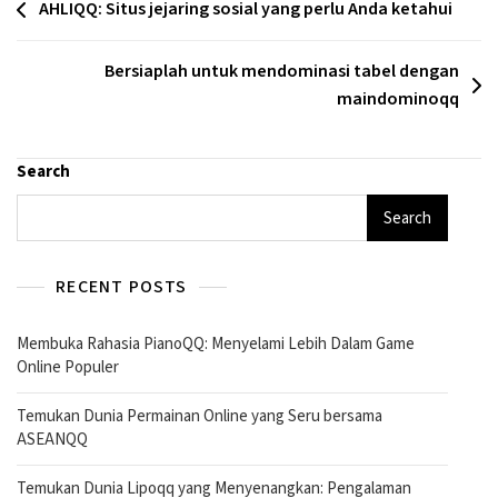
Post
AHLIQQ: Situs jejaring sosial yang perlu Anda ketahui
navigation
Bersiaplah untuk mendominasi tabel dengan
maindominoqq
Search
Search
RECENT POSTS
Membuka Rahasia PianoQQ: Menyelami Lebih Dalam Game
Online Populer
Temukan Dunia Permainan Online yang Seru bersama
ASEANQQ
Temukan Dunia Lipoqq yang Menyenangkan: Pengalaman