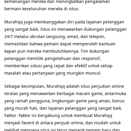
kemenangan mereka dan meningkatkan pengalaman
bermain keseluruhan mereka di situs.
Murahqq juga membanggakan diri pada layanan pelanggan
yang sangat baik. Situs ini menawarkan dukungan pelanggan
24/7 melalui obrolan langsung, email, dan telepon,
memastikan bahwa pemain dapat memperoleh bantuan
kapan pun mereka membutuhkannya. Tim dukungan
pelanggan memiliki pengetahuan dan responsif,
memberikan solusi yang cepat dan efektif untuk setiap
masalah atau pertanyaan yang mungkin muncul.
Sebagai kesimpulan, Murahqq adalah situs perjudian online
teratas yang menawarkan berbagai macam game, antarmuka
yang ramah pengguna, lingkungan game yang aman, bonus
yang murah hati, dan layanan pelanggan yang sangat baik.
Faktor -faktor ini bergabung untuk membuat Murahqq
menjadi favorit di antara penjudi online, dan mudah untuk
melihat mengapa situs ini terus menarik pemain baru dan