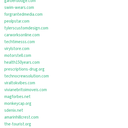
garberdodge.com
swim-wears.com
forgrantedmedia.com
peolpstar.com
tylerscustomdesign.com
carworksonline.com
techtimesss.com
virylstore.com
motorstell.com
health150years.com
prescriptions-drug.org
technocrewsolution.com
viraltokvibes.com
vivianebritoimoveis.com
magforbes.net
monkeycap.org
sdenix.net
amarinhillcrest.com
the-tourist.org