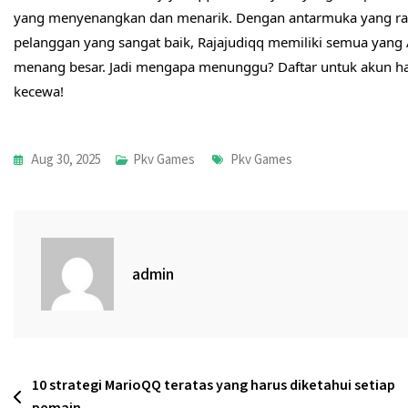
yang menyenangkan dan menarik. Dengan antarmuka yang ra
pelanggan yang sangat baik, Rajajudiqq memiliki semua yang 
menang besar. Jadi mengapa menunggu? Daftar untuk akun hari
kecewa!
Tags
Aug 30, 2025
Pkv Games
Pkv Games
admin
Post
10 strategi MarioQQ teratas yang harus diketahui setiap