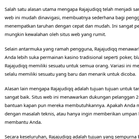
Salah satu alasan utama mengapa Rajajudiqq telah menjadi s
web ini mudah dinavigasi, membuatnya sederhana bagi pen
menempatkan taruhan dengan cepat dan mudah. Ini sangat pe
mungkin kewalahan oleh situs web yang rumit.
Selain antarmuka yang ramah pengguna, Rajajudiqq menawar
Anda lebih suka permainan kasino tradisional seperti poker, bla
Rajajudiqq memiliki sesuatu untuk semua orang. Variasi ini
selalu memiliki sesuatu yang baru dan menarik untuk dicoba.
Alasan lain mengapa Rajajudiqq adalah tujuan tujuan untuk t
sangat baik. Situs web ini menawarkan dukungan pelanggan
bantuan kapan pun mereka membutuhkannya. Apakah Anda me
dengan masalah teknis, atau hanya ingin memberikan umpan ba
membantu Anda.
Secara keseluruhan, Rajajudiqq adalah tujuan yang sempurna 