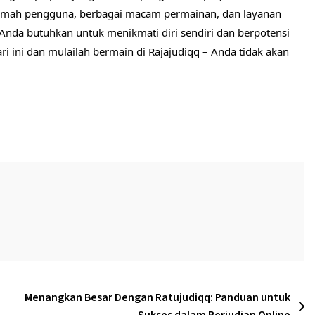
mah pengguna, berbagai macam permainan, dan layanan
Anda butuhkan untuk menikmati diri sendiri dan berpotensi
 ini dan mulailah bermain di Rajajudiqq – Anda tidak akan
Menangkan Besar Dengan Ratujudiqq: Panduan untuk