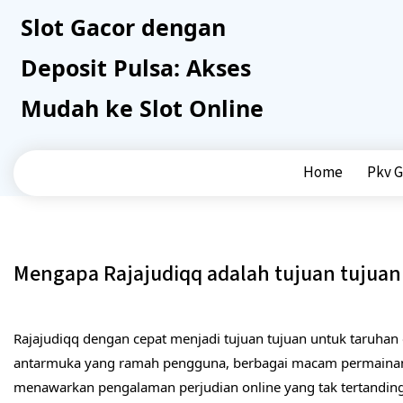
Skip
Slot Gacor dengan
to
content
Deposit Pulsa: Akses
Mudah ke Slot Online
Home
Pkv 
Mengapa Rajajudiqq adalah tujuan tujuan
Rajajudiqq dengan cepat menjadi tujuan tujuan untuk taruhan 
antarmuka yang ramah pengguna, berbagai macam permainan, 
menawarkan pengalaman perjudian online yang tak tertanding