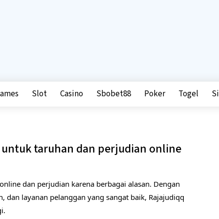
Games
Slot
Casino
Sbobet88
Poker
Togel
Si
 untuk taruhan dan perjudian online
online dan perjudian karena berbagai alasan. Dengan
dan layanan pelanggan yang sangat baik, Rajajudiqq
i.