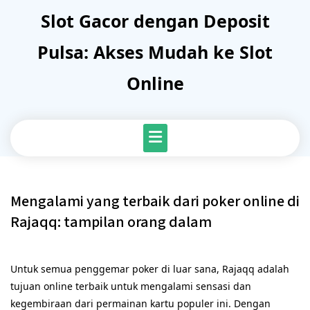
Skip
Slot Gacor dengan Deposit
to
content
Pulsa: Akses Mudah ke Slot
Online
Mengalami yang terbaik dari poker online di
Rajaqq: tampilan orang dalam
Untuk semua penggemar poker di luar sana, Rajaqq adalah
tujuan online terbaik untuk mengalami sensasi dan
kegembiraan dari permainan kartu populer ini. Dengan