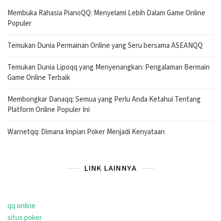
Membuka Rahasia PianoQQ: Menyelami Lebih Dalam Game Online
Populer
Temukan Dunia Permainan Online yang Seru bersama ASEANQQ
Temukan Dunia Lipoqq yang Menyenangkan: Pengalaman Bermain
Game Online Terbaik
Membongkar Danaqq: Semua yang Perlu Anda Ketahui Tentang
Platform Online Populer Ini
Warnetqq: Dimana Impian Poker Menjadi Kenyataan
LINK LAINNYA
qq online
situs poker