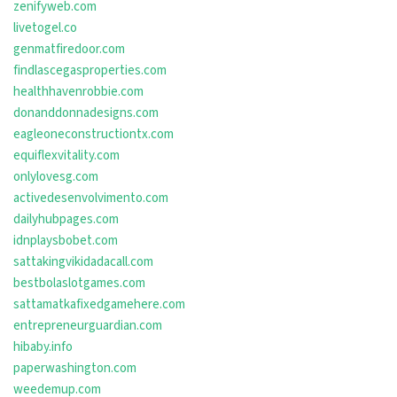
zenifyweb.com
livetogel.co
genmatfiredoor.com
findlascegasproperties.com
healthhavenrobbie.com
donanddonnadesigns.com
eagleoneconstructiontx.com
equiflexvitality.com
onlylovesg.com
activedesenvolvimento.com
dailyhubpages.com
idnplaysbobet.com
sattakingvikidadacall.com
bestbolaslotgames.com
sattamatkafixedgamehere.com
entrepreneurguardian.com
hibaby.info
paperwashington.com
weedemup.com