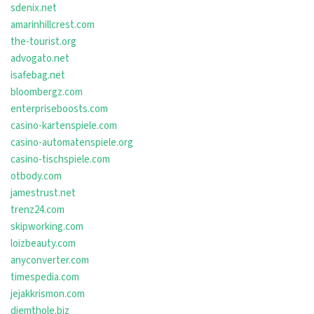
sdenix.net
amarinhillcrest.com
the-tourist.org
advogato.net
isafebag.net
bloombergz.com
enterpriseboosts.com
casino-kartenspiele.com
casino-automatenspiele.org
casino-tischspiele.com
otbody.com
jamestrust.net
trenz24.com
skipworking.com
loizbeauty.com
anyconverter.com
timespedia.com
jejakkrismon.com
diemthole.biz