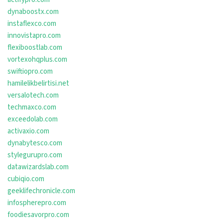
dynaboostx.com
instaflexco.com
innovistapro.com
flexiboostlab.com
vortexohqplus.com
swiftiopro.com
hamilelikbelirtisi.net
versalotech.com
techmaxco.com
exceedolab.com
activaxio.com
dynabytesco.com
stylegurupro.com
datawizardslab.com
cubiqio.com
geeklifechronicle.com
infospherepro.com
foodiesavorpro.com