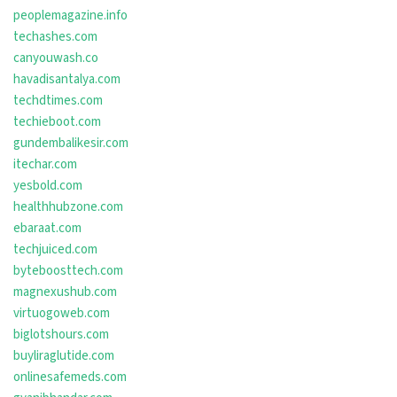
peoplemagazine.info
techashes.com
canyouwash.co
havadisantalya.com
techdtimes.com
techieboot.com
gundembalikesir.com
itechar.com
yesbold.com
healthhubzone.com
ebaraat.com
techjuiced.com
byteboosttech.com
magnexushub.com
virtuogoweb.com
biglotshours.com
buyliraglutide.com
onlinesafemeds.com