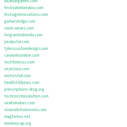
bluebargames.com
festivaldelamalou.com
firstsigninnovations.com
garberdodge.com
swim-wears.com
forgrantedmedia.com
peolpstar.com
tylerscustomdesign.com
carworksonline.com
techtimesss.com
virylstore.com
motorstell.com
health150years.com
prescriptions-drug.org
technocrewsolution.com
viraltokvibes.com
vivianebritoimoveis.com
magforbes.net
monkeycap.org