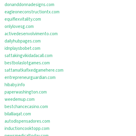
donanddonnadesigns.com
eagleoneconstructiontx.com
equiflexvitality.com
onlylovesg.com
activedesenvolvimento.com
dailyhubpages.com
idnplaysbobet.com
sattakingvikidadacall.com
bestbolaslotgames.com
sattamatkafixedgamehere.com
entrepreneurguardian.com
hibaby.info
paperwashington.com
weedemup.com
bestchancecasino.com
bilalliaqat.com
autodispensadores.com
inductioncooktopp.com
newsmedicaltoday.com