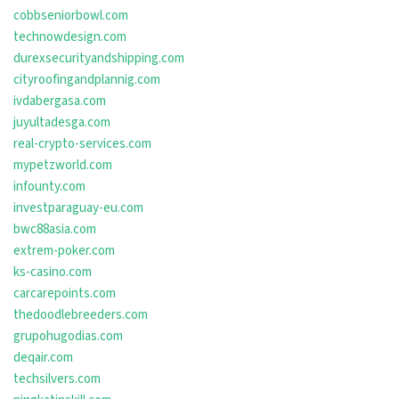
cobbseniorbowl.com
technowdesign.com
durexsecurityandshipping.com
cityroofingandplannig.com
ivdabergasa.com
juyultadesga.com
real-crypto-services.com
mypetzworld.com
infounty.com
investparaguay-eu.com
bwc88asia.com
extrem-poker.com
ks-casino.com
carcarepoints.com
thedoodlebreeders.com
grupohugodias.com
deqair.com
techsilvers.com