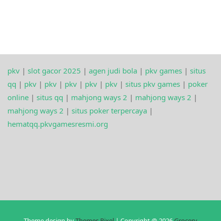
pkv
|
slot gacor 2025
|
agen judi bola
|
pkv games
|
situs
qq
|
pkv
|
pkv
|
pkv
|
pkv
|
pkv
|
situs pkv games
|
poker
online
|
situs qq
|
mahjong ways 2
|
mahjong ways 2
|
mahjong ways 2
|
situs poker terpercaya
|
hematqq.pkvgamesresmi.org
Theme design by
Themes Pixel
| Copyright @ 2026
Grocery